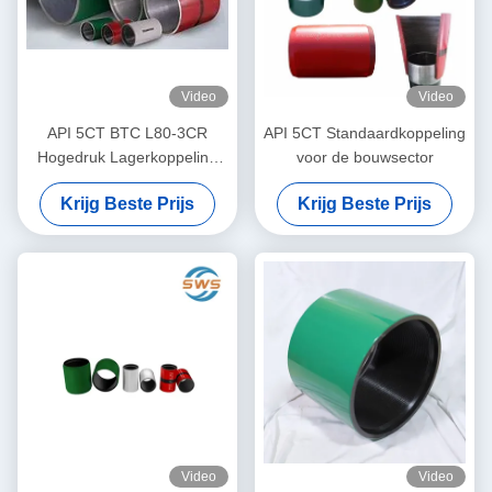
Video
Video
API 5CT BTC L80-3CR
API 5CT Standaardkoppeling
Hogedruk Lagerkoppeling
voor de bouwsector
voor de Olie- en
Krijg Beste Prijs
Krijg Beste Prijs
Gasindustrie
Tandwielcomponent Nieuwe
Staat
Video
Video