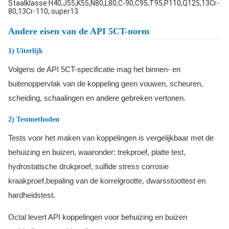
Staalklasse:H40,J55,K55,N80,L80,C-90,C95,T95,P110,Q125,13Cr-
80,13Cr-110, super13
Andere eisen van de API 5CT-norm
1) Uiterlijk
Volgens de API 5CT-specificatie mag het binnen- en
buitenoppervlak van de koppeling geen vouwen, scheuren,
scheiding, schaalingen en andere gebreken vertonen.
2) Testmethoden
Tests voor het maken van koppelingen is vergelijkbaar met de
behuizing en buizen, waaronder: trekproef, platte test,
hydrostatische drukproef, sulfide stress corrosie
kraakproef,bepaling van de korrelgrootte, dwarsstoottest en
hardheidstest.
Octal levert API koppelingen voor behuizing en buizen