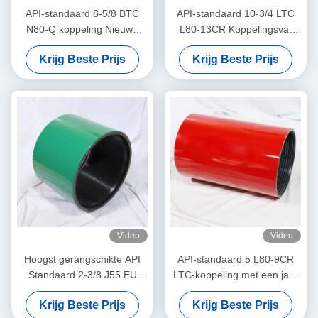
API-standaard 8-5/8 BTC
API-standaard 10-3/4 LTC
N80-Q koppeling Nieuwe
L80-13CR Koppelingsvat
conditie Spot Delivery
van topkwaliteit voor de olie-
Krijg Beste Prijs
Krijg Beste Prijs
Cement Tool van
en gasindustrie
betrouwbare leverancier van
de olie- en gasindustrie
Video
Video
Hoogst gerangschikte API
API-standaard 5 L80-9CR
Standaard 2-3/8 J55 EU
LTC-koppeling met een jaar
Koppeling voor Olieveld
garantie gereed voor
Krijg Beste Prijs
Krijg Beste Prijs
Fabriekslevering Uit China
spotlevering