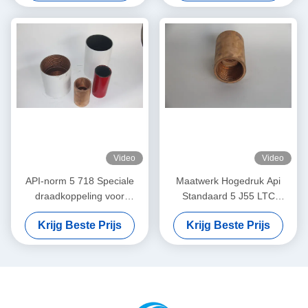
Nieuwe Staat Gecertificeerd
door API 5CT
Video
Video
API-norm 5 718 Speciale
Maatwerk Hogedruk Api
draadkoppeling voor
Standaard 5 J55 LTC
olieveldapparatuur
Koppeling Voor
Krijg Beste Prijs
Krijg Beste Prijs
beschikbaar voor
Fabrieksverkoop
onmiddellijke levering