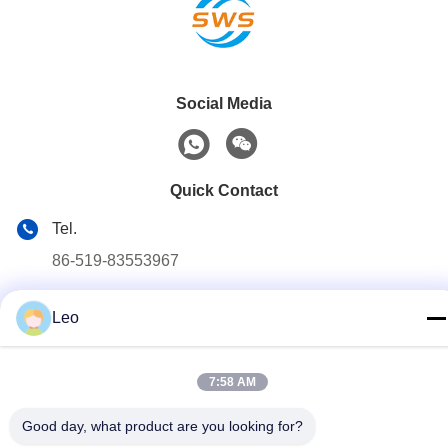
Social Media
Quick Contact
Tel.
86-519-83553967
E-mail
Leo
Leo@service-js.com
Adres
7:58 AM
Hoogtechnologisch industriepark zone Wujin, Changzhou,
provincie Jiangsu, China
Good day, what product are you looking for?