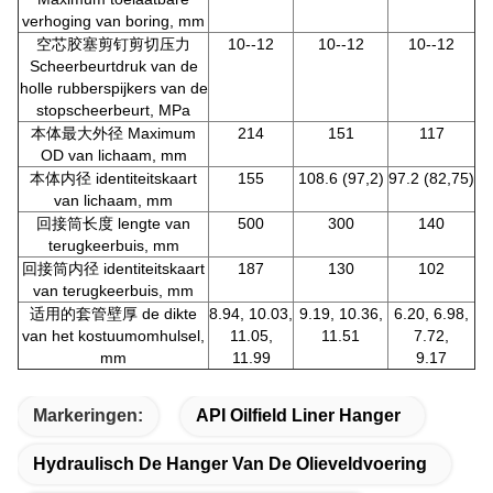
verhoging van boring, mm
空芯胶塞剪钉剪切压力
10--12
10--12
10--12
Scheerbeurtdruk van de
holle rubberspijkers van de
stopscheerbeurt, MPa
本体最大外径 Maximum
214
151
117
OD van lichaam, mm
本体内径 identiteitskaart
155
108.6 (97,2)
97.2 (82,75)
van lichaam, mm
回接筒长度 lengte van
500
300
140
terugkeerbuis, mm
回接筒内径 identiteitskaart
187
130
102
van terugkeerbuis, mm
适用的套管壁厚 de dikte
8.94, 10.03,
9.19, 10.36,
6.20, 6.98,
van het kostuumomhulsel,
11.05,
11.51
7.72,
mm
11.99
9.17
Markeringen:
API Oilfield Liner Hanger
Hydraulisch De Hanger Van De Olieveldvoering