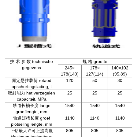
技 术 参 数 technische
规 格 grootte
gegevens
245×
178×
140×102
178(140)
127(114)
(95,89)
额定悬挂载荷 rotaed
120
50
30
opschortingslading, t
密封能力 het verzegelen
25
25
25
capaciteit, MPa
轨道长槽长度 lange
1540
1540
1540
groeflengte, mm
轨道短槽长度 groef
1140
1140
1140
plotseling lengte, mm
下钻最大许可上提高度
805
805
805
Maximum toelaatbare