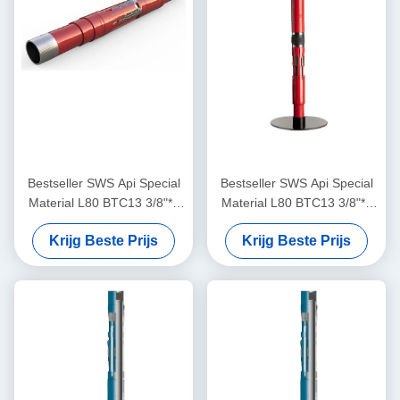
Bestseller SWS Api Special
Bestseller SWS Api Special
Material L80 BTC13 3/8"*7
Material L80 BTC13 3/8"*7
5/8" Liner Hanger met
5/8" Liner Hanger met
Krijg Beste Prijs
Krijg Beste Prijs
Mechanische-set voor
Mechanische-set voor
olieveld gebruik Nu op
olieveld gebruik Nu op
voorraad
voorraad