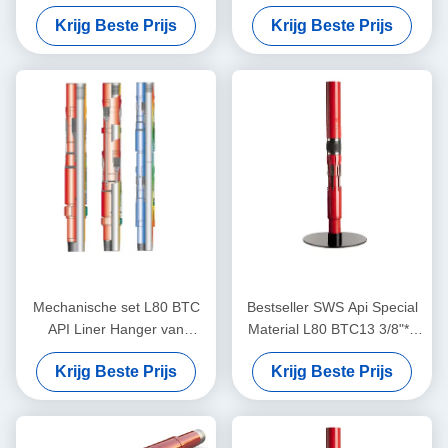
speciaal materiaal voor olie-
speciaal materiaal voor olie-
Krijg Beste Prijs
Krijg Beste Prijs
en gasvelden
en gasvelden
Mechanische set L80 BTC
Bestseller SWS Api Special
API Liner Hanger van
Material L80 BTC13 3/8"*7
speciaal materiaal voor olie-
5/8" Liner Hanger met
Krijg Beste Prijs
Krijg Beste Prijs
en gasvelden
Mechanische-set voor
olieveld gebruik Nu op
voorraad