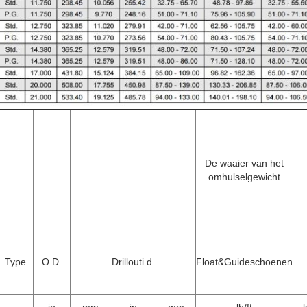
De waaier van het
omhulselgewicht
Type
O.D.
Drillouti.d.
Float&Guideschoenen