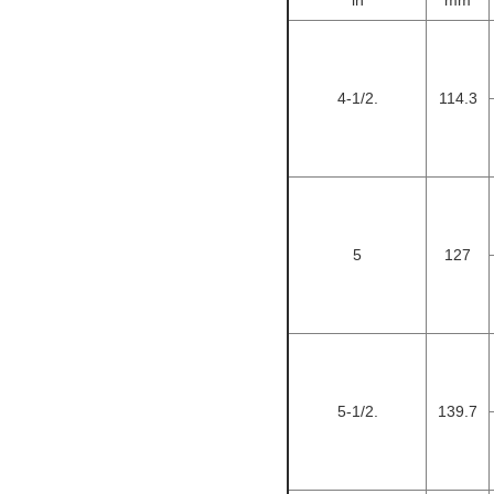
in
mm
4-1/2.
114.3
5
127
5-1/2.
139.7