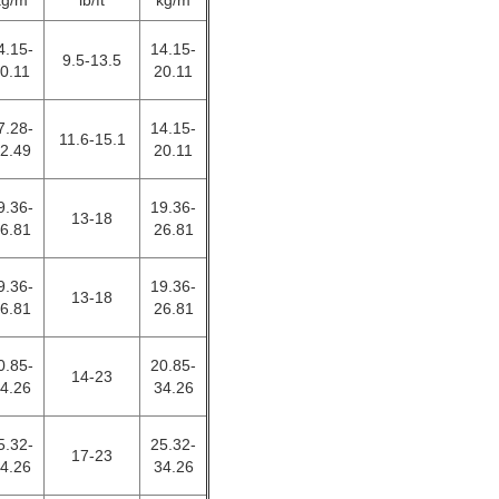
kg/m
lb/ft
kg/m
4.15-
14.15-
9.5-13.5
0.11
20.11
7.28-
14.15-
11.6-15.1
2.49
20.11
9.36-
19.36-
13-18
6.81
26.81
9.36-
19.36-
13-18
6.81
26.81
0.85-
20.85-
14-23
4.26
34.26
5.32-
25.32-
17-23
4.26
34.26