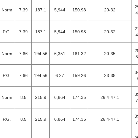
2
Norm
7.39
187.1
5,944
150.98
20-32
4
2
P.G.
7.39
187.1
5,944
150.98
20-32
4
2
Norm
7.66
194.56
6,351
161.32
20-35
5
3
P.G.
7.66
194.56
6.27
159.26
23-38
3
Norm
8.5
215.9
6,864
174.35
26.4-47.1
7
3
P.G.
8.5
215.9
6,864
174.35
26.4-47.1
7