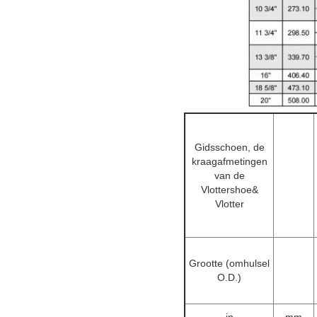
Gidsschoen, de
kraagafmetingen
van de
Vlottershoe&
Vlotter
Grootte (omhulsel
O.D.)