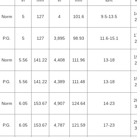
in
mm
in
mm
lb/ft
1
Norm
5
127
4
101.6
9.5-13.5
2
1
P.G.
5
127
3,895
98.93
11.6-15.1
2
1
Norm
5.56
141.22
4,408
111.96
13-18
2
1
P.G.
5.56
141.22
4,389
111.48
13-18
2
2
Norm
6.05
153.67
4,907
124.64
14-23
3
2
P.G.
6.05
153.67
4,787
121.59
17-23
3