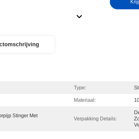
Krij
ctomschrijving
Type:
St
Materiaal:
1
De
pijp Stinger Met 
Verpakking Details:
Zo
Ve