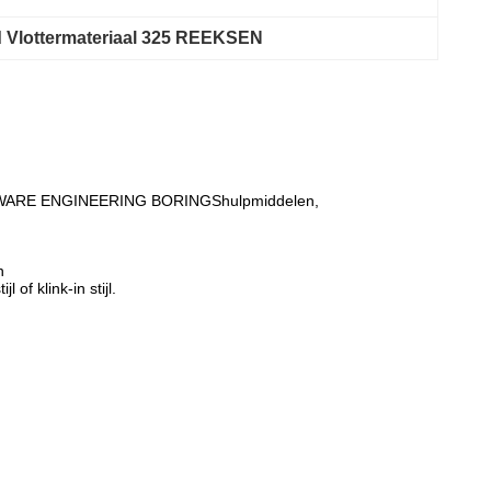
 Vlottermateriaal 325 REEKSEN
ARE ENGINEERING BORINGShulpmiddelen,
n
of klink-in stijl.