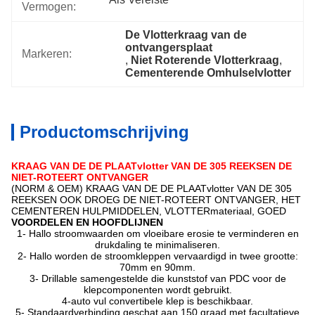
Vermogen:
De Vlotterkraag van de 
ontvangersplaat
Markeren:
, 
Niet Roterende Vlotterkraag
, 
Cementerende Omhulselvlotter
Productomschrijving
KRAAG VAN DE DE PLAATvlotter VAN DE 305 REEKSEN DE
NIET-ROTEERT ONTVANGER
(NORM & OEM) KRAAG VAN DE DE PLAATvlotter VAN DE 305
REEKSEN OOK DROEG DE NIET-ROTEERT ONTVANGER, HET
CEMENTEREN HULPMIDDELEN, VLOTTERmateriaal, GOED
VOORDELEN EN HOOFDLIJNEN
1- Hallo stroomwaarden om vloeibare erosie te verminderen en
drukdaling te minimaliseren.
2- Hallo worden de stroomkleppen vervaardigd in twee grootte:
70mm en 90mm.
3- Drillable samengestelde die kunststof van PDC voor de
klepcomponenten wordt gebruikt.
4-auto vul convertibele klep is beschikbaar.
5- Standaardverbinding geschat aan 150 graad met facultatieve