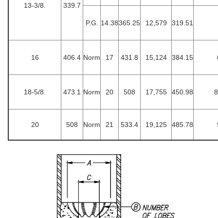
13-3/8.
339.7
P.G.
14.38
365.25
12,579
319.51
16
406.4
Norm
17
431.8
15,124
384.15
18-5/8.
473.1
Norm
20
508
17,755
450.98
8
20
508
Norm
21
533.4
19,125
485.78