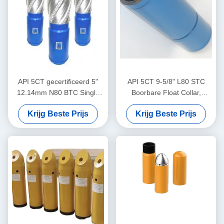
API 5CT gecertificeerd 5"
API 5CT 9-5/8" L80 STC
12.14mm N80 BTC Single
Boorbare Float Collar,
Valve Self-Latch Aluminium
Olieveld Float Collar,
Krijg Beste Prijs
Krijg Beste Prijs
Alloy Float Shoe voor de
Gebruikt voor landdiepe olie-
olie- en gasindustrie
en gasputcementering