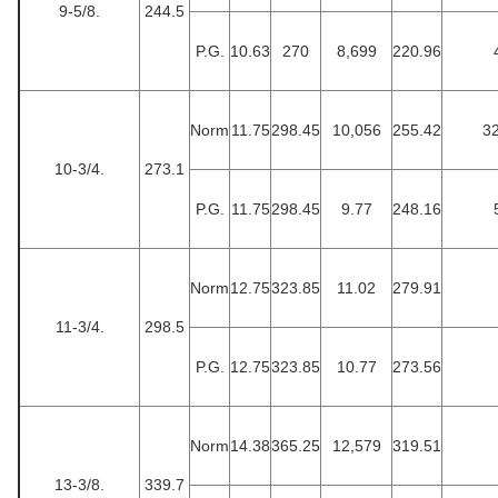
9-5/8.
244.5
P.G.
10.63
270
8,699
220.96
Norm
11.75
298.45
10,056
255.42
32
10-3/4.
273.1
P.G.
11.75
298.45
9.77
248.16
Norm
12.75
323.85
11.02
279.91
11-3/4.
298.5
P.G.
12.75
323.85
10.77
273.56
Norm
14.38
365.25
12,579
319.51
13-3/8.
339.7