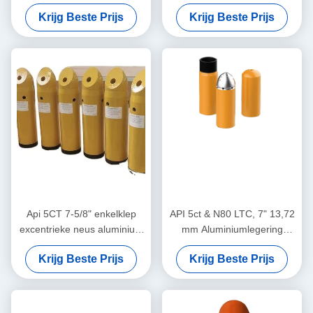
Valve Self-Latch Aluminium
Olieveld Float Collar,
Krijg Beste Prijs
Krijg Beste Prijs
Alloy Float Shoe voor de
Gebruikt voor landdiepe olie-
olie- en gasindustrie
en gasputcementering
Api 5CT 7-5/8" enkelklep
API 5ct & N80 LTC, 7" 13,72
excentrieke neus aluminium
mm Aluminiumlegering
float schoen met J55 BTC
Dubbele Kleppen Float Shoe
Krijg Beste Prijs
Krijg Beste Prijs
& Collar voor Olie-Gasveld