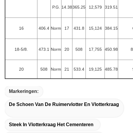
P.G.
14.38
365.25
12,579
319.51
16
406.4
Norm
17
431.8
15,124
384.15
18-5/8.
473.1
Norm
20
508
17,755
450.98
8
20
508
Norm
21
533.4
19,125
485.78
Markeringen:
De Schoen Van De Ruimervlotter En Vlotterkraag
Steek In Vlotterkraag Het Cementeren