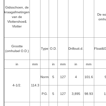
Gidsschoen, de
kraagafmetingen
De wa
van de
omhu
Vlottershoe&
Vlotter
Grootte
Type
O.D.
Drillouti.d.
Float&
(omhulsel O.D.)
in
mm
in
mm
in
mm
Norm
5
127
4
101.6
4-1/2.
114.3
P.G.
5
127
3,895
98.93
1