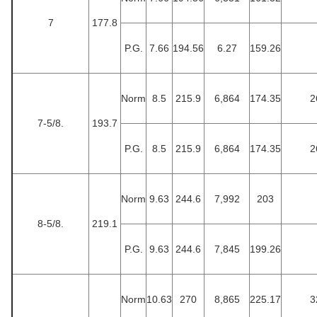
7
177.8
P.G.
7.66
194.56
6.27
159.26
Norm
8.5
215.9
6,864
174.35
2
7-5/8.
193.7
P.G.
8.5
215.9
6,864
174.35
2
Norm
9.63
244.6
7,992
203
8-5/8.
219.1
P.G.
9.63
244.6
7,845
199.26
Norm
10.63
270
8,865
225.17
3