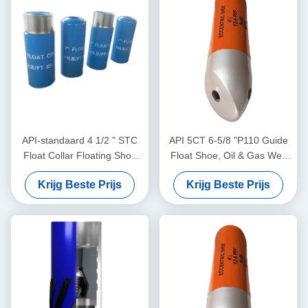
API-standaard 4 1/2 " STC
API 5CT 6-5/8 "P110 Guide
Float Collar Floating Shoe
Float Shoe, Oil & Gas Well
Cementing Tools Niet-
Float Shoe, Steun stabiele
Krijg Beste Prijs
Krijg Beste Prijs
roterende enkelvoudige /
behuizing cementing
dubbele klep
operatie