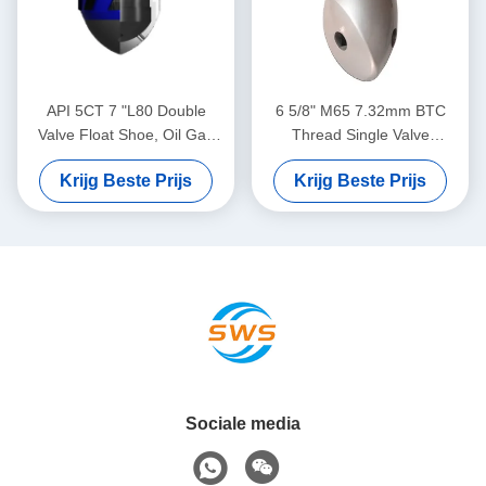
API 5CT 7 "L80 Double
6 5/8" M65 7.32mm BTC
Valve Float Shoe, Oil Gas
Thread Single Valve
Casing Float Shoe, geschikt
Eccentric Nose Float Shoe
Krijg Beste Prijs
Krijg Beste Prijs
voor complexe
Dedicated voor olieveld
cementwerkzaamheden in
cementing toepassingen
de afgrond
Sociale media