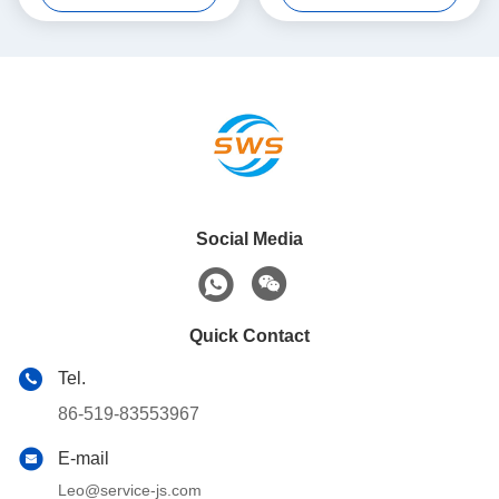
voor de olie- en gasindustrie
vul drijverkraag hogedruk
cementeer gereedschap
Social Media
Quick Contact
Tel.
86-519-83553967
E-mail
Leo@service-js.com