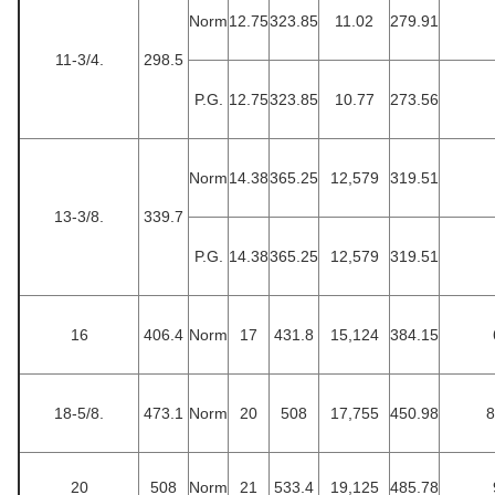
Norm
12.75
323.85
11.02
279.91
11-3/4.
298.5
P.G.
12.75
323.85
10.77
273.56
Norm
14.38
365.25
12,579
319.51
13-3/8.
339.7
P.G.
14.38
365.25
12,579
319.51
16
406.4
Norm
17
431.8
15,124
384.15
18-5/8.
473.1
Norm
20
508
17,755
450.98
8
20
508
Norm
21
533.4
19,125
485.78