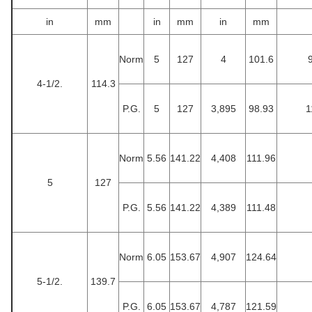
in
mm
in
mm
in
mm
Norm
5
127
4
101.6
4-1/2.
114.3
P.G.
5
127
3,895
98.93
1
Norm
5.56
141.22
4,408
111.96
5
127
P.G.
5.56
141.22
4,389
111.48
Norm
6.05
153.67
4,907
124.64
5-1/2.
139.7
P.G.
6.05
153.67
4,787
121.59