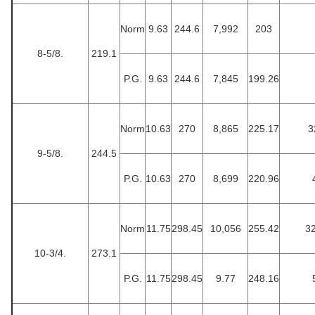
Norm
9.63
244.6
7,992
203
8-5/8.
219.1
P.G.
9.63
244.6
7,845
199.26
Norm
10.63
270
8,865
225.17
3
9-5/8.
244.5
P.G.
10.63
270
8,699
220.96
Norm
11.75
298.45
10,056
255.42
32
10-3/4.
273.1
P.G.
11.75
298.45
9.77
248.16