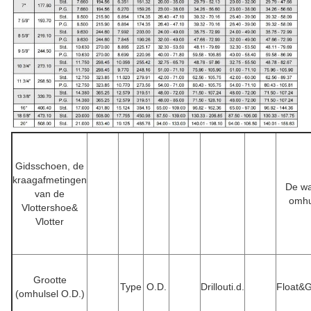
Gidsschoen, de
kraagafmetingen
De wa
van de
omhu
Vlottershoe&
Vlotter
Grootte
Type
O.D.
Drillouti.d.
Float&
(omhulsel O.D.)