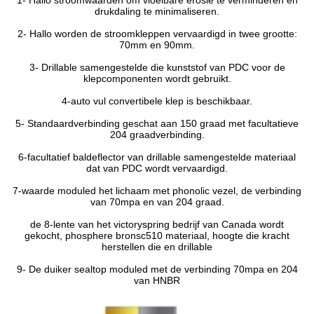
1- Hallo stroomwaarden om vloeibare erosie te verminderen en
drukdaling te minimaliseren.
2- Hallo worden de stroomkleppen vervaardigd in twee grootte:
70mm en 90mm.
3- Drillable samengestelde die kunststof van PDC voor de
klepcomponenten wordt gebruikt.
4-auto vul convertibele klep is beschikbaar.
5- Standaardverbinding geschat aan 150 graad met facultatieve
204 graadverbinding.
6-facultatief baldeflector van drillable samengestelde materiaal
dat van PDC wordt vervaardigd.
7-waarde moduled het lichaam met phonolic vezel, de verbinding
van 70mpa en van 204 graad.
de 8-lente van het victoryspring bedrijf van Canada wordt
gekocht, phosphere bronsc510 materiaal, hoogte die kracht
herstellen die en drillable
9- De duiker sealtop moduled met de verbinding 70mpa en 204
van HNBR