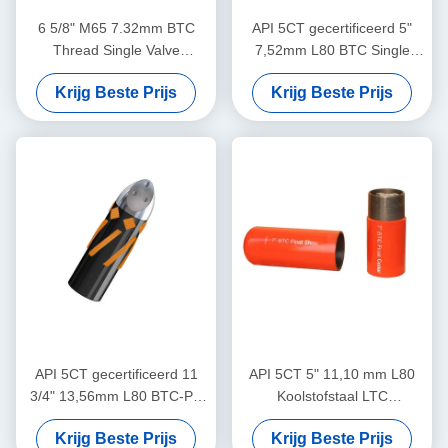
6 5/8" M65 7.32mm BTC
API 5CT gecertificeerd 5"
Thread Single Valve
7,52mm L80 BTC Single
Eccentric Nose Float Shoe
Valve Self-Latch Aluminium
Krijg Beste Prijs
Krijg Beste Prijs
Dedicated voor olieveld
Alloy Float Shoe voor de
cementing toepassingen
olie- en gasindustrie
API 5CT gecertificeerd 11
API 5CT 5" 11,10 mm L80
3/4" 13,56mm L80 BTC-PE
Koolstofstaal LTC
Single Valve Eccentric Nose
schroefdraad gesp
Krijg Beste Prijs
Krijg Beste Prijs
Aluminium Alloy Float Shoe
dubbelkleps automatische