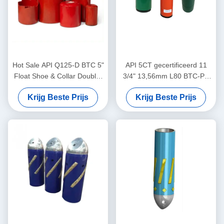
Hot Sale API Q125-D BTC 5"
API 5CT gecertificeerd 11
Float Shoe & Collar Double-
3/4" 13,56mm L80 BTC-PE
Valve voor olie en gas goed
Single Valve Eccentric Nose
Krijg Beste Prijs
Krijg Beste Prijs
cementeren
Aluminium Alloy Float Shoe
voor de olie- en gasindustrie