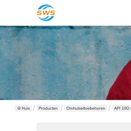
Huis
Producten
Omhulseltoebehoren
API 10D 