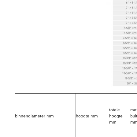
totale
ma
binnendiameter mm
hoogte mm
hoogte
bui
mm
m