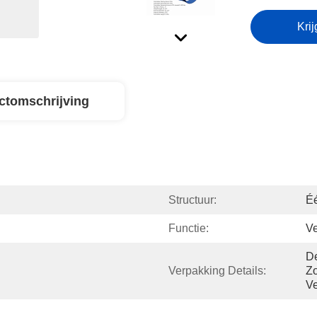
Krij
ctomschrijving
Structuur:
Éé
Functie:
Ve
De
Verpakking Details:
Zo
Ve