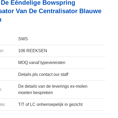
 De Ééndelige Bowspring
sator Van De Centralisator Blauwe
n
SWS
r:
106 REEKSEN
MOQ vanaf typevereisten
Details pls contact our staff
De details van de leverings ex-molen
e:
moeten bespreken
ms:
T/T of LC onherroepelijk in gezicht