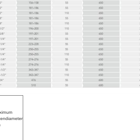
ximum
tendiameter
m