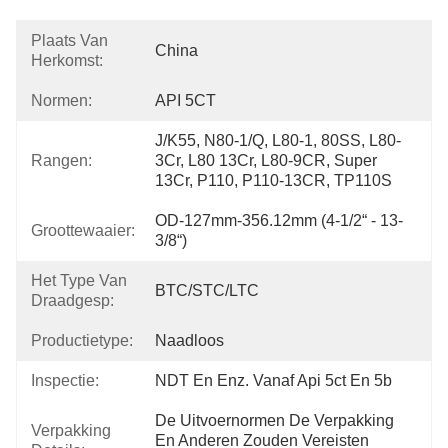
Plaats Van
China
Herkomst:
Normen:
API 5CT
J/K55, N80-1/Q, L80-1, 80SS, L80-
Rangen:
3Cr, L80 13Cr, L80-9CR, Super 
13Cr, P110, P110-13CR, TP110S
OD-127mm-356.12mm (4-1/2“ - 13-
Groottewaaier:
3/8“)
Het Type Van
BTC/STC/LTC
Draadgesp:
Productietype:
Naadloos
Inspectie:
NDT En Enz. Vanaf Api 5ct En 5b
De Uitvoernormen De Verpakking 
Verpakking
En Anderen Zouden Vereisten 