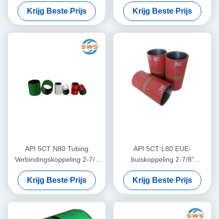
Naadloze stalen
Aardgas Opvangleiding
Krijg Beste Prijs
Krijg Beste Prijs
buizenkoppel voor olie- en
Connector
gasproductie, gebruikt voor
buisverbinding op
middelgrote diepte voor olie-
en gasproductie en
overbrenging van vloeibaar
water via een afvoerput
API 5CT N80 Tubing
API 5CT L80 EUE-
Verbindingskoppeling 2-7/8
buiskoppeling 2-7/8"
inch voor Olieveld
naadloze stalen
Krijg Beste Prijs
Krijg Beste Prijs
Puttenonderhoud, Reparatie
buiskoppelaar voor olie- en
en Pijpvervanging
gasproductie, gebruikt voor
buisverbinding op
middelgrote diepte voor olie-