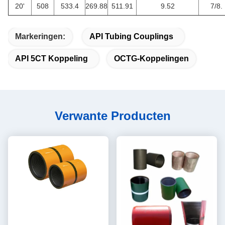
20'
508
533.4
269.88
511.91
9.52
7/8.
Markeringen:
API Tubing Couplings
API 5CT Koppeling
OCTG-Koppelingen
Verwante Producten