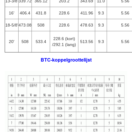
13-3/8'
339.72
365.12
203.2
343.69
11.0
5.56
16'
406.4
431.8
228.6
411.96
9.3
5.56
18-5/8'
473.08
508
228.6
478.63
9.3
5.56
228.6 (kort)
20'
508
533.4
513.56
9.3
5.56
/292.1 (lang)
BTC-koppelgroottelijst