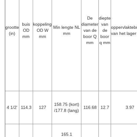
De
diepte
buis
koppeling
diameter
van
grootte
Min lengte NL
oppervlakteb
OD
OD W
van de
de
(in)
mm
van het lage
mm
mm
boor Q
boor
mm
q mm
158.75 (kort)
4 1/2'
114.3
127
116.68
12.7
3.97
/177.8 (lang)
165.1