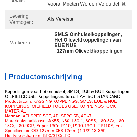
Details:
Vooraf Moeten Worden Verduidelijkt
Levering
Als Vereiste
Vermogen:
SMLS-Omhulselkoppelingen
, 
Het Olieveldkoppelingen van 
Markeren:
EUE NUE
, 
127mm Olieveldkoppelingen
Productomschrijving
Koppelingen voor het omhulsel; SMLS; EUE & NUE Koppelingen;
OILFIELDDUSE; Koppelingsmateriaal; API 5CT STANDARD
Productnaam: KASSING KOPPLINGS; SMLS; EUE & NUE
KOPPLINGS; OILFIELD TOOLS USE; KOPPLINGSTOCK
MATERIAL
Normen: API SPEC 5CT, API SEPC 5B, API-7
Materiaal/staalklasse: J/K55, N80, L80-1, 80SS, L80-3Cr, L80
13Cr, L80-9CR, Super 13Cr, P110, P110-13CR, TP110S, enz.
Specificaties: OD-127mm-356.12mm (4-1/2'-13-3/8')
Het type scharnier: BTC/STC/LTC