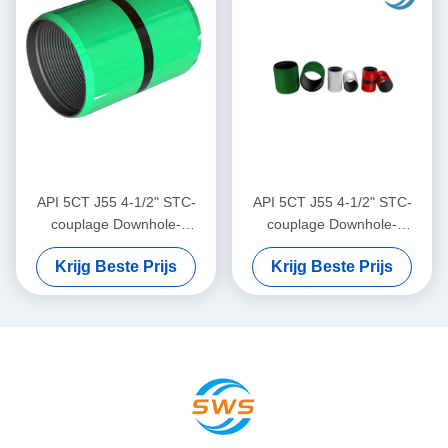
en gasproductie en
overbrenging van
vloeibaarheden in de
afgrond
API 5CT J55 4-1/2" STC-
API 5CT J55 4-1/2" STC-
couplage Downhole-
couplage Downhole-
boorgereedschap voor
boorgereedschap voor
Krijg Beste Prijs
Krijg Beste Prijs
Onshore-olie-
Onshore-olie-
gasontwikkelingsprojecten,
gasontwikkelingsprojecten,
gebruikt in kleine
gebruikt in kleine
exploratieputten voor olie-
exploratieputten voor olie-
en gasboorcasingverbinding
en gasboorcasingverbinding