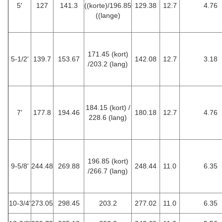
5'
127
141.3
((korte)/196.85
129.38
12.7
4.76
((lange)
171.45 (kort)
5-1/2'
139.7
153.67
142.08
12.7
3.18
/203.2 (lang)
184.15 (kort) /
7'
177.8
194.46
180.18
12.7
4.76
228.6 (lang)
196.85 (kort)
9-5/8'
244.48
269.88
248.44
11.0
6.35
/266.7 (lang)
10-3/4'
273.05
298.45
203.2
277.02
11.0
6.35