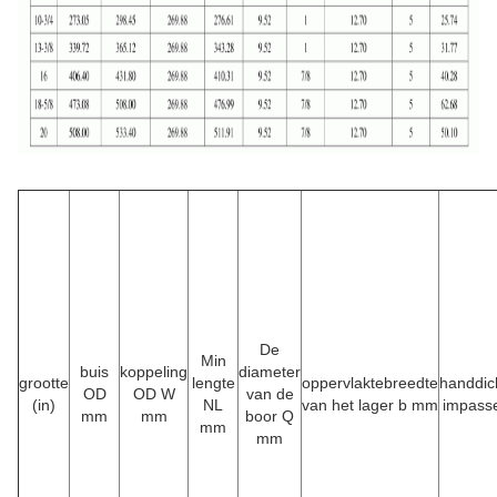
De
Min
buis
koppeling
diameter
grootte
lengte
oppervlaktebreedte
handdic
OD
OD W
van de
(in)
NL
van het lager b mm
impass
mm
mm
boor Q
mm
mm