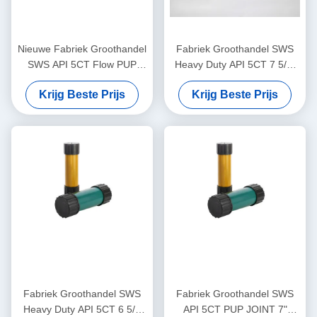
Nieuwe Fabriek Groothandel
Fabriek Groothandel SWS
SWS API 5CT Flow PUP
Heavy Duty API 5CT 7 5/8"
JOINT 4 1/2" 5.21mm M65
15.11mm N80 LTC Casing
Krijg Beste Prijs
Krijg Beste Prijs
STC TOP PIN X BOX 1 Jaar
Pup Joint voor olieveld
Garantie voor Olie & Gas Put
cementing toepassingen
Cementeren
Fabriek Groothandel SWS
Fabriek Groothandel SWS
Heavy Duty API 5CT 6 5/8
API 5CT PUP JOINT 7"