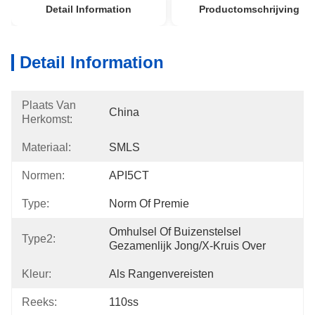
Detail Information
Productomschrijving
Detail Information
Plaats Van
China
Herkomst:
Materiaal:
SMLS
Normen:
API5CT
Type:
Norm Of Premie
Omhulsel Of Buizenstelsel 
Type2:
Gezamenlijk Jong/x-Kruis Over
Kleur:
Als Rangenvereisten
Reeks:
110ss