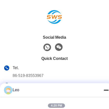
Social Media
Quick Contact
Tel.
86-519-83553967
E-mail
Leo
Leo@service-js.com
Adres
4:20 PM
Hoogtechnologisch industriepark zone Wujin, Changzhou,