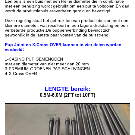
Een buis is een buis met een kleine diameter die in combinatie
met een behuizing wordt gebruikt om een put te voltooien.En dan
wordt de productiebuis eroverheen gerold en bevestigd..
Deze regeling staat het gebruik toe van productiebuizen met een
kleinere diameter, wat resulteert in een lagere drukdaling en een
verbeterde productie.De puppenverbinding bevindt zich
gewoonlijk in de laatste paar voeten van de buisstreng.
Pup Joint en X-Cross OVER kunnen in vier delen worden
verdeeld:
1-CASING PUP GEMENGDEN
met een diameter van niet meer dan 20 mm
3-PREMIUM-GROENEN PAP-SCHIJVINGEN
4-X-Cross OVER
LENGTE bereik:
0.5M-6.0M (2FT tot 10FT)