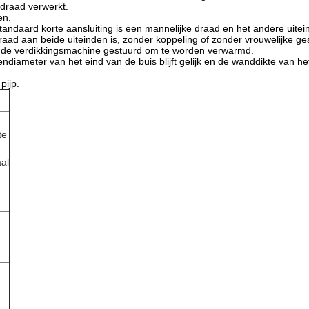
 draad verwerkt.
en.
tandaard korte aansluiting is een mannelijke draad en het andere uitein
draad aan beide uiteinden is, zonder koppeling of zonder vrouwelijke ge
r de verdikkingsmachine gestuurd om te worden verwarmd.
diameter van het eind van de buis blijft gelijk en de wanddikte van he
pijp.
te
al