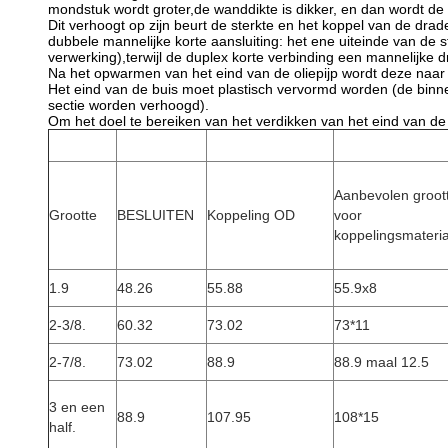
mondstuk wordt groter,de wanddikte is dikker, en dan wordt de
Dit verhoogt op zijn beurt de sterkte en het koppel van de drad
dubbele mannelijke korte aansluiting: het ene uiteinde van de s
verwerking),terwijl de duplex korte verbinding een mannelijke 
Na het opwarmen van het eind van de oliepijp wordt deze naa
Het eind van de buis moet plastisch vervormd worden (de binnen
sectie worden verhoogd).
Om het doel te bereiken van het verdikken van het eind van de 
Aanbevolen groot
Grootte
BESLUITEN
Koppeling OD
voor
koppelingsmateria
1.9
48.26
55.88
55.9x8
2-3/8.
60.32
73.02
73*11
2-7/8.
73.02
88.9
88.9 maal 12.5
3 en een
88.9
107.95
108*15
half.