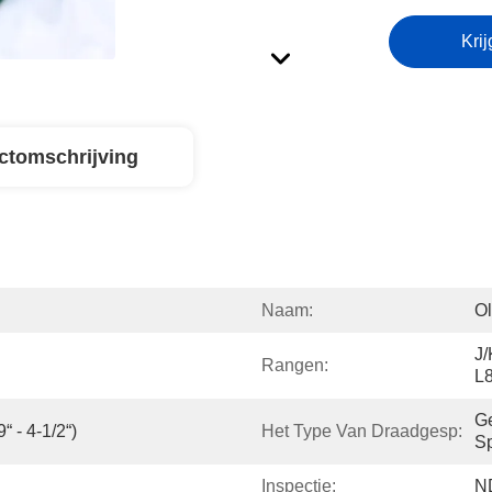
Krij
ctomschrijving
Naam:
Ol
J/
Rangen:
L
Ge
 - 4-1/2“)
Het Type Van Draadgesp:
Sp
Inspectie:
ND