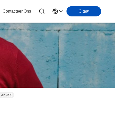
Contacteer Ons
Citaat
len J55