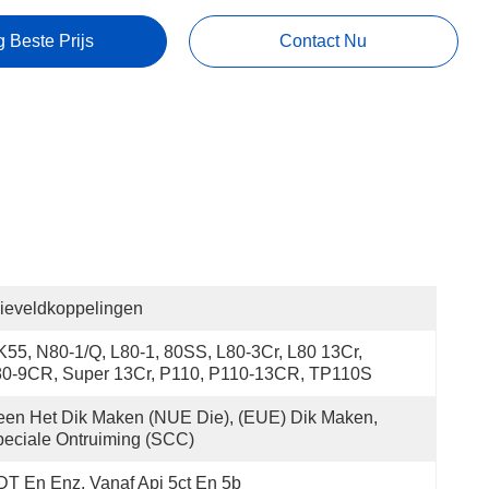
g Beste Prijs
Contact Nu
ieveldkoppelingen
K55, N80-1/Q, L80-1, 80SS, L80-3Cr, L80 13Cr, 
80-9CR, Super 13Cr, P110, P110-13CR, TP110S
en Het Dik Maken (NUE Die), (EUE) Dik Maken, 
eciale Ontruiming (SCC)
T En Enz. Vanaf Api 5ct En 5b