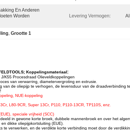
akking En Anderen 
Moeten Worden 
Levering Vermogen:
Al
ling
, 
Grootte 1
:
FELDTOOLS; Koppelingsmateriaal
 J/K55 Procesdraad Olieveldkoppelingen
oces van verwarring, diametervergroting en extrusie.
ng van de oliepijp te verhogen, de levensduur van de draadverbinding 
!
ppeling, NUE-koppeling
0 13Cr, L80-9CR, Super 13Cr, P110, P110-13CR, TP110S, enz.
EUE), speciale vrijheid (SCC)
erdeeld in gewone korte broek, dubbele mannenbroek en over het algem
 en dikke oliepijpkortsluiting (EUE).
s te verwerken, en de verdikte korte verbinding moet door de verdikk