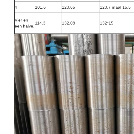
4
101.6
120.65
120.7 maal 15.5
Vier en
114.3
132.08
132*15
een halve.