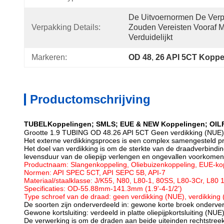
De Uitvoernormen De Verp
Verpakking Details:
Zouden Vereisten Vooraf 
Verduidelijkt
Markeren:
OD 48
, 
26 API 5CT Koppe
Productomschrijving
TUBELKoppelingen; SMLS; EUE & NEW Koppelingen; OIL
Grootte 1.9 TUBING OD 48.26 API 5CT Geen verdikking (NUE)
Het externe verdikkingsproces is een complex samengesteld pr
Het doel van verdikking is om de sterkte van de draadverbindi
levensduur van de oliepijp verlengen en ongevallen voorkomen
Productnaam: Slangenkoppeling, Oliebuizenkoppeling, EUE-ko
Normen: API SPEC 5CT, API SEPC 5B, API-7
Materiaal/staalklasse: J/K55, N80, L80-1, 80SS, L80-3Cr, L8
Specificaties: OD-55.88mm-141.3mm (1.9'-4-1/2')
Type schroef van de draad: geen verdikking (NUE), verdikking (
De soorten zijn onderverdeeld in: gewone korte broek onderv
Gewone kortsluiting: verdeeld in platte oliepijpkortsluiting (NUE)
De verwerking is om de draden aan beide uiteinden rechtstreek