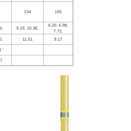
134
105
6.20, 6.98,
9,
9.19, 10.36,
7.72,
5;
11.51
9.17
 '
87