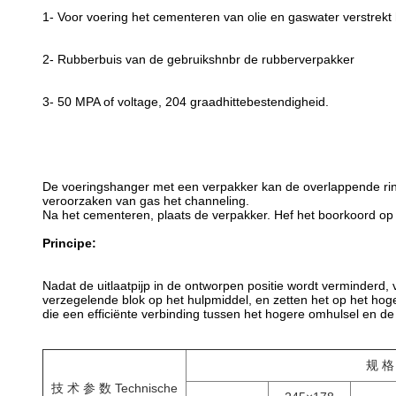
1- Voor voering het cementeren van olie en gaswater verstrek
2- Rubberbuis van de gebruikshnbr de rubberverpakker
3- 50 MPA of voltage, 204 graadhittebestendigheid.
De voeringshanger met een verpakker kan de overlappende ring
veroorzaken van gas het channeling.
Na het cementeren, plaats de verpakker. Hef het boorkoord 
Principe:
Nadat de uitlaatpijp in de ontworpen positie wordt verminderd,
verzegelende blok op het hulpmiddel, en zetten het op het hoge
die een efficiënte verbinding tussen het hogere omhulsel en d
规 格 
技 术 参 数 Technische