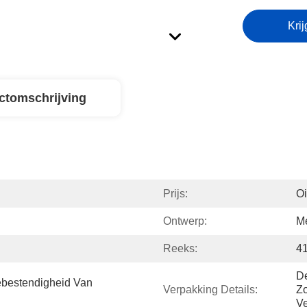
Krij
ctomschrijving
Prijs:
Oi
Ontwerp:
Me
Reeks:
4
De
ebestendigheid Van 
Verpakking Details:
Zo
Ve