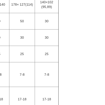
140×102
140
178× 127(114)
(95,89)
0
50
30
0
30
30
5
25
25
-8
7-8
7-8
18
17-18
17-18