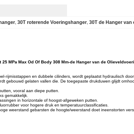
shanger
, 
30T roterende Voeringshanger
, 
30T de Hanger van 
eit 25 MPa Max Od Of Body 308 Mm-de Hanger van de Olieveldvoer
-rijmisstappen en dubbele cilinders, wordt geplaatst hydraulisch door 
dt gebouwd gelaten vallen die. De toegepaste drukduwen glijdt omhoog 
putten, vooral aan diepe putten.
ks gemakkelijk.
assingen in horizontale of hoogst-afgeweken putten.
luorrubber voor hogere druk en temperatuurclassificaties.
hoge weerstand gebarsten de hoogte/weerstand doet ineenstorten vers