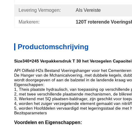
Levering Vermogen:
Als Vereiste
Markeren:
120T roterende Voering
Productomschrijving
Size340×245 Verpakkersdruk T 30 het Verzegelen Capacit
API Oilfield-H2s Bestand Voeringshanger voor het Cementeren
De Hanger van de Mchanicalvoering, met dubbele kegels, dubbel
wordt doorgegeven of aan de balzetel in de landende kraag wor
Eigenschappen:
1, Theis plaatste hydraulisch, van toepassing op verschillende 
2, met twee verschillende plaatsende mechanismen, de blikree
3, Werkend met SQ plaatsen-baldrager, zijn geschikt voor toep
4, worden het zuiger verzegelende element gemaakt van nitril/f
5, worden Hoofddelen vervaardigd met legeringsstaal die met 
Bezitsparameters
Voordelen en Eigenschappen: