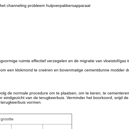
t het channeling probleem hulpverpakkersapparaat
vormige ruimte effectief verzegelen en de migratie van vloeistof/gas 
op om een klokmond te creëren en bovenmatige cementdunne modder do
 volg de normale procedure om te plaatsen, om te keren, te cementeren e
r eindgezicht van de terugkeerbuis. Verminder het boorkoord, snijd de 
e terugkeerbuis vormen.
grootte