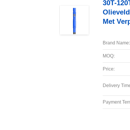
30T-120
Olievel
Met Ver
Brand Name:
MOQ:
Price:
Delivery Tim
Payment Ter