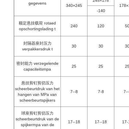
245×178
gegevens
340×245
178×
-140
额定悬挂载荷 rotaed
240
120
5
opschortingslading t
封隔器座封压力
30
30
3
verpakkersdruk t
密封能力 verzegelende
25
25
2
capaciteitsmpa
悬挂剪钉剪切压力
scheerbeurtdruk van het
7--8
7-8
7-
hangen van MPa van
scheerbeurtspijkers
球座剪钉剪切压力
scheerbeurtdruk van de
17--18
17--18
17-
spijkermpa van de