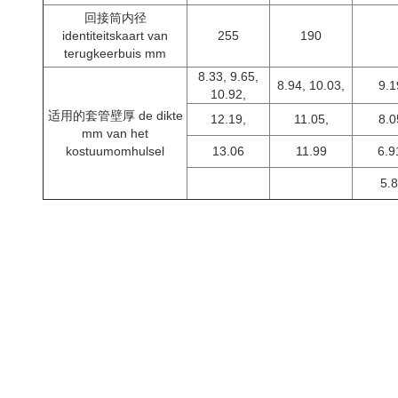
回接筒内径
identiteitskaart van
255
190
terugkeerbuis mm
8.33, 9.65,
8.94, 10.03,
9.1
10.92,
适用的套管壁厚 de dikte
12.19,
11.05,
8.0
mm van het
kostuumomhulsel
13.06
11.99
6.91
5.