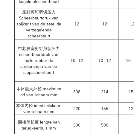
kogelmofscheerbeurt
座封剪钉剪切压力
Scheerbeurtdruk van
spijker t van de zetel de
12
12
1
verzegelende
scheerbeurt
空芯胶塞剪钉剪切压力
scheerbeurtdruk van
holle rubber de
10--12
10--12
10-
spijkersmpa van de
stopscheerbeurt
本体最大外径 maximum
308
214
15
od van lichaam mm
本体内径 identiteitskaart
220
155
12
van lichaam mm
回接筒长度 lengte van
500
500
terugkeerbuis mm