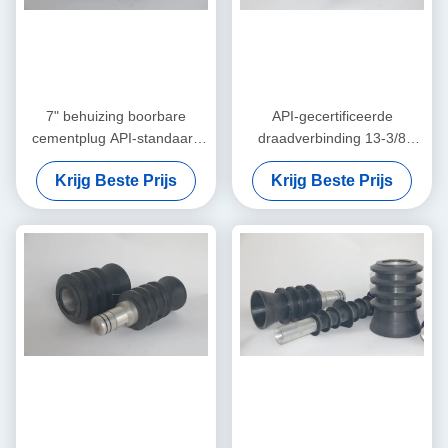
7" behuizing boorbare
API-gecertificeerde
cementplug API-standaard
draadverbinding 13-3/8
hoge kwaliteit voor olieput
"onderste en bovenste
Krijg Beste Prijs
Krijg Beste Prijs
cementering
cementplug