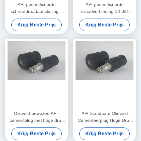
API-gecertificeerde
API-gecertificeerde
schroefdraadaansluiting 9
draadverbinding 13-3/8
5/8" 10,03 mm bodem- en
"onderste en bovenste
Krijg Beste Prijs
Krijg Beste Prijs
topcementeringsplug Hoge
cementplug
druk & Hoge temperatuur
voor olieputcementering
Olieveld-bewezen API-
API Standaard Olieveld
cementplug met hoge druk
Cementeerplug Hoge Druk
en hoge
Schroefdraadverbinding &
Krijg Beste Prijs
Krijg Beste Prijs
temperatuursbestandheid
Hoge Temperatuur