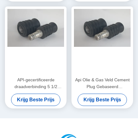
voor cementing
Bestendige Prestaties voor
Betrouwbare
Putcementeerprojecten
API-gecertificeerde
Api Olie & Gas Veld Cement
draadverbinding 5 1/2
Plug Gebaseerd
"9.17mm Onderste en
Boorspoeling of Olie
Krijg Beste Prijs
Krijg Beste Prijs
bovenste cementplug
Gebaseerde Dulling Modder
Hoogdruk en hoge
& PDC Boorbaar
temperatuur voor olieput
cementering