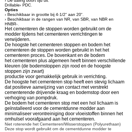
› De daling boort tijd uit.
Drillable› PDC.
Opties
› Beschikbaar in grootte bij 4-1/2“ aan 20“.
› Beschikbaar in de rangen van NR, van SBR, van NBR en
HNBR-.
Het cementeren de stoppen worden gebruikt om de
modder tijdens het cementeren verrichtingen te
verwijderen.
De hoogste het cementeren stoppen en bodem het
cementeren de stoppen worden gebruikt in het het
cementeren proces. De bovenkant en de bodem
het cementeren plus algemeen heeft binnen verschillende
kleuren (de bodemstoppen zijn rood en de hoogste
stoppen zijn zwart)
productie voor gemakkelijk gebruik in verrichting.
De hoogste het cementeren stop heeft een stevig lichaam
dat positieve aanwijzing van contact met verstrekt
cementerende drijvende kraag en bodemstop door een
verhoging van pompdruk.
De bodem het cementeren stop met een hol lichaam is
geïnstalleerd voor de cementdunne modder aan
minimaliseer verontreiniging door vloeistoffen binnen het
omhulsel voorafgaand aan het cementeren.
Niet roterende het Cementeren/Wisserstoppen (Polyurethaan)
Deze stop wordt gebruikt om de cementdunne modder te