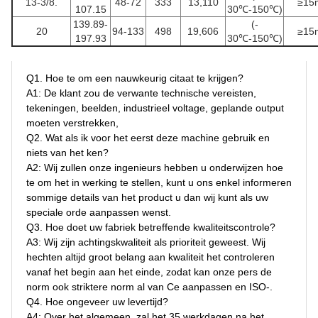
13-3/8.
48-72
333
13,110
≥15
107.15
30℃-150℃)
139.89-
(-
20
94-133
498
19,606
≥15
197.93
30℃-150℃)
Q1. 
Hoe te om een nauwkeurig citaat te krijgen?
A1: De klant zou de verwante technische vereisten, 
tekeningen, beelden, industrieel voltage, geplande output 
moeten verstrekken,
Q2. Wat als ik voor het eerst deze machine gebruik en 
niets van het ken?
A2: Wij zullen onze ingenieurs hebben u onderwijzen hoe 
te om het in werking te stellen, kunt u ons enkel informeren 
sommige details van het product u dan wij kunt als uw 
speciale orde aanpassen wenst.
Q3. Hoe doet uw fabriek betreffende kwaliteitscontrole?
A3: Wij zijn achtingskwaliteit als prioriteit geweest. Wij 
hechten altijd groot belang aan kwaliteit het controleren 
vanaf het begin aan het einde, zodat kan onze pers de 
norm ook striktere norm al van Ce aanpassen en ISO-.
Q4. Hoe ongeveer uw levertijd?
A4: Over het algemeen, zal het 35 werkdagen na het 