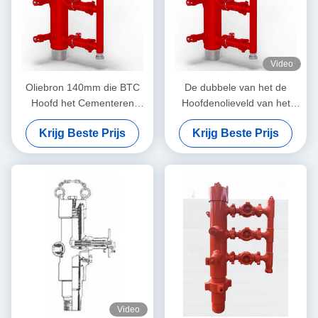
Video
Oliebron 140mm die BTC
De dubbele van het de
Hoofd het Cementeren
Hoofdenolieveld van het
Hulpmiddel Dubbele Stop
Stopbtc Cement van de het
Krijg Beste Prijs
Krijg Beste Prijs
cementeren
Hulpmiddelolie Delen van de
de Boringsmachine
Video