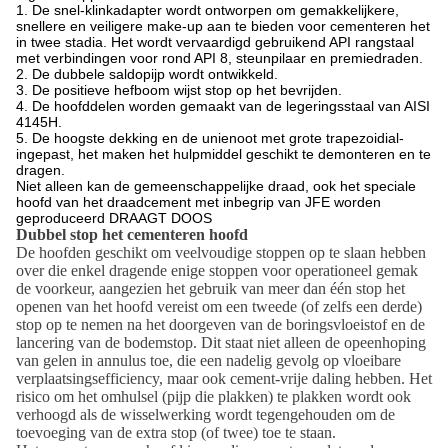
1. De snel-klinkadapter wordt ontworpen om gemakkelijkere,
snellere en veiligere make-up aan te bieden voor cementeren het
in twee stadia. Het wordt vervaardigd gebruikend API rangstaal
met verbindingen voor rond API 8, steunpilaar en premiedraden.
2. De dubbele saldopijp wordt ontwikkeld.
3. De positieve hefboom wijst stop op het bevrijden.
4. De hoofddelen worden gemaakt van de legeringsstaal van AISI
4145H.
5. De hoogste dekking en de unienoot met grote trapezoidial-
ingepast, het maken het hulpmiddel geschikt te demonteren en te
dragen.
Niet alleen kan de gemeenschappelijke draad, ook het speciale
hoofd van het draadcement met inbegrip van JFE worden
geproduceerd DRAAGT DOOS
Dubbel stop het cementeren hoofd
De hoofden geschikt om veelvoudige stoppen op te slaan hebben
over die enkel dragende enige stoppen voor operationeel gemak
de voorkeur, aangezien het gebruik van meer dan één stop het
openen van het hoofd vereist om een tweede (of zelfs een derde)
stop op te nemen na het doorgeven van de boringsvloeistof en de
lancering van de bodemstop. Dit staat niet alleen de opeenhoping
van gelen in annulus toe, die een nadelig gevolg op vloeibare
verplaatsingsefficiency, maar ook cement-vrije daling hebben. Het
risico om het omhulsel (pijp die plakken) te plakken wordt ook
verhoogd als de wisselwerking wordt tegengehouden om de
toevoeging van de extra stop (of twee) toe te staan.