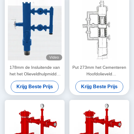
Video
178mm de Insluitende van
Put 273mm het Cementeren
het het Olieveldhulpmiddel
Hoofdolieveld
van Cementhoofden Enige
Visserijhulpmiddelen
Krijg Beste Prijs
Krijg Beste Prijs
Stop met Verzamelleiding