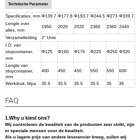
Technische Parameter
Specificaties, mm
Φ
139,7
Φ
177,8
Φ
193,7
Φ
244,5
Φ
273
Φ
339,7
Lengte over
1950
2020
2020
2360
2360
2440
alles, mm
Verzamelleiding
2“ Unie
I.D. van
stopcontainer,
Φ
125
Φ160
Φ
175
Φ
225
Φ
250
Φ
320
mm
Lengte van
400
450
450
550
550
600
stopcontainer,
mm
Werkdruk, Mpa
35.5
35.5
35.5
35.5
35
35
FAQ
1.Why u kiest ons?
Wij controleren de kwaliteit van de producten zeer strikt, zijn
er speciale mensen voor de kwaliteit.
Als u lagere prijs van andere leverancier kreeg, zullen wij