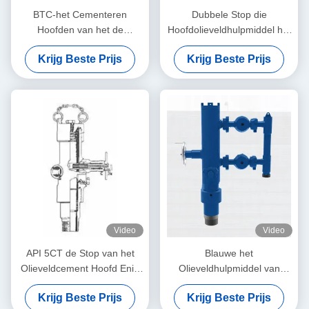
BTC-het Cementeren
Dubbele Stop die
Hoofden van het de
Hoofdolieveldhulpmiddel het
Stopcement van het
Cementeren Verbinding
Krijg Beste Prijs
Krijg Beste Prijs
Olieveldhulpmiddel de Enige
cementeren 142 Reeksen
met Verzamelleiding
Video
Video
API 5CT de Stop van het
Blauwe het
Olieveldcement Hoofd Enig
Olieveldhulpmiddel van
het Cementeren Hoofd
Cementhoofden het
Krijg Beste Prijs
Krijg Beste Prijs
Cementeren Hoofden die