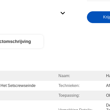
Krij
ctomschrijving
Naam:
H
 Het Setscrewseinde
Technieken:
Af
Toepassing:
Ol
De