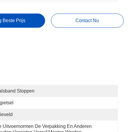
g Beste Prijs
Contact Nu
alsband Stoppen
gietsel
ieveld
 Uitvoernormen De Verpakking En Anderen 