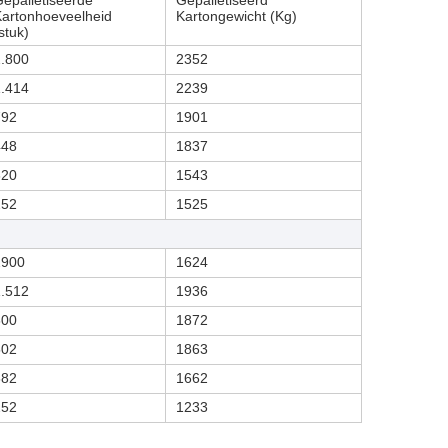
epalletiseerde
Gepalletiseerd
artonhoeveelheid
Kartongewicht (Kg)
stuk)
2.800
2352
1.414
2239
792
1901
448
1837
320
1543
252
1525
2900
1624
1.512
1936
800
1872
502
1863
382
1662
252
1233