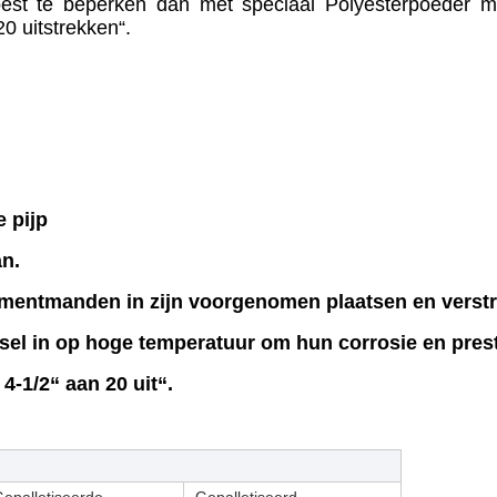
est te beperken dan met speciaal Polyesterpoeder me
20 uitstrekken“.
 pijp
n.
ementmanden in zijn voorgenomen plaatsen en verstr
sel in op hoge temperatuur om hun corrosie en pres
4-1/2“ aan 20 uit“.