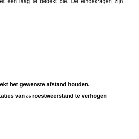
t een laag te bedekt die. 
De eindekragen zijn 
ekt het gewenste afstand houden.
taties van
roestweerstand te verhogen
de