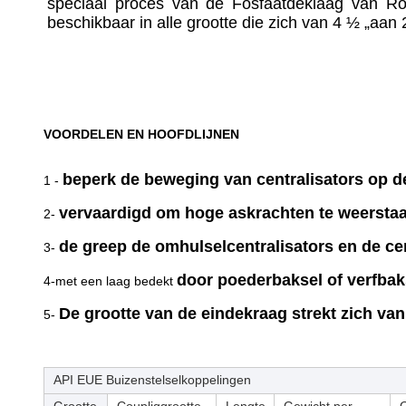
speciaal proces van de Fosfaatdeklaag van Ro
beschikbaar in alle grootte die zich van 4 ½ „aan 
VOORDELEN EN HOOFDLIJNEN
beperk de beweging van centralisators op de
1 -
vervaardigd om hoge askrachten te weerstaa
2-
de greep de omhulselcentralisators en de c
3-
door poederbaksel of verfbak
4-met een laag bedekt
De grootte van de eindekraag strekt zich van 
5-
API EUE Buizenstelselkoppelingen