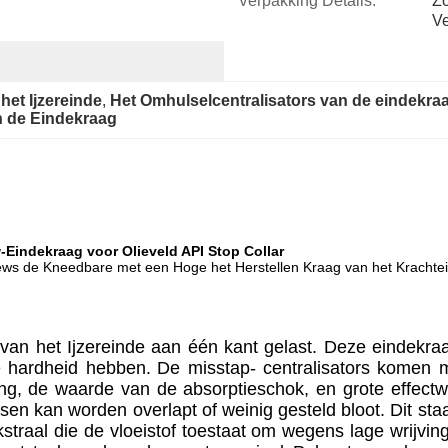
Verpakking Details:
Zo
Ve
et Ijzereinde
, 
Het Omhulselcentralisators van de eindekra
n de Eindekraag
Eindekraag voor Olieveld API Stop Collar
rews de Kneedbare met een Hoge het Herstellen Kraag van het Krachte
an het Ijzereinde aan één kant gelast. Deze eindekraag
e hardheid hebben.
De misstap- centralisators komen me
ning, de waarde van de absorptieschok, en grote effectw
sen kan worden overlapt of weinig gesteld bloot. Dit staat
straal die de vloeistof toestaat om wegens lage wrijving