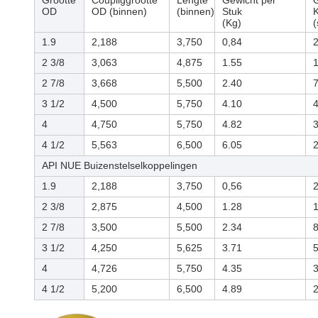
Grootte
Coupliggrootte
Lengte
Gewicht per
G
OD
OD (binnen)
(binnen)
Stuk
K
(Kg)
(
1.9
2,188
3,750
0,84
2 3/8
3,063
4,875
1.55
2 7/8
3,668
5,500
2.40
3 1/2
4,500
5,750
4.10
4
4,750
5,750
4.82
4 1/2
5,563
6,500
6.05
API NUE Buizenstelselkoppelingen
1.9
2,188
3,750
0,56
2 3/8
2,875
4,500
1.28
2 7/8
3,500
5,500
2.34
3 1/2
4,250
5,625
3.71
4
4,726
5,750
4.35
4 1/2
5,200
6,500
4.89