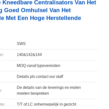
 Kneedbare Centralisators Van Het
g Goed Omhulsel Van Het
nde Met Een Hoge Herstellende
SWS
r:
140&142&144
MOQ vanaf typevereisten
Details pls contact our staff
De details van de leverings ex-molen
e:
moeten bespreken
ms:
T/T of LC onherroepelijk in gezicht