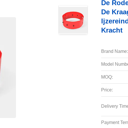
De Rode
De Kraa
Ijzerei
Kracht
Brand Name:
Model Numbe
MOQ:
Price:
Delivery Tim
Payment Ter