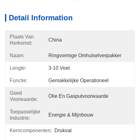
Detail Information
Plaats Van
China
Herkomst:
Naam:
Ringvormige Omhulselverpakker
Lengte:
3-10 Voet
Functie:
Gemakkelijke Operationeel
Goed
Olie En Gasputvoorwaarde
Voorwaarde:
Toepasselijke
Energie & Mijnbouw
Industrie:
Kerncomponenten:
Drukvat