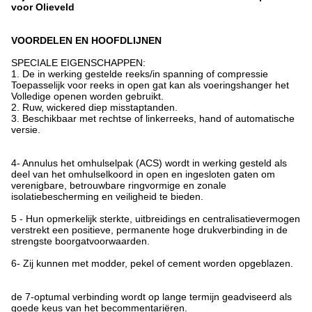
voor Olieveld
VOORDELEN EN HOOFDLIJNEN
SPECIALE EIGENSCHAPPEN:
1. De in werking gestelde reeks/in spanning of compressie
Toepasselijk voor reeks in open gat kan als voeringshanger het
Volledige openen worden gebruikt.
2. Ruw, wickered diep misstaptanden.
3. Beschikbaar met rechtse of linkerreeks, hand of automatische
versie.
4-
Annulus het omhulselpak (ACS) wordt in werking gesteld als
deel van het omhulselkoord in open en ingesloten gaten om
verenigbare, betrouwbare ringvormige en zonale
isolatiebescherming en veiligheid te bieden.
5 -
Hun opmerkelijk sterkte, uitbreidings en centralisatievermogen
verstrekt een positieve, permanente hoge drukverbinding in de
strengste boorgatvoorwaarden.
6-
Zij kunnen met modder, pekel of cement worden opgeblazen.
de 7-
optumal verbinding wordt op lange termijn geadviseerd als
goede keus van het becommentariëren.