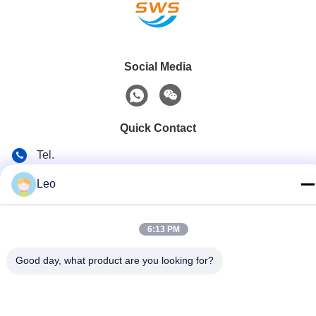
Social Media
Quick Contact
Tel.
86-519-83553967
Leo
E-mail
Leo@service-js.com
6:13 PM
Adres
Good day, what product are you looking for?
Hoogtechnologisch industriepark zone Wujin, Changzhou,
provincie Jiangsu, China