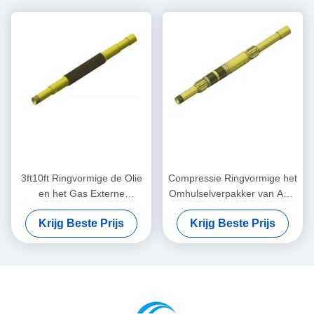
3ft10ft Ringvormige de Olie
Compressie Ringvormige het
en het Gas Externe
Omhulselverpakker van ACS
Omhulselverpakker van de
512 Reeksen het
Krijg Beste Prijs
Krijg Beste Prijs
Omhulselverpakker
Cementeren Hulpmiddel