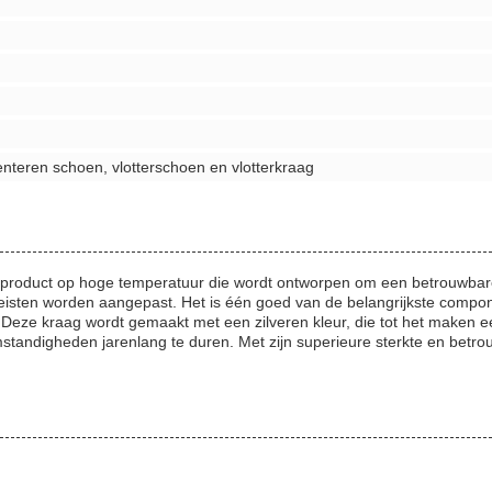
enteren schoen, vlotterschoen en vlotterkraag
roduct op hoge temperatuur die wordt ontworpen om een betrouwbare v
reisten worden aangepast. Het is één goed van de belangrijkste compo
eze kraag wordt gemaakt met een zilveren kleur, die tot het maken ee
omstandigheden jarenlang te duren. Met zijn superieure sterkte en be