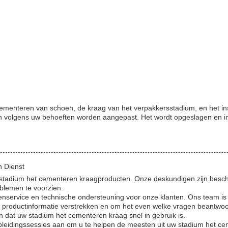
enteren van schoen, de kraag van het verpakkersstadium, en het insl
kan volgens uw behoeften worden aangepast. Het wordt opgeslagen en i
 Dienst
e stadium het cementeren kraagproducten. Onze deskundigen zijn bes
oblemen te voorzien.
enservice en technische ondersteuning voor onze klanten. Ons team is 
 productinformatie verstrekken en om het even welke vragen beantwoor
 dat uw stadium het cementeren kraag snel in gebruik is.
opleidingssessies aan om u te helpen de meesten uit uw stadium het c