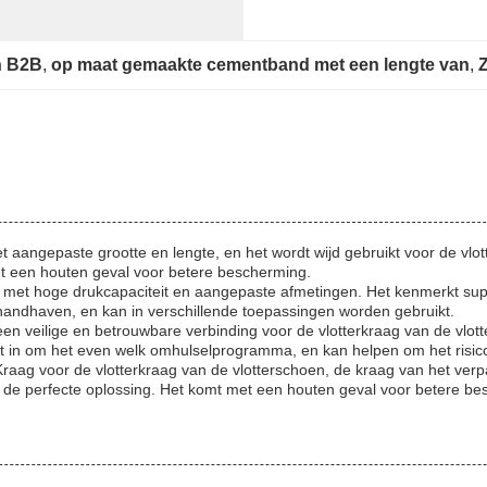
n B2B
, 
op maat gemaakte cementband met een lengte van
, 
angepaste grootte en lengte, en het wordt wijd gebruikt voor de vlot
et een houten geval voor betere bescherming.
et hoge drukcapaciteit en aangepaste afmetingen. Het kenmerkt superi
 handhaven, en kan in verschillende toepassingen worden gebruikt.
n veilige en betrouwbare verbinding voor de vlotterkraag van de vlot
nt in om het even welk omhulselprogramma, en kan helpen om het risic
g voor de vlotterkraag van de vlotterschoen, de kraag van het verpak
de perfecte oplossing. Het komt met een houten geval voor betere be