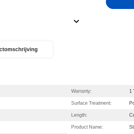
ctomschrijving
Warranty:
1 
Surface Treatment:
Po
Length:
C
Product Name:
St