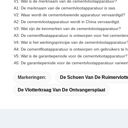
V1: Wat is de merknaam van de cementvlootapparatuur?
A1: De merknaam van de cementvlootapparatuur is sws.
V2: Waar wordt de cementvloeiende apparatuur vervaardigd?
A2: De cementvlootapparatuur wordt in China vervaardigd.
V3: Wat zijn de kenmerken van de cementvlootapparatuur?
A3: De cementfloatapparatuur is ontworpen voor het cementere
V4: Wat is het werkingsprincipe van de cementvlootapparatuur
A4: De cementfloatapparatuur is ontworpen om gebruikers te he
V5: Wat is de garantieperiode voor de cementvlootapparatuur?
A5: De garantieperiode voor de cementvlootapparatuur varieert
Markeringen:
De Schoen Van De Ruimervlotte
De Vlotterkraag Van De Ontvangersplaat