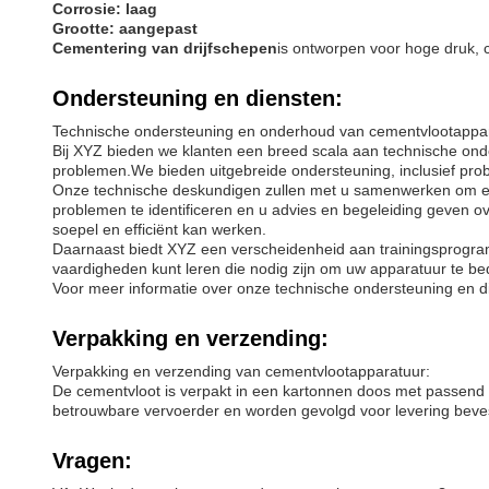
Corrosie: laag
Grootte: aangepast
Cementering van drijfschepen
is ontworpen voor hoge druk, 
Ondersteuning en diensten:
Technische ondersteuning en onderhoud van cementvlootappa
Bij XYZ bieden we klanten een breed scala aan technische onde
problemen.We bieden uitgebreide ondersteuning, inclusief pro
Onze technische deskundigen zullen met u samenwerken om er
problemen te identificeren en u advies en begeleiding geven 
soepel en efficiënt kan werken.
Daarnaast biedt XYZ een verscheidenheid aan trainingsprogra
vaardigheden kunt leren die nodig zijn om uw apparatuur te b
Voor meer informatie over onze technische ondersteuning en 
Verpakking en verzending:
Verpakking en verzending van cementvlootapparatuur:
De cementvloot is verpakt in een kartonnen doos met passen
betrouwbare vervoerder en worden gevolgd voor levering beves
Vragen: