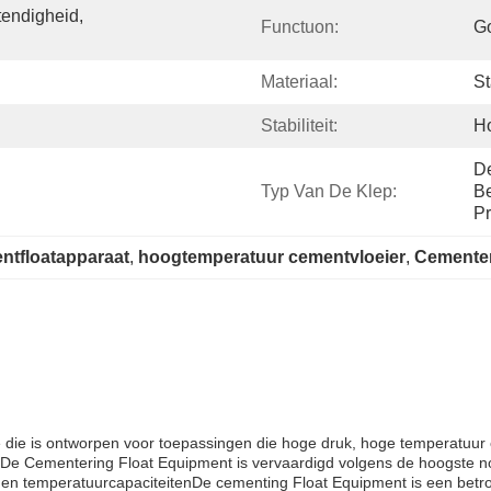
endigheid, 
Functuon:
Go
Materiaal:
St
Stabiliteit:
H
De
Typ Van De Klep:
Be
Pr
ntfloatapparaat
, 
hoogtemperatuur cementvloeier
, 
Cementer
die is ontworpen voor toepassingen die hoge druk, hoge temperatuur 
enDe Cementering Float Equipment is vervaardigd volgens de hoogste 
 en temperatuurcapaciteitenDe cementing Float Equipment is een betr