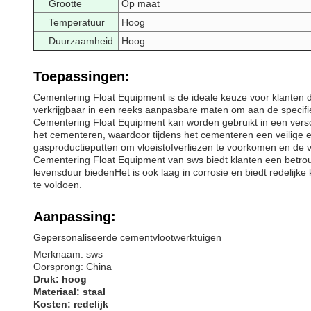
Grootte
Op maat
Temperatuur
Hoog
Duurzaamheid
Hoog
Toepassingen:
Cementering Float Equipment is de ideale keuze voor klanten 
verkrijgbaar in een reeks aanpasbare maten om aan de specifiek
Cementering Float Equipment kan worden gebruikt in een versc
het cementeren, waardoor tijdens het cementeren een veilige en
gasproductieputten om vloeistofverliezen te voorkomen en de 
Cementering Float Equipment van sws biedt klanten een betrou
levensduur biedenHet is ook laag in corrosie en biedt redelijk
te voldoen.
Aanpassing:
Gepersonaliseerde cementvlootwerktuigen
Merknaam: sws
Oorsprong: China
Druk: hoog
Materiaal: staal
Kosten: redelijk