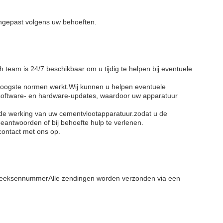
angepast volgens uw behoeften.
team is 24/7 beschikbaar om u tijdig te helpen bij eventuele
hoogste normen werkt.Wij kunnen u helpen eventuele
n software- en hardware-updates, waardoor uw apparatuur
 de werking van uw cementvlootapparatuur.zodat u de
antwoorden of bij behoefte hulp te verlenen.
contact met ons op.
.ReeksennummerAlle zendingen worden verzonden via een