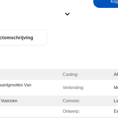
Krij
ctomschrijving
Casting:
AP
aardgroottes Van 
Verbinding:
Me
 Voorzien
Corrosie:
L
Ontwerp:
E