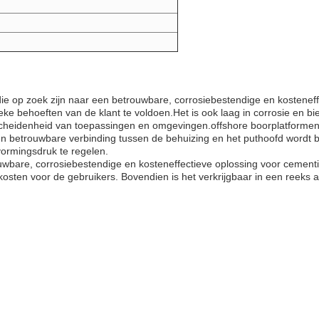
die op zoek zijn naar een betrouwbare, corrosiebestendige en kostenef
e behoeften van de klant te voldoen.Het is ook laag in corrosie en bie
heidenheid van toepassingen en omgevingen.offshore boorplatformen en
 betrouwbare verbinding tussen de behuizing en het puthoofd wordt ber
vormingsdruk te regelen.
wbare, corrosiebestendige en kosteneffectieve oplossing voor cement
e kosten voor de gebruikers. Bovendien is het verkrijgbaar in een ree