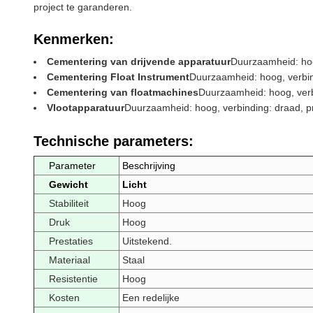
project te garanderen.
Kenmerken:
Cementering van drijvende apparatuur
Duurzaamheid: hoog
Cementering Float Instrument
Duurzaamheid: hoog, verbindi
Cementering van floatmachines
Duurzaamheid: hoog, verbin
Vlootapparatuur
Duurzaamheid: hoog, verbinding: draad, pres
Technische parameters:
Parameter
Beschrijving
Gewicht
Licht
Stabiliteit
Hoog
Druk
Hoog
Prestaties
Uitstekend.
Materiaal
Staal
Resistentie
Hoog
Kosten
Een redelijke