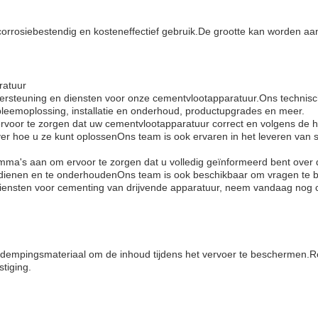
corrosiebestendig en kosteneffectief gebruik.De grootte kan worden a
ratuur
rsteuning en diensten voor onze cementvlootapparatuur.Ons technisch 
bleemoplossing, installatie en onderhoud, productupgrades en meer.
voor te zorgen dat uw cementvlootapparatuur correct en volgens de 
over hoe u ze kunt oplossenOns team is ook ervaren in het leveren va
mma's aan om ervoor te zorgen dat u volledig geïnformeerd bent over
edienen en te onderhoudenOns team is ook beschikbaar om vragen te be
diensten voor cementing van drijvende apparatuur, neem vandaag nog 
d dempingsmateriaal om de inhoud tijdens het vervoer te beschermen
tiging.