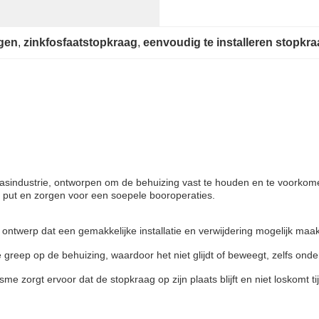
ngen
, 
zinkfosfaatstopkraag
, 
eenvoudig te installeren stopkr
n gasindustrie, ontworpen om de behuizing vast te houden en te voorko
e put en zorgen voor een soepele booroperaties.
ntwerp dat een gemakkelijke installatie en verwijdering mogelijk maakt
greep op de behuizing, waardoor het niet glijdt of beweegt, zelfs onde
zorgt ervoor dat de stopkraag op zijn plaats blijft en niet loskomt t