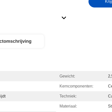
Krij
ctomschrijving
Gewicht:
2,
Kerncomponenten:
Ce
ijdt
Techniek:
Ca
Materiaal:
St