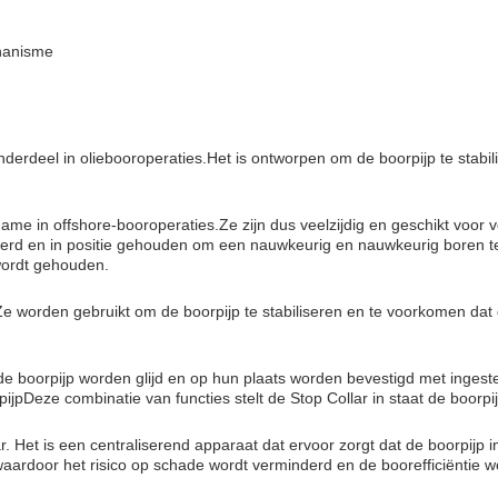
hanisme
nderdeel in oliebooroperaties.Het is ontworpen om de boorpijp te stabil
name in offshore-booroperaties.Ze zijn dus veelzijdig en geschikt voor v
eerd en in positie gehouden om een nauwkeurig en nauwkeurig boren te
 wordt gehouden.
 Ze worden gebruikt om de boorpijp te stabiliseren en te voorkomen dat 
de boorpijp worden glijd en op hun plaats worden bevestigd met inge
pijpDeze combinatie van functies stelt de Stop Collar in staat de boorpijp
ar. Het is een centraliserend apparaat dat ervoor zorgt dat de boorpij
 waardoor het risico op schade wordt verminderd en de boorefficiëntie 