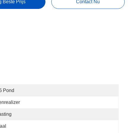
g Beste Prijs
Contact Nu
5 Pond
nrealizer
sting
aal