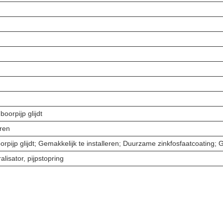
boorpijp glijdt
ren
oorpijp glijdt; Gemakkelijk te installeren; Duurzame zinkfosfaatcoating
lisator, pijpstopring