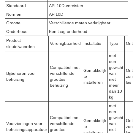
Standaard
API 10D-vereisten
Normen
API10D
Grootte
Verschillende maten verkrijgbaar
Onderhoud
Een laag onderhoud
Product-
Verenigbaarheid
Installatie
Type
Ont
sleutelwoorden
met
een
Compatibel met
gewicht
Gemakkelijk
Ont
Bijbehoren voor
verschillende
van
te
zon
behuizing
groottes
niet
installeren
las
behuizing
meer
dan 10
kg
met
een
Compatibel met
gewicht
Gemakkelijk
Ont
Voorzieningen voor
verschillende
van
te
zon
behuizingsapparatuur
groottes
niet
installeren
las