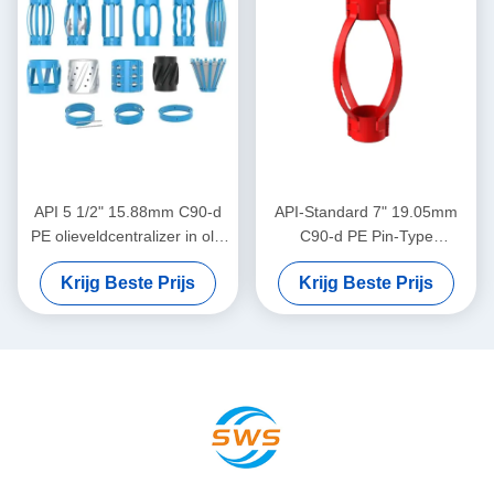
API 5 1/2" 15.88mm C90-d
API-Standard 7" 19.05mm
PE olieveldcentralizer in olie
C90-d PE Pin-Type
en gas
Centralizer voor het
Krijg Beste Prijs
Krijg Beste Prijs
Beperken van Casing
Centralizer Verplaatsing in
Olie & Gas Operaties