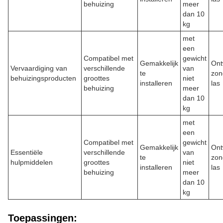
behuizing
meer
dan 10
kg
met
een
Compatibel met
gewicht
Gemakkelijk
Ont
Vervaardiging van
verschillende
van
te
zon
behuizingsproducten
groottes
niet
installeren
las
behuizing
meer
dan 10
kg
met
een
Compatibel met
gewicht
Gemakkelijk
Ont
Essentiële
verschillende
van
te
zon
hulpmiddelen
groottes
niet
installeren
las
behuizing
meer
dan 10
kg
Toepassingen: