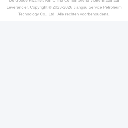
De Goede Kwaliteit van China Cementerend Vlottermateriaal
Leverancier. Copyright © 2023-2026 Jiangsu Service Petroleum
Technology Co., Ltd . Alle rechten voorbehoudena.