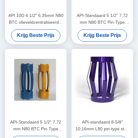
API 10D 4 1/2" 6.35mm N80
API-Standaard 5 1/2" 7,72
BTC olieveldcentraliseerder
mm N80 BTC Pin-Type
in olie- en gasbedrijven
Centralizer voor het
Krijg Beste Prijs
Krijg Beste Prijs
Beperken van de
Verplaatsing van Casing
Centralizers in Olie & Gas
Operaties
API-Standaard 5 1/2" 7,72
API-standaard 8-5/8"
mm N80 BTC Pin-Type
10,16mm L80 pin-type stop
Centralizer voor het
kraag ontworpen voor het