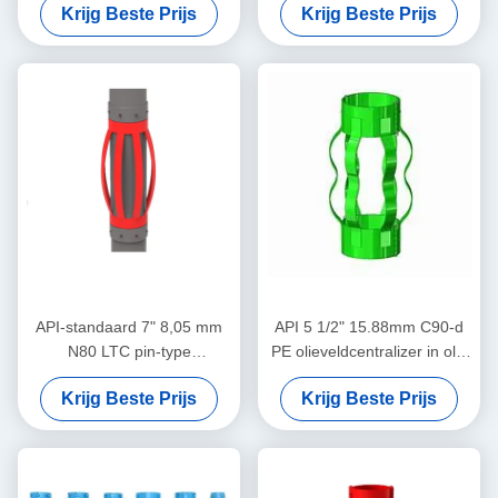
Krijg Beste Prijs
Krijg Beste Prijs
Beperken van de
beperken van de behuizing
Verplaatsing van Casing
centralizator verplaatsing in
Centralizers in Olie & Gas
olie & gas operaties
Operaties
API-standaard 7" 8,05 mm
API 5 1/2" 15.88mm C90-d
N80 LTC pin-type
PE olieveldcentralizer in olie
centralisator voor het
en gas
Krijg Beste Prijs
Krijg Beste Prijs
beperken van de
verplaatsing van de casing-
centralisator in olie- en
gasbedrijven