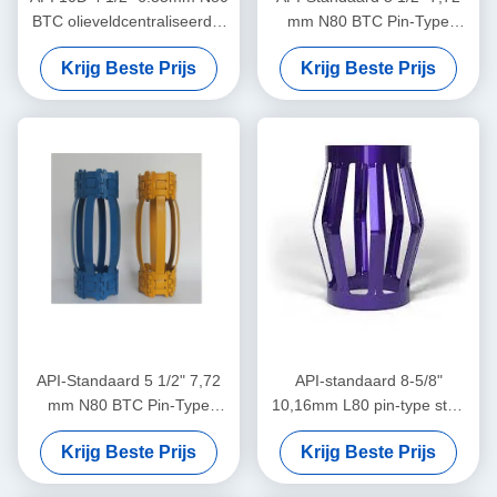
BTC olieveldcentraliseerder
mm N80 BTC Pin-Type
in olie- en gasbedrijven
Centralizer voor het
Krijg Beste Prijs
Krijg Beste Prijs
Beperken van de
Verplaatsing van Casing
Centralizers in Olie & Gas
Operaties
API-Standaard 5 1/2" 7,72
API-standaard 8-5/8"
mm N80 BTC Pin-Type
10,16mm L80 pin-type stop
Centralizer voor het
kraag ontworpen voor het
Krijg Beste Prijs
Krijg Beste Prijs
Beperken van de
beperken van de behuizing
Verplaatsing van Casing
centralizator verplaatsing in