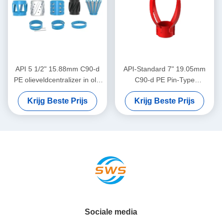
API 5 1/2" 15.88mm C90-d
API-Standard 7" 19.05mm
PE olieveldcentralizer in olie
C90-d PE Pin-Type
en gas
Centralizer voor het
Krijg Beste Prijs
Krijg Beste Prijs
Beperken van Casing
Centralizer Verplaatsing in
Olie & Gas Operaties
Sociale media