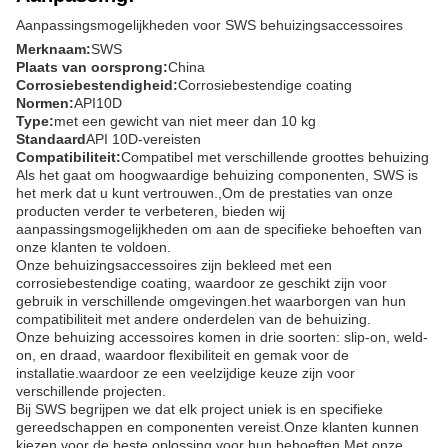
Aanpassingsmogelijkheden voor SWS behuizingsaccessoires
Merknaam:
SWS
Plaats van oorsprong:
China
Corrosiebestendigheid:
Corrosiebestendige coating
Normen:
API10D
Type:
met een gewicht van niet meer dan 10 kg
Standaard
API 10D-vereisten
Compatibiliteit:
Compatibel met verschillende groottes behuizing
Als het gaat om hoogwaardige behuizing componenten, SWS is
het merk dat u kunt vertrouwen.,Om de prestaties van onze
producten verder te verbeteren, bieden wij
aanpassingsmogelijkheden om aan de specifieke behoeften van
onze klanten te voldoen.
Onze behuizingsaccessoires zijn bekleed met een
corrosiebestendige coating, waardoor ze geschikt zijn voor
gebruik in verschillende omgevingen.het waarborgen van hun
compatibiliteit met andere onderdelen van de behuizing.
Onze behuizing accessoires komen in drie soorten: slip-on, weld-
on, en draad, waardoor flexibiliteit en gemak voor de
installatie.waardoor ze een veelzijdige keuze zijn voor
verschillende projecten.
Bij SWS begrijpen we dat elk project uniek is en specifieke
gereedschappen en componenten vereist.Onze klanten kunnen
kiezen voor de beste oplossing voor hun behoeften.Met onze