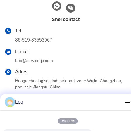
Snel contact
Tel.
86-519-83553967
E-mail
Leo@service-js.com
Adres
Hoogtechnologisch industriepark zone Wujin, Changzhou,
provincie Jiangsu, China
Leo
Privacybeleid
|
Sitemap
De Goede Kwaliteit van China Cementerend Vlottermateriaal
3:02 PM
Leverancier. Copyright © 2023-2026 Jiangsu Service Petroleum
Technology Co., Ltd . Alle rechten voorbehoudena.