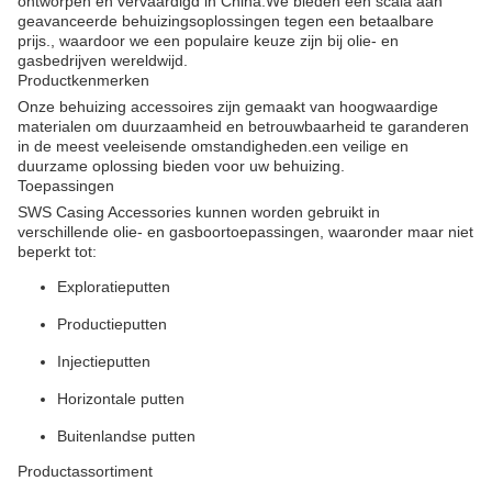
ontworpen en vervaardigd in China.We bieden een scala aan
geavanceerde behuizingsoplossingen tegen een betaalbare
prijs., waardoor we een populaire keuze zijn bij olie- en
gasbedrijven wereldwijd.
Productkenmerken
Onze behuizing accessoires zijn gemaakt van hoogwaardige
materialen om duurzaamheid en betrouwbaarheid te garanderen
in de meest veeleisende omstandigheden.een veilige en
duurzame oplossing bieden voor uw behuizing.
Toepassingen
SWS Casing Accessories kunnen worden gebruikt in
verschillende olie- en gasboortoepassingen, waaronder maar niet
beperkt tot:
Exploratieputten
Productieputten
Injectieputten
Horizontale putten
Buitenlandse putten
Productassortiment