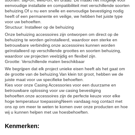
soorten: slip-on, weld-on, en draad. Dit maakt het mogelijk voor
eenvoudige installatie en compatibiliteit met verschillende soorten
behuizing.Of u nu een snelle en eenvoudige bevestiging nodig
heeft of een permanente en veilige, we hebben het juiste type
voor uw behoeften.
Structuur: Installeer op de behuizing
Onze behuizing accessoires zijn ontworpen om direct op de
behuizing te worden geïnstalleerd, waardoor een sterke en
betrouwbare verbinding.onze accessoires kunnen worden
geïnstalleerd op verschillende groottes en soorten behuizing,
waardoor uw projecten veelzijdig en flexibel zijn.
Grootte: Verschillende maten beschikbaar
We begrijpen dat elk project unieke eisen heeft als het gaat om
de grootte van de behuizing.Van klein tot groot, hebben we de
juiste maat voor uw specifieke behoeften.
Kies voor onze Casing Accessories voor een duurzame en
betrouwbare oplossing voor uw casing bevestiging
behoeften.onze accessoires zijn de perfecte keuze voor elke
hoge temperatuur toepassingNeem vandaag nog contact met
ons op om meer te weten te komen over onze producten en hoe
wij u kunnen helpen met uw hoesbehoeften.
Kenmerken: