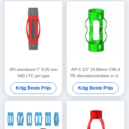
Centralizers in Olie & Gas
olie & gas operaties
Operaties
API-standaard 7" 8,05 mm
API 5 1/2" 15.88mm C90-d
N80 LTC pin-type
PE olieveldcentralizer in olie
centralisator voor het
en gas
Krijg Beste Prijs
Krijg Beste Prijs
beperken van de
verplaatsing van de casing-
centralisator in olie- en
gasbedrijven