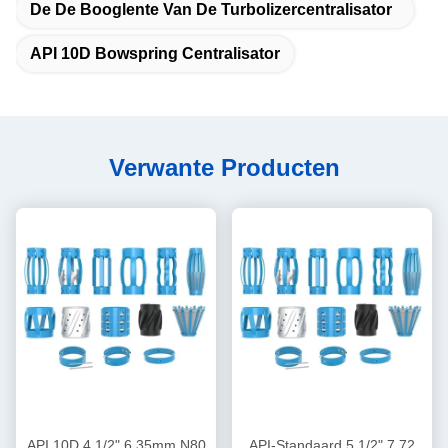
De De Booglente Van De Turbolizercentralisator
API 10D Bowspring Centralisator
Verwante Producten
API 10D 4 1/2" 6.35mm N80
API-Standaard 5 1/2" 7,72