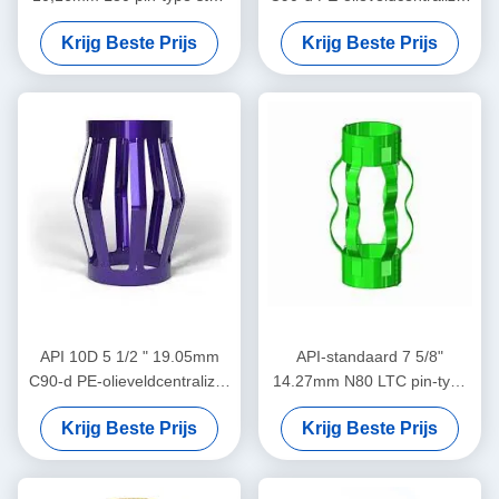
kraag ontworpen voor het
in olie- en gasbedrijven
Krijg Beste Prijs
Krijg Beste Prijs
beperken van de behuizing
centralizator verplaatsing in
olie & gas operaties
API 10D 5 1/2 " 19.05mm
API-standaard 7 5/8"
C90-d PE-olieveldcentralizer
14.27mm N80 LTC pin-type
in olie- en gasbedrijven
centralisator voor het
Krijg Beste Prijs
Krijg Beste Prijs
beperken van de
verplaatsing van de
casingcentralizer in olie- en