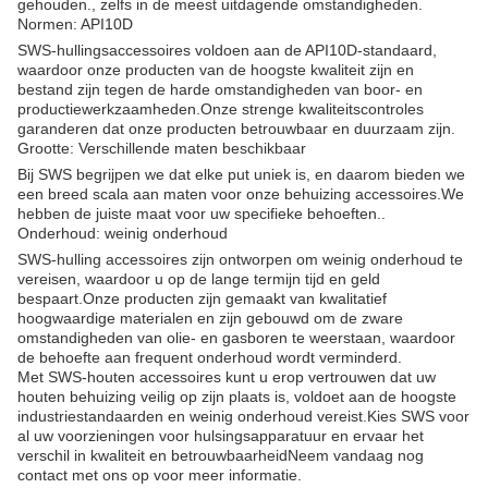
gehouden., zelfs in de meest uitdagende omstandigheden.
Normen: API10D
SWS-hullingsaccessoires voldoen aan de API10D-standaard,
waardoor onze producten van de hoogste kwaliteit zijn en
bestand zijn tegen de harde omstandigheden van boor- en
productiewerkzaamheden.Onze strenge kwaliteitscontroles
garanderen dat onze producten betrouwbaar en duurzaam zijn.
Grootte: Verschillende maten beschikbaar
Bij SWS begrijpen we dat elke put uniek is, en daarom bieden we
een breed scala aan maten voor onze behuizing accessoires.We
hebben de juiste maat voor uw specifieke behoeften..
Onderhoud: weinig onderhoud
SWS-hulling accessoires zijn ontworpen om weinig onderhoud te
vereisen, waardoor u op de lange termijn tijd en geld
bespaart.Onze producten zijn gemaakt van kwalitatief
hoogwaardige materialen en zijn gebouwd om de zware
omstandigheden van olie- en gasboren te weerstaan, waardoor
de behoefte aan frequent onderhoud wordt verminderd.
Met SWS-houten accessoires kunt u erop vertrouwen dat uw
houten behuizing veilig op zijn plaats is, voldoet aan de hoogste
industriestandaarden en weinig onderhoud vereist.Kies SWS voor
al uw voorzieningen voor hulsingsapparatuur en ervaar het
verschil in kwaliteit en betrouwbaarheidNeem vandaag nog
contact met ons op voor meer informatie.