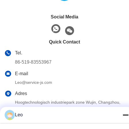
Social Media
Quick Contact
Tel.
86-519-83553967
E-mail
Leo@service-js.com
Adres
Hoogtechnologisch industriepark zone Wujin, Changzhou,
provincie Jiangsu, China
Leo
Privacybeleid
|
Sitemap