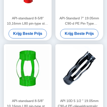
API-standaard 8-5/8"
API-Standard 7" 19.05mm
10,16mm L80 pin-type stop
C90-d PE Pin-Type
kraag ontworpen voor het
Centralizer voor het
Krijg Beste Prijs
Krijg Beste Prijs
beperken van de behuizing
Beperken van Casing
centralizator verplaatsing in
Centralizer Verplaatsing in
olie & gas operaties
Olie & Gas Operaties
API-standaard 8-5/8"
API 10D 5 1/2 " 19.05mm
10,16mm L80 pin-type stop
C90-d PE-olieveldcentralizer