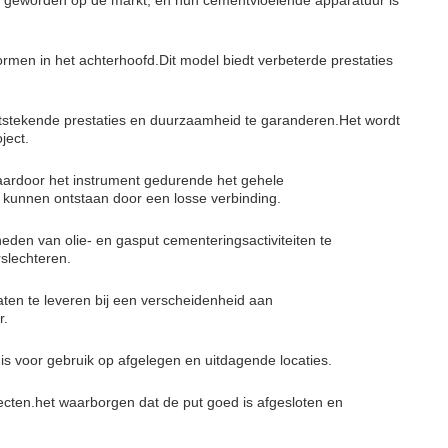
m geworden op de markt, en hun cementvloeiende apparatuur is
ormen in het achterhoofd.Dit model biedt verbeterde prestaties
itstekende prestaties en duurzaamheid te garanderen.Het wordt
ject.
waardoor het instrument gedurende het gehele
 kunnen ontstaan door een losse verbinding.
en van olie- en gasput cementeringsactiviteiten te
rslechteren.
aten te leveren bij een verscheidenheid aan
r.
s voor gebruik op afgelegen en uitdagende locaties.
cten.het waarborgen dat de put goed is afgesloten en