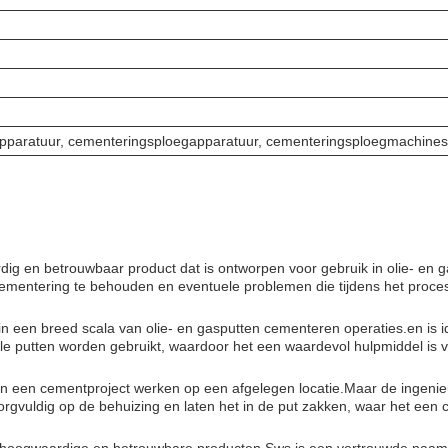
paratuur, cementeringsploegapparatuur, cementeringsploegmachines
g en betrouwbaar product dat is ontworpen voor gebruik in olie- en ga
 cementering te behouden en eventuele problemen die tijdens het proc
in een breed scala van olie- en gasputten cementeren operaties.en is 
ntale putten worden gebruikt, waardoor het een waardevol hulpmiddel is 
aan een cementproject werken op een afgelegen locatie.Maar de ingenie
rgvuldig op de behuizing en laten het in de put zakken, waar het een cr