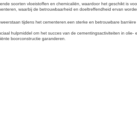
ende soorten vloeistoffen en chemicaliën, waardoor het geschikt is v
ementeren, waarbij de betrouwbaarheid en doeltreffendheid ervan word
eerstaan tijdens het cementeren.een sterke en betrouwbare barrière t
iaal hulpmiddel om het succes van de cementingsactiviteiten in olie-
iënte boorconstructie garanderen.