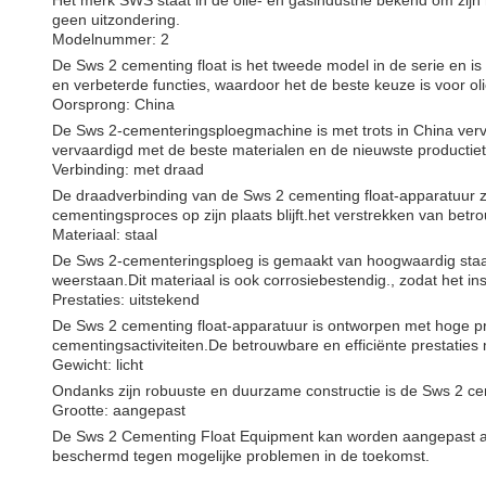
Het merk SWS staat in de olie- en gasindustrie bekend om zi
geen uitzondering.
Modelnummer: 2
De Sws 2 cementing float is het tweede model in de serie en is
en verbeterde functies, waardoor het de beste keuze is voor ol
Oorsprong: China
De Sws 2-cementeringsploegmachine is met trots in China verv
vervaardigd met de beste materialen en de nieuwste productie
Verbinding: met draad
De draadverbinding van de Sws 2 cementing float-apparatuur z
cementingsproces op zijn plaats blijft.het verstrekken van b
Materiaal: staal
De Sws 2-cementeringsploeg is gemaakt van hoogwaardig staal
weerstaan.Dit materiaal is ook corrosiebestendig., zodat het in
Prestaties: uitstekend
De Sws 2 cementing float-apparatuur is ontworpen met hoge pre
cementingsactiviteiten.De betrouwbare en efficiënte prestaties
Gewicht: licht
Ondanks zijn robuuste en duurzame constructie is de Sws 2 cem
Grootte: aangepast
De Sws 2 Cementing Float Equipment kan worden aangepast aan
beschermd tegen mogelijke problemen in de toekomst.