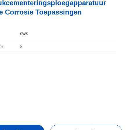
kcementeringsploegapparatuur
e Corrosie Toepassingen
sws
r:
2