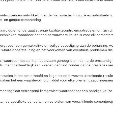
jn hoogwaardige en betrouwbare producten.Sws is een vertrouwde naa
 ontworpen en ontwikkeld met de nieuwste technologie en industriële n
ie- en gasput cementering.
aardigd en ondergaat strenge kwaliteitscontrolemaatregelen om zijn u
technieken, waardoor het een betrouwbare keuze is voor elk cementpro
orgt voor een gemakkelijke en veilige bevestiging aan de behuizing, 
etrouwbare ondersteuning en het voorkomen van eventuele problemen die
, waardoor het sterk en duurzaam genoeg is om de harde omstandighed
strument herhaaldelijk kan worden gebruikt zonder dat de prestaties ve
staties in het achterhoofd en is getest en bewezen uitstekende result
 maken het een waardevol hulpmiddel voor elke olie- en gasputingenieu
enting float verrassend lichtgewicht.waardoor het een handige keuze i
 de specifieke behoeften en vereisten van verschillende cementproje