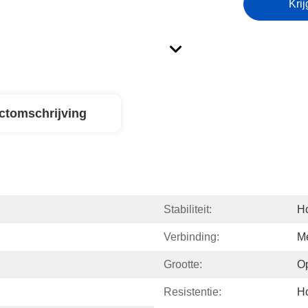
Krij
ctomschrijving
Stabiliteit:
H
Verbinding:
Me
Grootte:
O
Resistentie:
H