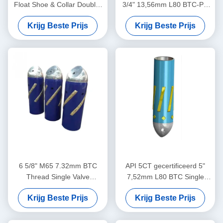
Float Shoe & Collar Double-
3/4" 13,56mm L80 BTC-PE
Valve voor olie en gas goed
Single Valve Eccentric Nose
Krijg Beste Prijs
Krijg Beste Prijs
cementeren
Aluminium Alloy Float Shoe
voor de olie- en gasindustrie
6 5/8" M65 7.32mm BTC
API 5CT gecertificeerd 5"
Thread Single Valve
7,52mm L80 BTC Single
Eccentric Nose Float Shoe
Valve Self-Latch Aluminium
Krijg Beste Prijs
Krijg Beste Prijs
Dedicated voor olieveld
Alloy Float Shoe voor de
cementing toepassingen
olie- en gasindustrie