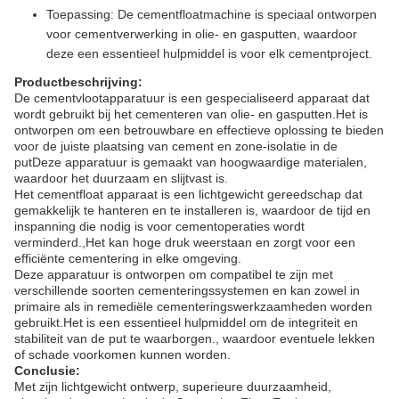
Toepassing: De cementfloatmachine is speciaal ontworpen
voor cementverwerking in olie- en gasputten, waardoor
deze een essentieel hulpmiddel is voor elk cementproject.
Productbeschrijving:
De cementvlootapparatuur is een gespecialiseerd apparaat dat
wordt gebruikt bij het cementeren van olie- en gasputten.Het is
ontworpen om een betrouwbare en effectieve oplossing te bieden
voor de juiste plaatsing van cement en zone-isolatie in de
putDeze apparatuur is gemaakt van hoogwaardige materialen,
waardoor het duurzaam en slijtvast is.
Het cementfloat apparaat is een lichtgewicht gereedschap dat
gemakkelijk te hanteren en te installeren is, waardoor de tijd en
inspanning die nodig is voor cementoperaties wordt
verminderd.,Het kan hoge druk weerstaan en zorgt voor een
efficiënte cementering in elke omgeving.
Deze apparatuur is ontworpen om compatibel te zijn met
verschillende soorten cementeringssystemen en kan zowel in
primaire als in remediële cementeringswerkzaamheden worden
gebruikt.Het is een essentieel hulpmiddel om de integriteit en
stabiliteit van de put te waarborgen., waardoor eventuele lekken
of schade voorkomen kunnen worden.
Conclusie:
Met zijn lichtgewicht ontwerp, superieure duurzaamheid,