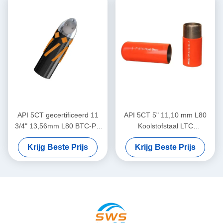
API 5CT gecertificeerd 11
API 5CT 5" 11,10 mm L80
3/4" 13,56mm L80 BTC-PE
Koolstofstaal LTC
Single Valve Eccentric Nose
schroefdraad gesp
Krijg Beste Prijs
Krijg Beste Prijs
Aluminium Alloy Float Shoe
dubbelkleps automatische
voor de olie- en gasindustrie
vul drijverkraag hogedruk
cementeer gereedschap