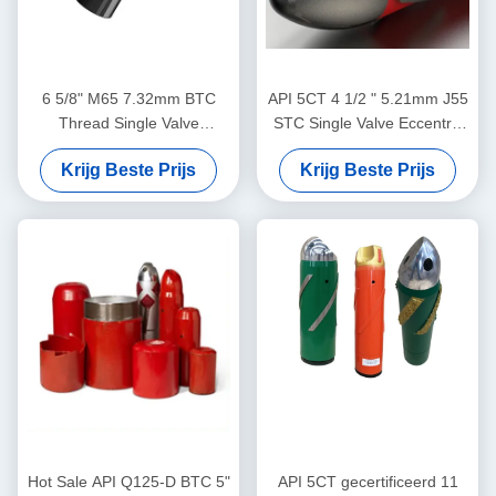
6 5/8" M65 7.32mm BTC
API 5CT 4 1/2 " 5.21mm J55
Thread Single Valve
STC Single Valve Eccentric
Eccentric Nose Float Shoe
Nose Aluminium Alloy Float
Krijg Beste Prijs
Krijg Beste Prijs
Dedicated voor olieveld
Shoe Ontworpen voor
cementing toepassingen
gebruik in de olie-industrie
Hot Sale API Q125-D BTC 5"
API 5CT gecertificeerd 11