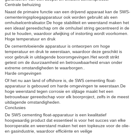
Centrale behuizing
Naast de primaire functie van een drijvend apparaat kan de SWS-
cementeringsploegapparatuur ook worden gebruikt als een
omhulselcentralisator.De hoge stabiliteit en weerstand maken het
een ideaal gereedschap om de omhulsel string gecentreerd in de
put te houden, waardoor afwijking of instorting wordt voorkomen.
Hoge temperatuur en druk
De cementvloeiende apparatuur is ontworpen om hoge
temperatuur en druk te weerstaan, waardoor deze geschikt is
voor gebruik in uitdagende booromgevingen.Het wordt strikt
getest om de duurzaamheid en betrouwbaarheid ervan onder
extreme omstandigheden te waarborgen..
Harde omgevingen
Of het nu aan land of offshore is, de SWS cementing float-
apparatuur is gebouwd om harde omgevingen te weerstaan.De
hoge weerstand tegen corrosie en slijtage maakt het een
betrouwbaar gereedschap voor elk boorproject, zelfs in de meest
uitdagende omstandigheden.
Conclusies
De SWS cementing float-apparatuur is een kwalitatief
hoogwaardig product dat essentieel is voor het succes van elke
booroperatie.en weerstand maken het een topkeuze voor de olie-
en gasindustrie, waardoor efficiënte en veilige