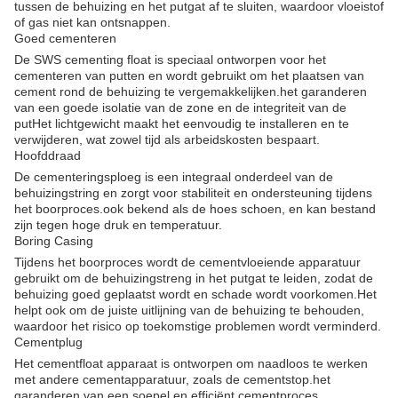
tussen de behuizing en het putgat af te sluiten, waardoor vloeistof
of gas niet kan ontsnappen.
Goed cementeren
De SWS cementing float is speciaal ontworpen voor het
cementeren van putten en wordt gebruikt om het plaatsen van
cement rond de behuizing te vergemakkelijken.het garanderen
van een goede isolatie van de zone en de integriteit van de
putHet lichtgewicht maakt het eenvoudig te installeren en te
verwijderen, wat zowel tijd als arbeidskosten bespaart.
Hoofddraad
De cementeringsploeg is een integraal onderdeel van de
behuizingstring en zorgt voor stabiliteit en ondersteuning tijdens
het boorproces.ook bekend als de hoes schoen, en kan bestand
zijn tegen hoge druk en temperatuur.
Boring Casing
Tijdens het boorproces wordt de cementvloeiende apparatuur
gebruikt om de behuizingstreng in het putgat te leiden, zodat de
behuizing goed geplaatst wordt en schade wordt voorkomen.Het
helpt ook om de juiste uitlijning van de behuizing te behouden,
waardoor het risico op toekomstige problemen wordt verminderd.
Cementplug
Het cementfloat apparaat is ontworpen om naadloos te werken
met andere cementapparatuur, zoals de cementstop.het
garanderen van een soepel en efficiënt cementproces.