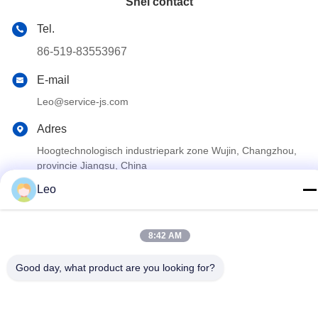
Snel contact
Tel.
86-519-83553967
E-mail
Leo@service-js.com
Adres
Hoogtechnologisch industriepark zone Wujin, Changzhou,
provincie Jiangsu, China
Leo
Privacybeleid
|
Sitemap
De Goede Kwaliteit van China Cementerend Vlottermateriaal
8:42 AM
Leverancier. Copyright © 2023-2026 Jiangsu Service Petroleum
Good day, what product are you looking for?
Technology Co., Ltd . Alle rechten voorbehoudena.