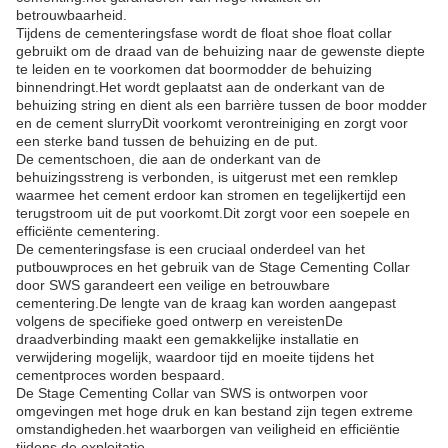
betrouwbaarheid.
Tijdens de cementeringsfase wordt de float shoe float collar
gebruikt om de draad van de behuizing naar de gewenste diepte
te leiden en te voorkomen dat boormodder de behuizing
binnendringt.Het wordt geplaatst aan de onderkant van de
behuizing string en dient als een barrière tussen de boor modder
en de cement slurryDit voorkomt verontreiniging en zorgt voor
een sterke band tussen de behuizing en de put.
De cementschoen, die aan de onderkant van de
behuizingsstreng is verbonden, is uitgerust met een remklep
waarmee het cement erdoor kan stromen en tegelijkertijd een
terugstroom uit de put voorkomt.Dit zorgt voor een soepele en
efficiënte cementering.
De cementeringsfase is een cruciaal onderdeel van het
putbouwproces en het gebruik van de Stage Cementing Collar
door SWS garandeert een veilige en betrouwbare
cementering.De lengte van de kraag kan worden aangepast
volgens de specifieke goed ontwerp en vereistenDe
draadverbinding maakt een gemakkelijke installatie en
verwijdering mogelijk, waardoor tijd en moeite tijdens het
cementproces worden bespaard.
De Stage Cementing Collar van SWS is ontworpen voor
omgevingen met hoge druk en kan bestand zijn tegen extreme
omstandigheden.het waarborgen van veiligheid en efficiëntie
tijdens de exploitatie.