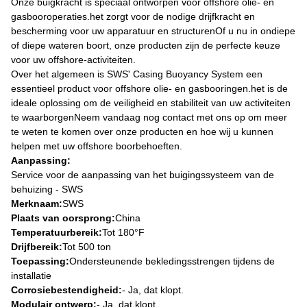
Onze buigkracht is speciaal ontworpen voor offshore olie- en
gasbooroperaties.het zorgt voor de nodige drijfkracht en
bescherming voor uw apparatuur en structurenOf u nu in ondiepe
of diepe wateren boort, onze producten zijn de perfecte keuze
voor uw offshore-activiteiten.
Over het algemeen is SWS' Casing Buoyancy System een
essentieel product voor offshore olie- en gasbooringen.het is de
ideale oplossing om de veiligheid en stabiliteit van uw activiteiten
te waarborgenNeem vandaag nog contact met ons op om meer
te weten te komen over onze producten en hoe wij u kunnen
helpen met uw offshore boorbehoeften.
Aanpassing:
Service voor de aanpassing van het buigingssysteem van de
behuizing - SWS
Merknaam:
SWS
Plaats van oorsprong:
China
Temperatuurbereik:
Tot 180°F
Drijfbereik:
Tot 500 ton
Toepassing:
Ondersteunende bekledingsstrengen tijdens de
installatie
Corrosiebestendigheid:
- Ja, dat klopt.
Modulair ontwerp:
- Ja, dat klopt.