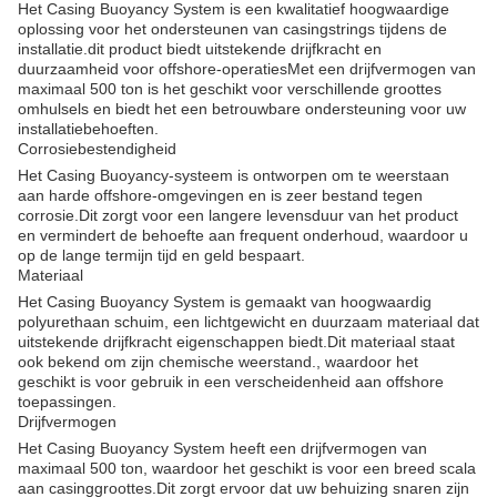
Het Casing Buoyancy System is een kwalitatief hoogwaardige
oplossing voor het ondersteunen van casingstrings tijdens de
installatie.dit product biedt uitstekende drijfkracht en
duurzaamheid voor offshore-operatiesMet een drijfvermogen van
maximaal 500 ton is het geschikt voor verschillende groottes
omhulsels en biedt het een betrouwbare ondersteuning voor uw
installatiebehoeften.
Corrosiebestendigheid
Het Casing Buoyancy-systeem is ontworpen om te weerstaan
aan harde offshore-omgevingen en is zeer bestand tegen
corrosie.Dit zorgt voor een langere levensduur van het product
en vermindert de behoefte aan frequent onderhoud, waardoor u
op de lange termijn tijd en geld bespaart.
Materiaal
Het Casing Buoyancy System is gemaakt van hoogwaardig
polyurethaan schuim, een lichtgewicht en duurzaam materiaal dat
uitstekende drijfkracht eigenschappen biedt.Dit materiaal staat
ook bekend om zijn chemische weerstand., waardoor het
geschikt is voor gebruik in een verscheidenheid aan offshore
toepassingen.
Drijfvermogen
Het Casing Buoyancy System heeft een drijfvermogen van
maximaal 500 ton, waardoor het geschikt is voor een breed scala
aan casinggroottes.Dit zorgt ervoor dat uw behuizing snaren zijn