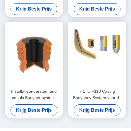
de behuizing dat de
buigingssysteem voor hoge
Krijg Beste Prijs
Krijg Beste Prijs
strengen van de behuizing
normen
ondersteunt en corrosie
weerstaat
Installatieondersteunend
7 LTC P110 Casing
omhuls Buoyant-systeem
Buoyancy System voor de
Aanpasbaar en efficiënt
olie- en gasindustrie
Krijg Beste Prijs
Krijg Beste Prijs
vervaardigd