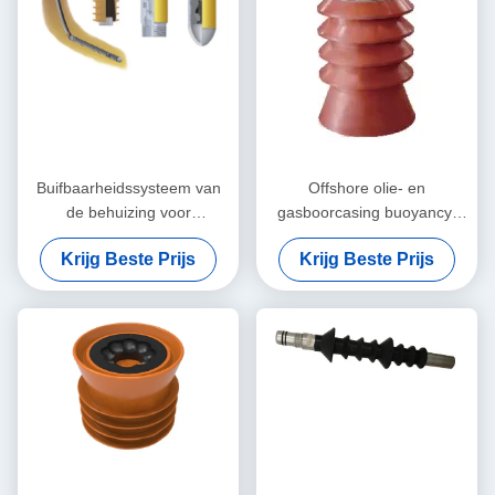
Buifbaarheidssysteem van
Offshore olie- en
de behuizing voor
gasboorcasing buoyancy-
diepwateractiviteiten
systeem met ja modulair
Krijg Beste Prijs
Krijg Beste Prijs
ontwerp