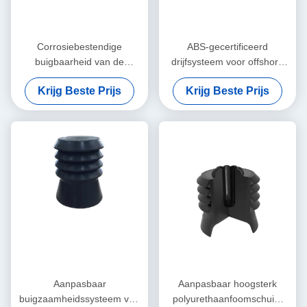
Corrosiebestendige
ABS-gecertificeerd
buigbaarheid van de
drijfsysteem voor offshore
behuizing voor maritieme
olie- en gasboren
Krijg Beste Prijs
Krijg Beste Prijs
toepassingen
Aanpasbaar
Aanpasbaar
Aanpasbaar hoogsterk
buigzaamheidssysteem van
polyurethaanfoomschuim