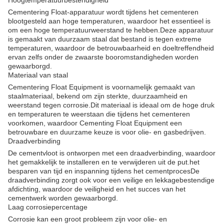
Hoogtemperatuurbestendigheid
Cementering Float-apparatuur wordt tijdens het cementeren
blootgesteld aan hoge temperaturen, waardoor het essentieel is
om een hoge temperatuurweerstand te hebben.Deze apparatuur
is gemaakt van duurzaam staal dat bestand is tegen extreme
temperaturen, waardoor de betrouwbaarheid en doeltreffendheid
ervan zelfs onder de zwaarste booromstandigheden worden
gewaarborgd.
Materiaal van staal
Cementering Float Equipment is voornamelijk gemaakt van
staalmateriaal, bekend om zijn sterkte, duurzaamheid en
weerstand tegen corrosie.Dit materiaal is ideaal om de hoge druk
en temperaturen te weerstaan die tijdens het cementeren
voorkomen, waardoor Cementing Float Equipment een
betrouwbare en duurzame keuze is voor olie- en gasbedrijven.
Draadverbinding
De cementvloot is ontworpen met een draadverbinding, waardoor
het gemakkelijk te installeren en te verwijderen uit de put.het
besparen van tijd en inspanning tijdens het cementprocesDe
draadverbinding zorgt ook voor een veilige en lekkagebestendige
afdichting, waardoor de veiligheid en het succes van het
cementwerk worden gewaarborgd.
Laag corrosiepercentage
Corrosie kan een groot probleem zijn voor olie- en