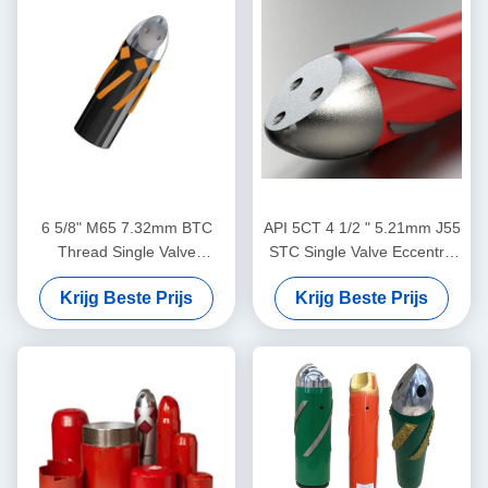
6 5/8" M65 7.32mm BTC
API 5CT 4 1/2 " 5.21mm J55
Thread Single Valve
STC Single Valve Eccentric
Eccentric Nose Float Shoe
Nose Aluminium Alloy Float
Krijg Beste Prijs
Krijg Beste Prijs
Dedicated voor olieveld
Shoe Ontworpen voor
cementing toepassingen
gebruik in de olie-industrie