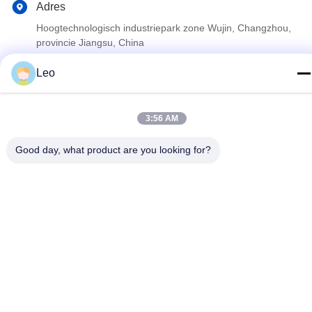
Adres
Hoogtechnologisch industriepark zone Wujin, Changzhou,
provincie Jiangsu, China
Leo
Privacybeleid
|
Sitemap
De Goede Kwaliteit van China Cementerend Vlottermateriaal
3:56 AM
Leverancier. Copyright © 2023-2026 Jiangsu Service Petroleum
Technology Co., Ltd . Alle rechten voorbehoudena.
Good day, what product are you looking for?