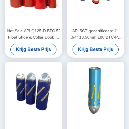
Hot Sale API Q125-D BTC 5"
API 5CT gecertificeerd 11
Float Shoe & Collar Double-
3/4" 13,56mm L80 BTC-PE
Valve voor olie en gas goed
Single Valve Eccentric Nose
Krijg Beste Prijs
Krijg Beste Prijs
cementeren
Aluminium Alloy Float Shoe
voor de olie- en gasindustrie