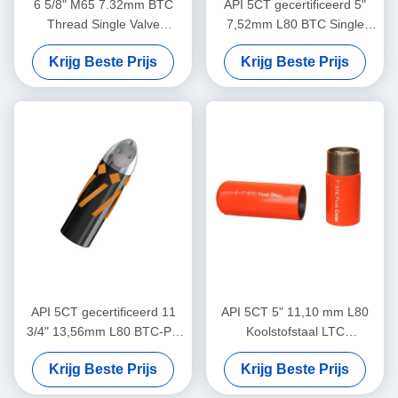
6 5/8" M65 7.32mm BTC
API 5CT gecertificeerd 5"
Thread Single Valve
7,52mm L80 BTC Single
Eccentric Nose Float Shoe
Valve Self-Latch Aluminium
Krijg Beste Prijs
Krijg Beste Prijs
Dedicated voor olieveld
Alloy Float Shoe voor de
cementing toepassingen
olie- en gasindustrie
API 5CT gecertificeerd 11
API 5CT 5" 11,10 mm L80
3/4" 13,56mm L80 BTC-PE
Koolstofstaal LTC
Single Valve Eccentric Nose
schroefdraad gesp
Krijg Beste Prijs
Krijg Beste Prijs
Aluminium Alloy Float Shoe
dubbelkleps automatische
voor de olie- en gasindustrie
vul drijverkraag hogedruk