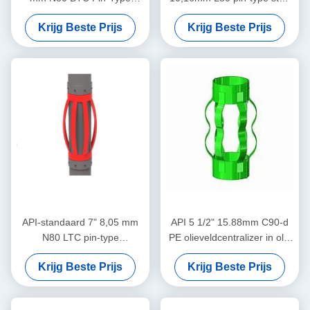
Centralizer voor het
kraag ontworpen voor het
Krijg Beste Prijs
Krijg Beste Prijs
Beperken van de
beperken van de behuizing
Verplaatsing van Casing
centralizator verplaatsing in
Centralizers in Olie & Gas
olie & gas operaties
Operaties
API-standaard 7" 8,05 mm
API 5 1/2" 15.88mm C90-d
N80 LTC pin-type
PE olieveldcentralizer in olie
centralisator voor het
en gas
Krijg Beste Prijs
Krijg Beste Prijs
beperken van de
verplaatsing van de casing-
centralisator in olie- en