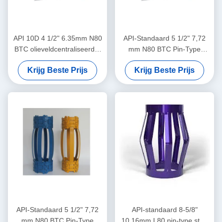
API 10D 4 1/2" 6.35mm N80
API-Standaard 5 1/2" 7,72
BTC olieveldcentraliseerder
mm N80 BTC Pin-Type
in olie- en gasbedrijven
Centralizer voor het
Krijg Beste Prijs
Krijg Beste Prijs
Beperken van de
Verplaatsing van Casing
Centralizers in Olie & Gas
Operaties
API-Standaard 5 1/2" 7,72
API-standaard 8-5/8"
mm N80 BTC Pin-Type
10,16mm L80 pin-type stop