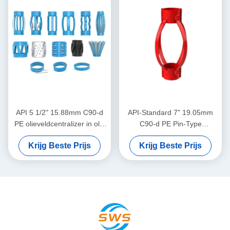
gasbedrijven
API 5 1/2" 15.88mm C90-d
API-Standard 7" 19.05mm
PE olieveldcentralizer in olie
C90-d PE Pin-Type
en gas
Centralizer voor het
Krijg Beste Prijs
Krijg Beste Prijs
Beperken van Casing
Centralizer Verplaatsing in
Olie & Gas Operaties