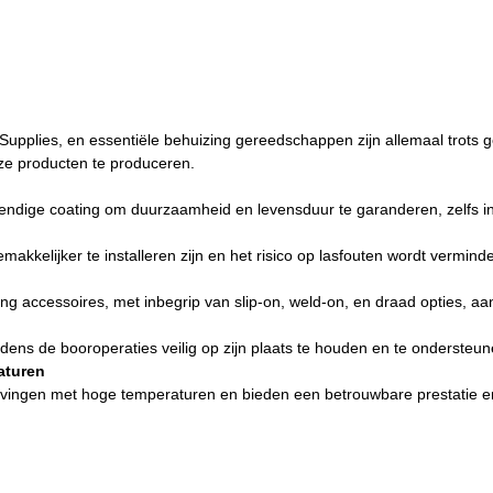
upplies, en essentiële behuizing gereedschappen zijn allemaal trots 
e producten te produceren.
tendige coating om duurzaamheid en levensduur te garanderen, zelfs 
kkelijker te installeren zijn en het risico op lasfouten wordt vermind
g accessoires, met inbegrip van slip-on, weld-on, en draad opties, aa
dens de booroperaties veilig op zijn plaats te houden en te ondersteun
aturen
gevingen met hoge temperaturen en bieden een betrouwbare prestatie 