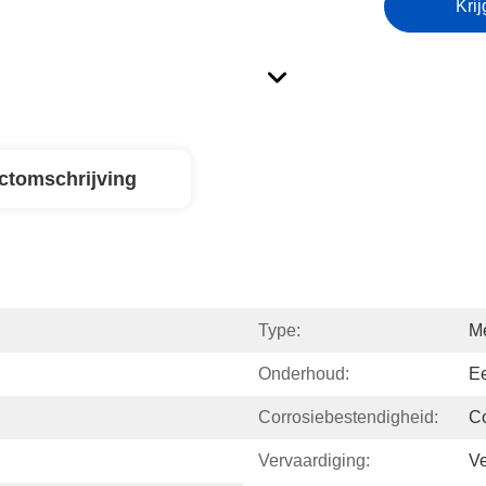
Krij
ctomschrijving
Type:
Me
Onderhoud:
E
Corrosiebestendigheid:
Co
Vervaardiging:
Ve