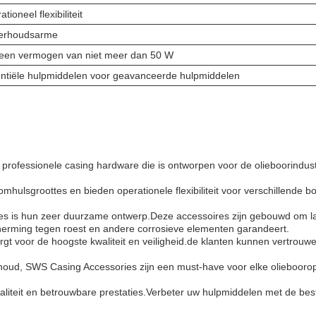
tioneel flexibiliteit
erhoudsarme
een vermogen van niet meer dan 50 W
ntiële hulpmiddelen voor geavanceerde hulpmiddelen
 professionele casing hardware die is ontworpen voor de olieboorindu
hulsgroottes en bieden operationele flexibiliteit voor verschillende 
es is hun zeer duurzame ontwerp.Deze accessoires zijn gebouwd om lan
cherming tegen roest en andere corrosieve elementen garandeert.
 voor de hoogste kwaliteit en veiligheid.de klanten kunnen vertrouwe
houd, SWS Casing Accessories zijn een must-have voor elke oliebooro
waliteit en betrouwbare prestaties.Verbeter uw hulpmiddelen met de best