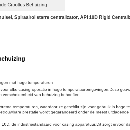
nde Groottes Behuizing
hulsel
, 
Spiraalrol starre centralizator
, 
API 10D Rigid Centrali
 behuizing
ingen met hoge temperaturen
ijn voor elke casing-operatie in hoge temperatuuromgevingen.Deze gea
een verscheidenheid van behuizing behoeften.
treme temperaturen, waardoor ze geschikt zijn voor gebruik in hoge 
etrouwbare prestatie wordt gegarandeerd onder de meest uitdagende
0D, de industriestandaard voor casing apparatuur.Dit zorgt ervoor dat