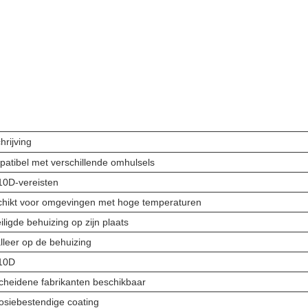
hrijving
atibel met verschillende omhulsels
10D-vereisten
hikt voor omgevingen met hoge temperaturen
iligde behuizing op zijn plaats
alleer op de behuizing
10D
cheidene fabrikanten beschikbaar
osiebestendige coating