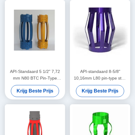
Centralizers in Olie & Gas
Operaties
API-Standaard 5 1/2" 7,72
API-standaard 8-5/8"
mm N80 BTC Pin-Type
10,16mm L80 pin-type stop
Centralizer voor het
kraag ontworpen voor het
Krijg Beste Prijs
Krijg Beste Prijs
Beperken van de
beperken van de behuizing
Verplaatsing van Casing
centralizator verplaatsing in
Centralizers in Olie & Gas
olie & gas operaties
Operaties