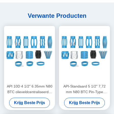
Verwante Producten
API 10D 4 1/2" 6.35mm N80
API-Standaard 5 1/2" 7,72
BTC olieveldcentraliseerder
mm N80 BTC Pin-Type
in olie- en gasbedrijven
Centralizer voor het
Krijg Beste Prijs
Krijg Beste Prijs
Beperken van de
Verplaatsing van Casing