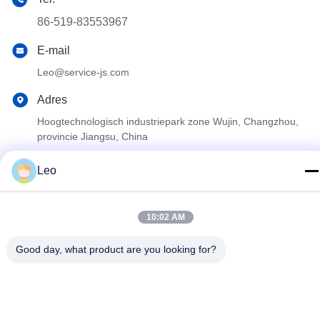
86-519-83553967
E-mail
Leo@service-js.com
Adres
Hoogtechnologisch industriepark zone Wujin, Changzhou,
provincie Jiangsu, China
Leo
Privacybeleid
|
Sitemap
De Goede Kwaliteit van China Cementerend Vlottermateriaal
10:02 AM
Leverancier. Copyright © 2023-2026 Jiangsu Service Petroleum
Technology Co., Ltd . Alle rechten voorbehoudena.
Good day, what product are you looking for?