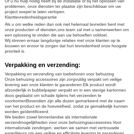
Of u nu hulp nodig heeft bij de installatie of bij het oplossen van
problemen, onze diensten ter plaatse zijn beschikbaar om uw
project soepel te laten verlopen.
Klanttevredenheidsgarantie
Als u om welke reden dan ook niet helemaal tevreden bent met
onze producten of diensten,ons team zal met u samenwerken om
een oplossing te vinden die aan uw behoeften voldoet.
Wij streven ernaar langdurige relaties met onze klanten op te
bouwen en ervoor te zorgen dat hun tevredenheid onze hoogste
prioriteit is.
Verpakking en verzending:
Verpakking en verzending van toebehoren voor behuizing
Onze behuizing accessoires zijn zorgvuldig verpakt om veilige
levering aan onze klanten te garanderen.Elk product wordt
afzonderlijk in bubbelpapier verpakt en in een stevige kartonnen
doos geplaatst om schade tijdens het verzenden te
voorkomenBovendien zijn alle dozen gemarkeerd met de naam
van het product en de hoeveelheid, zodat ze gemakkelijk kunnen
worden geïdentificeerd.
We bieden zowel binnenlandse als internationale
verzendmogelijkheden voor onze behuizingsaccessoires.Voor
internationale zendingen, werken we samen met vertrouwde
expediteurs om een veilige en efficiënte levering te garanderen.