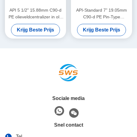
API 5 1/2" 15.88mm C90-d
API-Standard 7" 19.05mm
PE olieveldcentralizer in olie
C90-d PE Pin-Type
en gas
Centralizer voor het
Krijg Beste Prijs
Krijg Beste Prijs
Beperken van Casing
Centralizer Verplaatsing in
Olie & Gas Operaties
Sociale media
Snel contact
Tel.