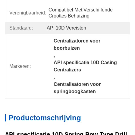
Compatibel Met Verschillende 
Verenigbaarheid:
Groottes Behuizing
Standaard:
API 10D Vereisten
Centralizatoren voor 
boorbuizen
, 
API-specificatie 10D Casing 
Markeren:
Centralizers
, 
Centralisatoren voor 
springboogkasten
Productomschrijving
API-specificatie 10D Spring Bow Type Drill