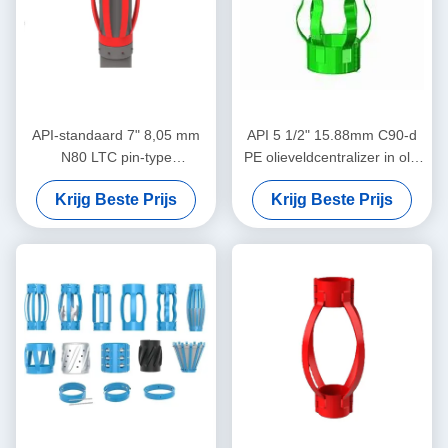
API-standaard 7" 8,05 mm
API 5 1/2" 15.88mm C90-d
N80 LTC pin-type
PE olieveldcentralizer in olie
centralisator voor het
en gas
Krijg Beste Prijs
Krijg Beste Prijs
beperken van de
verplaatsing van de casing-
centralisator in olie- en
gasbedrijven