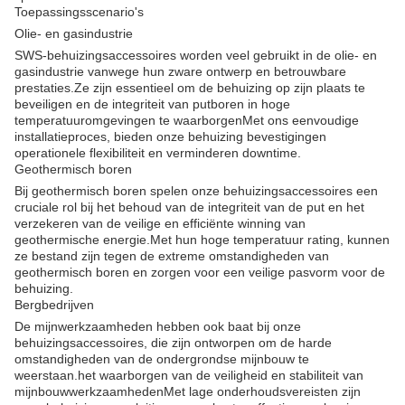
Toepassingsscenario's
Olie- en gasindustrie
SWS-behuizingsaccessoires worden veel gebruikt in de olie- en
gasindustrie vanwege hun zware ontwerp en betrouwbare
prestaties.Ze zijn essentieel om de behuizing op zijn plaats te
beveiligen en de integriteit van putboren in hoge
temperatuuromgevingen te waarborgenMet ons eenvoudige
installatieproces, bieden onze behuizing bevestigingen
operationele flexibiliteit en verminderen downtime.
Geothermisch boren
Bij geothermisch boren spelen onze behuizingsaccessoires een
cruciale rol bij het behoud van de integriteit van de put en het
verzekeren van de veilige en efficiënte winning van
geothermische energie.Met hun hoge temperatuur rating, kunnen
ze bestand zijn tegen de extreme omstandigheden van
geothermisch boren en zorgen voor een veilige pasvorm voor de
behuizing.
Bergbedrijven
De mijnwerkzaamheden hebben ook baat bij onze
behuizingsaccessoires, die zijn ontworpen om de harde
omstandigheden van de ondergrondse mijnbouw te
weerstaan.het waarborgen van de veiligheid en stabiliteit van
mijnbouwwerkzaamhedenMet lage onderhoudsvereisten zijn