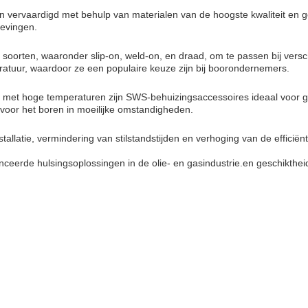
vervaardigd met behulp van materialen van de hoogste kwaliteit en g
evingen.
orten, waaronder slip-on, weld-on, en draad, om te passen bij verschi
ratuur, waardoor ze een populaire keuze zijn bij boorondernemers.
 met hoge temperaturen zijn SWS-behuizingsaccessoires ideaal voor g
voor het boren in moeilijke omstandigheden.
tallatie, vermindering van stilstandstijden en verhoging van de effic
nceerde hulsingsoplossingen in de olie- en gasindustrie.en geschikthe