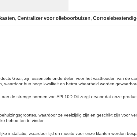
skasten
, 
Centralizer voor olieboorbuizen
, 
Corrosiebestendige
ducts Gear, zijn essentiële onderdelen voor het vasthouden van de cas
en, waardoor hun hoge kwaliteit en betrouwbaarheid worden gewaarbor
an de strenge normen van API 10D.Dit zorgt ervoor dat onze producten
ehuizingsgroottes, waardoor ze veelzijdig zijn en geschikt zijn voor ve
eke behoeften te vinden.
ke installatie, waardoor tijd en moeite voor onze klanten worden besp