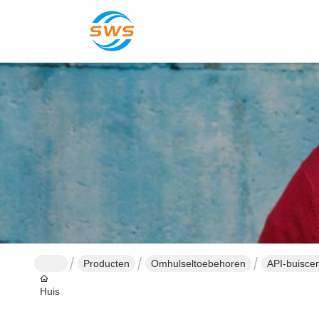
Producten
Omhulseltoebehoren
API-buiscen
Huis