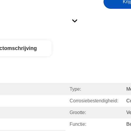
Krij
ctomschrijving
Type:
Me
Corrosiebestendigheid:
Co
Grootte:
Ve
Functie:
Be