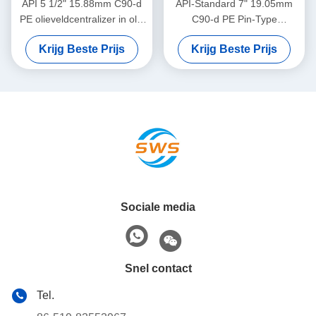
API 5 1/2" 15.88mm C90-d
API-Standard 7" 19.05mm
PE olieveldcentralizer in olie
C90-d PE Pin-Type
en gas
Centralizer voor het
Krijg Beste Prijs
Krijg Beste Prijs
Beperken van Casing
Centralizer Verplaatsing in
Olie & Gas Operaties
Sociale media
Snel contact
Tel.