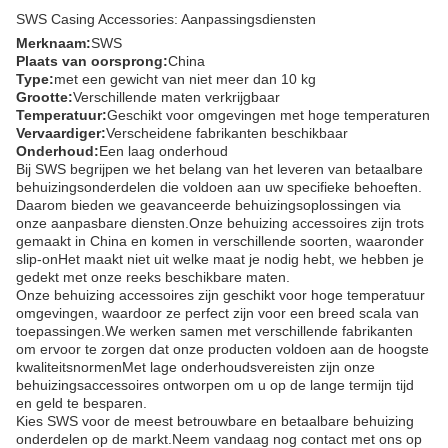
SWS Casing Accessories: Aanpassingsdiensten
Merknaam:
SWS
Plaats van oorsprong:
China
Type:
met een gewicht van niet meer dan 10 kg
Grootte:
Verschillende maten verkrijgbaar
Temperatuur:
Geschikt voor omgevingen met hoge temperaturen
Vervaardiger:
Verscheidene fabrikanten beschikbaar
Onderhoud:
Een laag onderhoud
Bij SWS begrijpen we het belang van het leveren van betaalbare
behuizingsonderdelen die voldoen aan uw specifieke behoeften.
Daarom bieden we geavanceerde behuizingsoplossingen via
onze aanpasbare diensten.Onze behuizing accessoires zijn trots
gemaakt in China en komen in verschillende soorten, waaronder
slip-onHet maakt niet uit welke maat je nodig hebt, we hebben je
gedekt met onze reeks beschikbare maten.
Onze behuizing accessoires zijn geschikt voor hoge temperatuur
omgevingen, waardoor ze perfect zijn voor een breed scala van
toepassingen.We werken samen met verschillende fabrikanten
om ervoor te zorgen dat onze producten voldoen aan de hoogste
kwaliteitsnormenMet lage onderhoudsvereisten zijn onze
behuizingsaccessoires ontworpen om u op de lange termijn tijd
en geld te besparen.
Kies SWS voor de meest betrouwbare en betaalbare behuizing
onderdelen op de markt.Neem vandaag nog contact met ons op