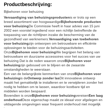
Productbeschrijving:
Bijbehoren voor behuizing
Vervaardiging van behuizingsproducten
is er trots op een
breed assortiment van hoogwaardige
Bijbehorende producten
voor behuizing
De Commissie heeft in haar advies van 15 juni
2002 een voorstel ingediend voor een richtlijn betreffende de
toepassing van de richtlijnen inzake de bescherming van de
gezondheid van werknemers.
Vervaardiging van toebehoren
voor behuizing
zijn ontworpen om betrouwbare en efficiënte
oplossingen te bieden voor de behuizingsactiviteiten.
Onze
Bijbehoren voor behuizing
We begrijpen het belang van
betrouwbare en duurzame accessoires voor het succes van uw
behuizing.Dat is de reden waarom onze
Bijbehoren voor
behuizing
zijn gebouwd om te blijven en de zwaarste
omstandigheden te weerstaan.
Een van de belangrijkste kenmerken van onze
Bijbehoren voor
behuizing
is de
Ontwerp zonder las
Dit innovatieve ontwerp
maakt het gemakkelijk te installeren en te verwijderen zonder het
nodig te hebben om te lassen, waardoor kostbare tijd en
middelen worden bespaard.
Bovendien is onze
Bijbehoren voor behuizing
vereisen
Een laag
onderhoud
Deze eigenschap maakt ze ideaal voor afgelegen en
uitdagende omgevingen waar frequent onderhoud niet mogelijk