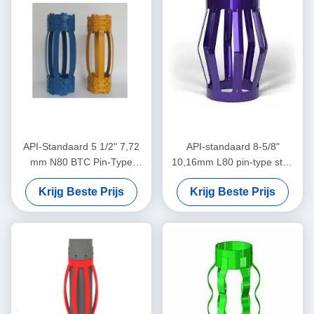
API-Standaard 5 1/2" 7,72
API-standaard 8-5/8"
mm N80 BTC Pin-Type
10,16mm L80 pin-type stop
Centralizer voor het
kraag ontworpen voor het
Krijg Beste Prijs
Krijg Beste Prijs
Beperken van de
beperken van de behuizing
Verplaatsing van Casing
centralizator verplaatsing in
Centralizers in Olie & Gas
olie & gas operaties
Operaties