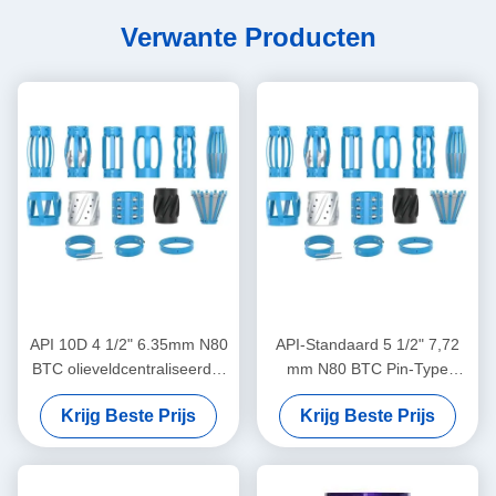
Verwante Producten
API 10D 4 1/2" 6.35mm N80
API-Standaard 5 1/2" 7,72
BTC olieveldcentraliseerder
mm N80 BTC Pin-Type
in olie- en gasbedrijven
Centralizer voor het
Krijg Beste Prijs
Krijg Beste Prijs
Beperken van de
Verplaatsing van Casing
Centralizers in Olie & Gas
Operaties