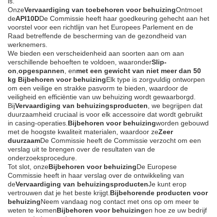
is.
Onze
Vervaardiging van toebehoren voor behuizing
Ontmoet
de
API10D
De Commissie heeft haar goedkeuring gehecht aan het
voorstel voor een richtlijn van het Europees Parlement en de
Raad betreffende de bescherming van de gezondheid van
werknemers.
We bieden een verscheidenheid aan soorten aan om aan
verschillende behoeften te voldoen, waaronder
Slip-
on
,
opgespannen
, en
met een gewicht van niet meer dan 50
kg
Bijbehoren voor behuizing
Elk type is zorgvuldig ontworpen
om een veilige en strakke pasvorm te bieden, waardoor de
veiligheid en efficiëntie van uw behuizing wordt gewaarborgd.
Bij
Vervaardiging van behuizingsproducten
, we begrijpen dat
duurzaamheid cruciaal is voor elk accessoire dat wordt gebruikt
in casing-operaties.
Bijbehoren voor behuizing
worden gebouwd
met de hoogste kwaliteit materialen, waardoor ze
Zeer
duurzaam
De Commissie heeft de Commissie verzocht om een
verslag uit te brengen over de resultaten van de
onderzoeksprocedure.
Tot slot, onze
Bijbehoren voor behuizing
De Europese
Commissie heeft in haar verslag over de ontwikkeling van
de
Vervaardiging van behuizingsproducten
Je kunt erop
vertrouwen dat je het beste krijgt.
Bijbehorende producten voor
behuizing
Neem vandaag nog contact met ons op om meer te
weten te komen
Bijbehoren voor behuizing
en hoe ze uw bedrijf