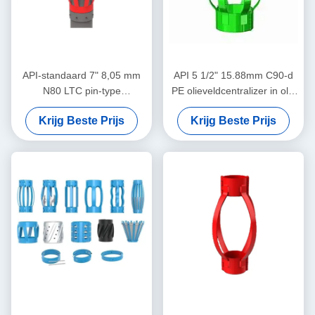
API-standaard 7" 8,05 mm
API 5 1/2" 15.88mm C90-d
N80 LTC pin-type
PE olieveldcentralizer in olie
centralisator voor het
en gas
Krijg Beste Prijs
Krijg Beste Prijs
beperken van de
verplaatsing van de casing-
centralisator in olie- en
gasbedrijven