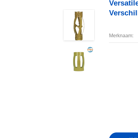
Versati
Verschi
Merknaam: