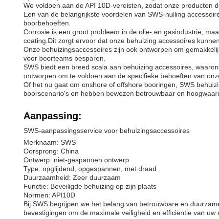
We voldoen aan de API 10D-vereisten, zodat onze producten 
Een van de belangrijkste voordelen van SWS-hulling accessoires
boorbehoeften.
Corrosie is een groot probleem in de olie- en gasindustrie, m
coating.Dit zorgt ervoor dat onze behuizing accessoires kunn
Onze behuizingsaccessoires zijn ook ontworpen om gemakkelijk o
voor boorteams besparen.
SWS biedt een breed scala aan behuizing accessoires, waarond
ontworpen om te voldoen aan de specifieke behoeften van onze
Of het nu gaat om onshore of offshore booringen, SWS behuizin
boorscenario's en hebben bewezen betrouwbaar en hoogwaardig
Aanpassing:
SWS-aanpassingsservice voor behuizingsaccessoires
Merknaam: SWS
Oorsprong: China
Ontwerp: niet-gespannen ontwerp
Type: opglijdend, opgespannen, met draad
Duurzaamheid: Zeer duurzaam
Functie: Beveiligde behuizing op zijn plaats
Normen: API10D
Bij SWS begrijpen we het belang van betrouwbare en duurzam
bevestigingen om de maximale veiligheid en efficiëntie van u