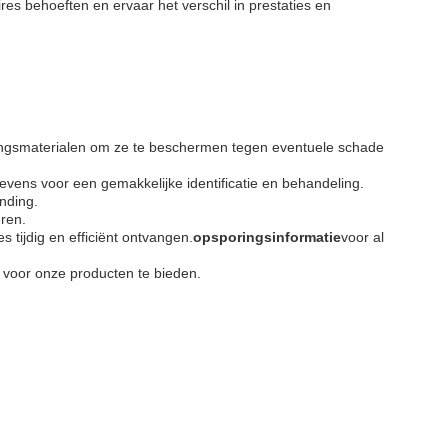
s behoeften en ervaar het verschil in prestaties en
ngsmaterialen om ze te beschermen tegen eventuele schade
vens voor een gemakkelijke identificatie en behandeling.
nding.
eren.
 tijdig en efficiënt ontvangen.
opsporingsinformatie
voor al
 voor onze producten te bieden.