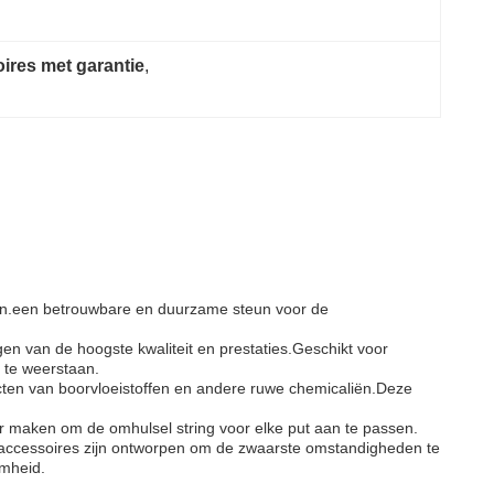
res met garantie
, 
an.een betrouwbare en duurzame steun voor de
 van de hoogste kwaliteit en prestaties.Geschikt voor
 te weerstaan.
cten van boorvloeistoffen en andere ruwe chemicaliën.Deze
er maken om de omhulsel string voor elke put aan te passen.
 accessoires zijn ontworpen om de zwaarste omstandigheden te
amheid.