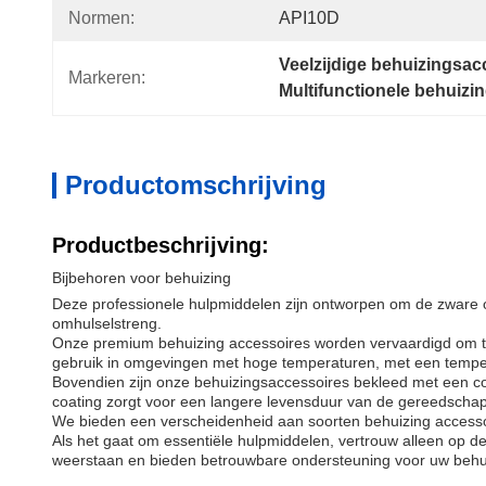
Normen:
API10D
Veelzijdige behuizingsa
Markeren:
Multifunctionele behuizi
Productomschrijving
Productbeschrijving:
Bijbehoren voor behuizing
Deze professionele hulpmiddelen zijn ontworpen om de zware
omhulselstreng.
Onze premium behuizing accessoires worden vervaardigd om te 
gebruik in omgevingen met hoge temperaturen, met een tempera
Bovendien zijn onze behuizingsaccessoires bekleed met een co
coating zorgt voor een langere levensduur van de gereedschap
We bieden een verscheidenheid aan soorten behuizing accessoir
Als het gaat om essentiële hulpmiddelen, vertrouw alleen op
weerstaan en bieden betrouwbare ondersteuning voor uw behui