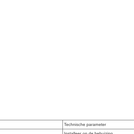
Technische parameter
Installeer op de behuizing