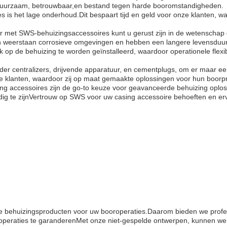
duurzaam, betrouwbaar,en bestand tegen harde booromstandigheden.
 is het lage onderhoud.Dit bespaart tijd en geld voor onze klanten, wa
aar met SWS-behuizingsaccessoires kunt u gerust zijn in de wetenschap
en weerstaan corrosieve omgevingen en hebben een langere levensduur
p de behuizing te worden geïnstalleerd, waardoor operationele flexibi
er centralizers, drijvende apparatuur, en cementplugs, om er maar ee
 klanten, waardoor zij op maat gemaakte oplossingen voor hun boorpro
g accessoires zijn de go-to keuze voor geavanceerde behuizing oploss
 te zijnVertrouw op SWS voor uw casing accessoire behoeften en ervaa
e behuizingsproducten voor uw booroperaties.Daarom bieden we profe
w operaties te garanderenMet onze niet-gespelde ontwerpen, kunnen we