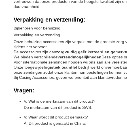
vertrouwen dat onze producten van de hoogste kwaliteit zijn e
duurzaamheid.
Verpakking en verzending:
Bijbehoren voor behuizing
Verpakking en verzending
Onze behuizing accessoires zijn verpakt met de grootste zorg v
tijdens het vervoer.
De accessoires zijn dan
zorgvuldig geëtiketteerd en gemerkt
We bieden verschillende
verzendmogelijkheden
Deze opties o
Voor internationale zendingen houden wij ons aan alle vereiste
Onze toegewijde
logistiek team
Het bedrijf werkt onvermoeibaa
onze zendingen zodat onze klanten hun bestellingen kunnen v
Bij Casing Accessories, geven we prioriteit aan klanttevreden
Vragen:
V: Wat is de merknaam van dit product?
De merknaam van dit product is SWS.
V: Waar wordt dit product gemaakt?
A: Dit product is gemaakt in China.