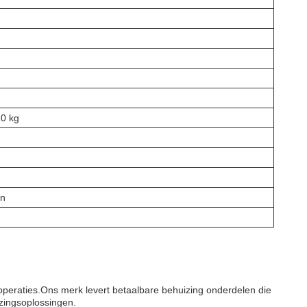
10 kg
en
 operaties.Ons merk levert betaalbare behuizing onderdelen die
zingsoplossingen.