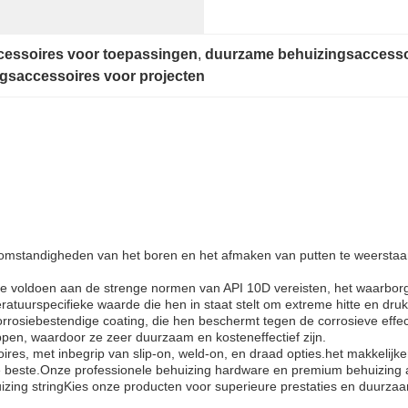
ccessoires voor toepassingen
, 
duurzame behuizingsaccessoi
ngsaccessoires voor projecten
 omstandigheden van het boren en het afmaken van putten te weersta
voldoen aan de strenge normen van API 10D vereisten, het waarborgen
tuurspecifieke waarde die hen in staat stelt om extreme hitte en druk
rrosiebestendige coating, die hen beschermt tegen de corrosieve effe
pen, waardoor ze zeer duurzaam en kosteneffectief zijn.
es, met inbegrip van slip-on, weld-on, en draad opties.het makkelijk
 de beste.Onze professionele behuizing hardware en premium behuizing
zing stringKies onze producten voor superieure prestaties en duurza