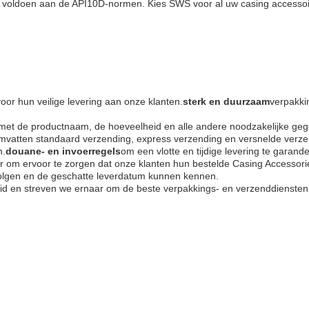
n voldoen aan de API10D-normen. Kies SWS voor al uw casing accessoire
oor hun veilige levering aan onze klanten.
sterk en duurzaam
verpakki
met de productnaam, de hoeveelheid en alle andere noodzakelijke gege
mvatten standaard verzending, express verzending en versnelde verze
n.
douane- en invoerregels
om een vlotte en tijdige levering te garand
r om ervoor te zorgen dat onze klanten hun bestelde Casing Accessories
olgen en de geschatte leverdatum kunnen kennen.
heid en streven we ernaar om de beste verpakkings- en verzenddiensten