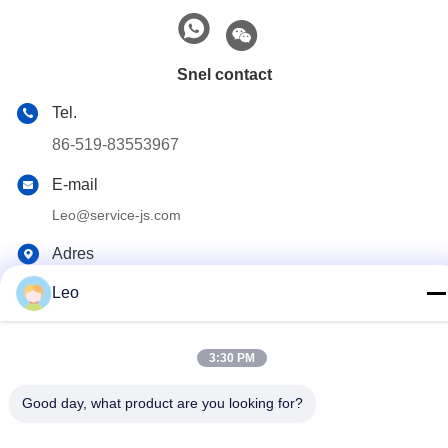
Snel contact
Tel.
86-519-83553967
E-mail
Leo@service-js.com
Adres
Hoogtechnologisch industriepark zone Wujin, Changzhou,
Leo
provincie Jiangsu, China
3:30 PM
Privacybeleid
|
Sitemap
Good day, what product are you looking for?
De Goede Kwaliteit van China Cementerend Vlottermateriaal
Leverancier. Copyright © 2023-2026 Jiangsu Service Petroleum