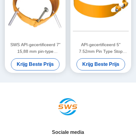
SWS API-gecertificeerd 7"
API-gecertificeerd 5"
15,88 mm pin-type
7.52mm Pin Type Stop
stopkraag 1 jaar garantie
Collar Best selling SWS High
Krijg Beste Prijs
Krijg Beste Prijs
voor
Carbon Steel Movement
centralisatietoepassingen
Limiter voor casing
voor olie- en gasbehuizingen
Centralizers
Sociale media