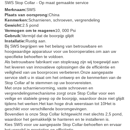
SWS Stop Collar - Op maat gemaakte service
Merknaam:
SWS
Plaats van oorsprong:
China
Kenmerken:
Scharnieren, schroeven, vergrendeling
Gewicht:
2.5 pond
Vermogen om te reageren
10, 000 Psi
Gebruik:
Vermijd dat de boorpijp glijdt
Installatie:
Rustig aan.
Bij SWS begrijpen we het belang van betrouwbare en
hoogwaardige apparatuur voor uw booroperaties.om aan uw
specifieke behoeften te voldoen.
Als betrouwbare fabrikant van stopkraag zijn wij toegewijd aan
het leveren van innovatieve oplossingen die de efficiëntie en
veiligheid van uw boorproces verbeteren.Onze aangepaste
service stelt u in staat om het ontwerp en de kenmerken van de
Stop Collar af te stemmen op uw boorvereisten.
Met onze scharniervorming, vaste schroeven en
vergrendelingsmechanisme zorgt onze Stop Collar voor een
veilige en stabiele greep op de boorpijp, waardoor deze niet glijdt
tijdens het werken.Het kan hoge druk weerstaan tot 10Het is
geschikt voor verschillende booromgevingen.
Bovendien is onze Stop Collar lichtgewicht met slechts 2,5 pond,
waardoor het gemakkelijk te hanteren en te installeren is.
Kies SWS voor uw aangepaste Stop Collar-behoeften en ervaar
het verschil in prestaties en efficiëntie.