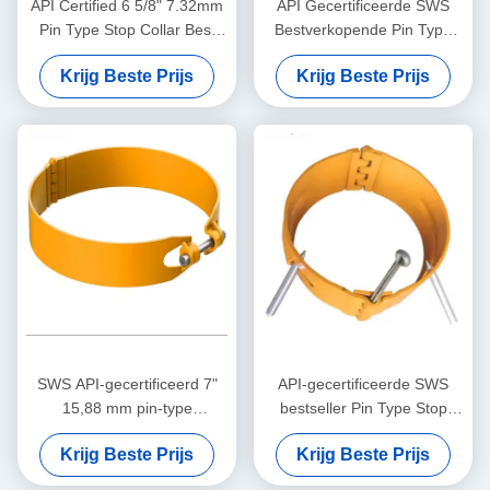
API Certified 6 5/8" 7.32mm
API Gecertificeerde SWS
Pin Type Stop Collar Best
Bestverkopende Pin Type
Selling SWS High Carbon
Stopkraag 5 1/2" 6.20mm 1
Krijg Beste Prijs
Krijg Beste Prijs
Steel Movement Limiter for
Jaar Garantie Olie & Gas
Casing Centralizers
Casing Centralizer Tool
SWS API-gecertificeerd 7"
API-gecertificeerde SWS
15,88 mm pin-type
bestseller Pin Type Stop
stopkraag 1 jaar garantie
Collar 7" 13.72mm1 jaar
Krijg Beste Prijs
Krijg Beste Prijs
voor
garantie Olie & Gas Casing
centralisatietoepassingen
Centralizer Tool