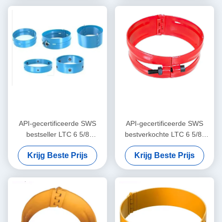
voor olie- en gasbehuizingen
API-gecertificeerde SWS
API-gecertificeerde SWS
bestseller LTC 6 5/8
bestverkochte LTC 6 5/8"
"8.94mm Pin Type Stop
10,59 mm pin-type
Krijg Beste Prijs
Krijg Beste Prijs
Collar Oil & Gas Casing
stopkraag
Centralizer Tool
Centralisatiegereedschap
voor olie- en gasbehuizingen