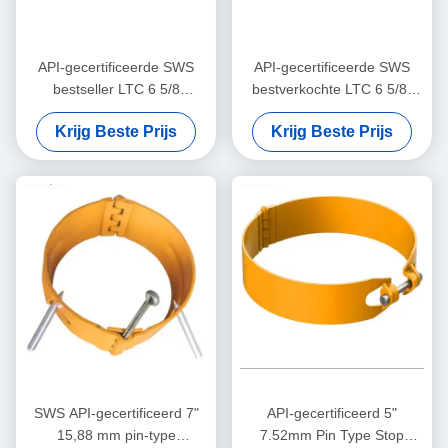
API-gecertificeerde SWS
API-gecertificeerde SWS
bestseller LTC 6 5/8
bestverkochte LTC 6 5/8"
"8.94mm Pin Type Stop
10,59 mm pin-type
Krijg Beste Prijs
Krijg Beste Prijs
Collar Oil & Gas Casing
stopkraag
Centralizer Tool
Centralisatiegereedschap
voor olie- en gasbehuizingen
SWS API-gecertificeerd 7"
API-gecertificeerd 5"
15,88 mm pin-type
7.52mm Pin Type Stop