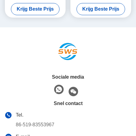
stopkraag 1 jaar garantie
Collar Best selling SWS High
Krijg Beste Prijs
Krijg Beste Prijs
voor
Carbon Steel Movement
centralisatietoepassingen
Limiter voor casing
voor olie- en gasbehuizingen
Centralizers
Sociale media
Snel contact
Tel.
86-519-83553967