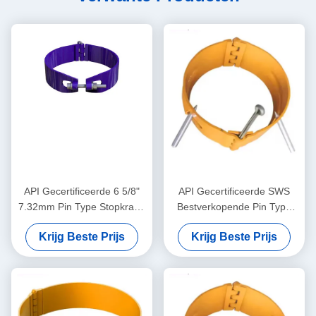
API Gecertificeerde 6 5/8"
API Gecertificeerde SWS
7.32mm Pin Type Stopkraag
Bestverkopende Pin Type
Best Verkochte SWS High
Stopkraag 5 1/2" 6.20mm 1
Krijg Beste Prijs
Krijg Beste Prijs
Carbon Steel
Jaar Garantie Olie & Gas
Bewegingsbegrenzer voor
Casing Centralizer Tool
Casing Centralizers