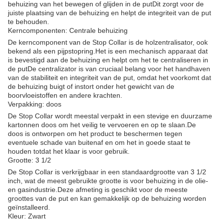
behuizing van het bewegen of glijden in de putDit zorgt voor de
juiste plaatsing van de behuizing en helpt de integriteit van de put
te behouden.
Kerncomponenten: Centrale behuizing
De kerncomponent van de Stop Collar is de holzentralisator, ook
bekend als een pijpstopring.Het is een mechanisch apparaat dat
is bevestigd aan de behuizing en helpt om het te centraliseren in
de putDe centralizator is van cruciaal belang voor het handhaven
van de stabiliteit en integriteit van de put, omdat het voorkomt dat
de behuizing buigt of instort onder het gewicht van de
boorvloeistoffen en andere krachten.
Verpakking: doos
De Stop Collar wordt meestal verpakt in een stevige en duurzame
kartonnen doos om het veilig te vervoeren en op te slaan.De
doos is ontworpen om het product te beschermen tegen
eventuele schade van buitenaf en om het in goede staat te
houden totdat het klaar is voor gebruik.
Grootte: 3 1/2
De Stop Collar is verkrijgbaar in een standaardgrootte van 3 1/2
inch, wat de meest gebruikte grootte is voor behuizing in de olie-
en gasindustrie.Deze afmeting is geschikt voor de meeste
groottes van de put en kan gemakkelijk op de behuizing worden
geïnstalleerd.
Kleur: Zwart