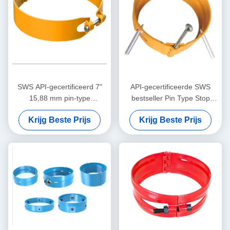
SWS API-gecertificeerd 7"
API-gecertificeerde SWS
15,88 mm pin-type
bestseller Pin Type Stop
stopkraag 1 jaar garantie
Collar 7" 13.72mm1 jaar
Krijg Beste Prijs
Krijg Beste Prijs
voor
garantie Olie & Gas Casing
centralisatietoepassingen
Centralizer Tool
voor olie- en gasbehuizingen