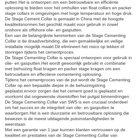
putten.Het is ontworpen om een betrouwbare en efficiënte
oplossing te bieden voor het omhullen van float collars en packer
stage collars in omgevingen met hoge temperatuur en hoge druk.
De Stage Cement Collar is gemaakt in China met de hoogste
kwaliteitsnormen.het geschikt maakt voor gebruik in zowel
onshore als offshore olie- en gasputten.
Een van de belangrijkste kenmerken van de Stage Cementing
Collar is de draadverbinding, die een gemakkelijke en veilige
installatie mogelijk maakt.Dit elimineert het risico op lekken of
storingen tijdens het cementproces.
De Stage Cementing Collar is speciaal ontworpen voor gebruik in
olie- en gasputten.Het wordt gewoonlijk gebruikt in combinatie
met behuizing float kragen en packer stage kragen om een
betrouwbare en effectieve cementering oplossing.
Tijdens het cementproces van de put wordt de Stage Cementing
Collar op een bepaalde diepte in de behuizingstring
geplaatst.ervoor zorgen dat het cement goed is geplaatst en
voorkomt dat ongewenste vloeistoffen het putgat binnendringen.
De Stage Cementing Collar van SWS is een cruciaal onderdeel
om het succes en de integriteit van olie- en gasputten te
waarborgen.Het is een duurzame en betrouwbare oplossing die
bewezen is de meest uitdagende putomstandigheden te
weerstaan.
Met een garantie van 1 jaar kunnen klanten vertrouwen op de
kwaliteit en prestaties van de Stage Cementing Collar van