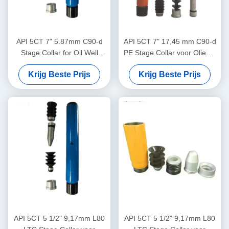
API 5CT 7" 5.87mm C90-d
API 5CT 7" 17,45 mm C90-d
Stage Collar for Oil Well
PE Stage Collar voor Olieput
Cementing
Cementeren
Krijg Beste Prijs
Krijg Beste Prijs
API 5CT 5 1/2" 9,17mm L80
API 5CT 5 1/2" 9,17mm L80