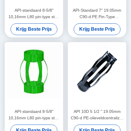
API-standaard 8-5/8"
API-Standard 7" 19.05mm
10,16mm L80 pin-type stop
C90-d PE Pin-Type
kraag ontworpen voor het
Centralizer voor het
Krijg Beste Prijs
Krijg Beste Prijs
beperken van de behuizing
Beperken van Casing
centralizator verplaatsing in
Centralizer Verplaatsing in
olie & gas operaties
Olie & Gas Operaties
API-standaard 8-5/8"
API 10D 5 1/2 " 19.05mm
10,16mm L80 pin-type stop
C90-d PE-olieveldcentralizer
kraag ontworpen voor het
in olie- en gasbedrijven
Krijg Beste Prijs
Krijg Beste Prijs
beperken van de behuizing