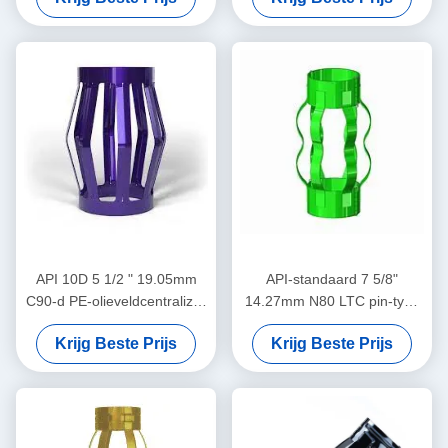
centralizator verplaatsing in
olie & gas operaties
API 10D 5 1/2 " 19.05mm
API-standaard 7 5/8"
C90-d PE-olieveldcentralizer
14.27mm N80 LTC pin-type
in olie- en gasbedrijven
centralisator voor het
Krijg Beste Prijs
Krijg Beste Prijs
beperken van de
verplaatsing van de
casingcentralizer in olie- en
gasbedrijven