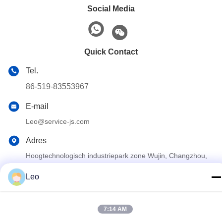
Social Media
Quick Contact
Tel.
86-519-83553967
E-mail
Leo@service-js.com
Adres
Hoogtechnologisch industriepark zone Wujin, Changzhou,
provincie Jiangsu, China
Leo
Privacybeleid
|
Sitemap
7:14 AM
De Goede Kwaliteit van China Cementerend Vlottermateriaal