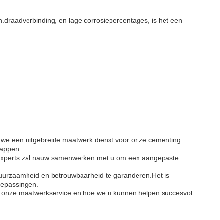
.draadverbinding, en lage corrosiepercentages, is het een
n we een uitgebreide maatwerk dienst voor onze cementing
happen.
n experts zal nauw samenwerken met u om een aangepaste
uurzaamheid en betrouwbaarheid te garanderen.Het is
oepassingen.
 onze maatwerkservice en hoe we u kunnen helpen succesvol