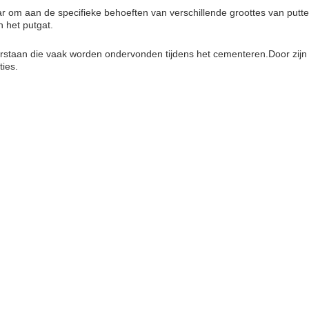
ar om aan de specifieke behoeften van verschillende groottes van put
 het putgat.
staan die vaak worden ondervonden tijdens het cementeren.Door zijn 
ies.