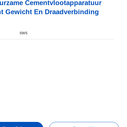
rzame Cementvlootapparatuur
ht Gewicht En Draadverbinding
sws