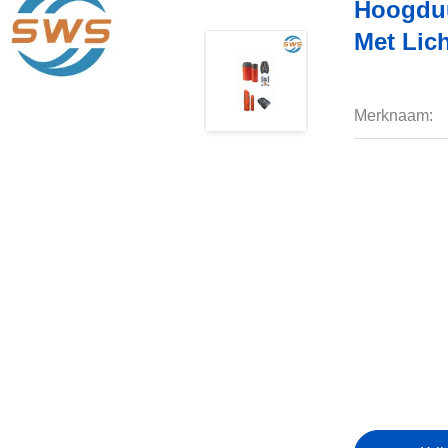
Hoogduu
Met Lic
Merknaam: