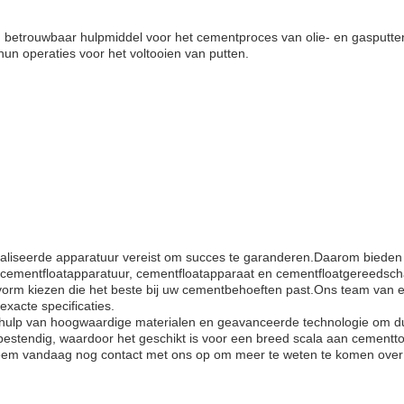
n betrouwbaar hulpmiddel voor het cementproces van olie- en gasputten
hun operaties voor het voltooien van putten.
cialiseerde apparatuur vereist om succes te garanderen.Daarom biede
, cementfloatapparatuur, cementfloatapparaat en cementfloatgereedsc
svorm kiezen die het beste bij uw cementbehoeften past.Ons team va
xacte specificaties.
ehulp van hoogwaardige materialen en geavanceerde technologie om d
estendig, waardoor het geschikt is voor een breed scala aan cementt
eem vandaag nog contact met ons op om meer te weten te komen over