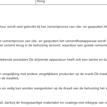
Hoog
r wordt veel gebruikt bij het cementproces van olie- en gasputten.Het 
et cementproces van olie- en gasputten.het cementfloatapparaat wordt
 dat cement terug in de behuizing stroomt, waardoor een goede cem
stekende prestaties.De drijvende apparatuur heeft ook een sterke en 
n vergelijking met andere vergelijkbare producten op de markt.Dit maak
de kwaliteit.
 en veilig kan worden aangesloten op de draad van de behuizing.het v
d, dankzij de hoogwaardige materialen en coatings.met inbegrip van 