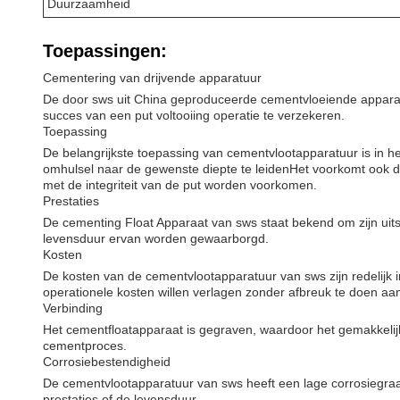
Duurzaamheid
Toepassingen:
Cementering van drijvende apparatuur
De door sws uit China geproduceerde cementvloeiende apparatuu
succes van een put voltooiing operatie te verzekeren.
Toepassing
De belangrijkste toepassing van cementvlootapparatuur is in h
omhulsel naar de gewenste diepte te leidenHet voorkomt ook
met de integriteit van de put worden voorkomen.
Prestaties
De cementing Float Apparaat van sws staat bekend om zijn uit
levensduur ervan worden gewaarborgd.
Kosten
De kosten van de cementvlootapparatuur van sws zijn redelijk i
operationele kosten willen verlagen zonder afbreuk te doen aan 
Verbinding
Het cementfloatapparaat is gegraven, waardoor het gemakkelijk
cementproces.
Corrosiebestendigheid
De cementvlootapparatuur van sws heeft een lage corrosiegraa
prestaties of de levensduur.