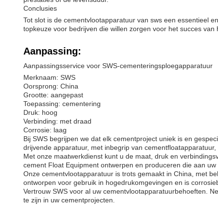
Conclusies
Tot slot is de cementvlootapparatuur van sws een essentieel e
topkeuze voor bedrijven die willen zorgen voor het succes van 
Aanpassing:
Aanpassingsservice voor SWS-cementeringsploegapparatuur
Merknaam: SWS
Oorsprong: China
Grootte: aangepast
Toepassing: cementering
Druk: hoog
Verbinding: met draad
Corrosie: laag
Bij SWS begrijpen we dat elk cementproject uniek is en gespe
drijvende apparatuur, met inbegrip van cementfloatapparatuur
Met onze maatwerkdienst kunt u de maat, druk en verbinding
cement Float Equipment ontwerpen en produceren die aan uw e
Onze cementvlootapparatuur is trots gemaakt in China, met b
ontworpen voor gebruik in hogedrukomgevingen en is corrosieb
Vertrouw SWS voor al uw cementvlootapparatuurbehoeften. N
te zijn in uw cementprojecten.