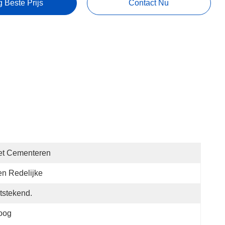
g Beste Prijs
Contact Nu
et Cementeren
n Redelijke
tstekend.
oog