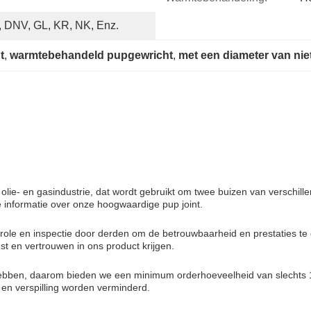
, DNV, GL, KR, NK, Enz.
t
, 
warmtebehandeld pupgewricht
, 
met een diameter van ni
olie- en gasindustrie, dat wordt gebruikt om twee buizen van verschill
 informatie over onze hoogwaardige pup joint.
trole en inspectie door derden om de betrouwbaarheid en prestaties te
st en vertrouwen in ons product krijgen.
 hebben, daarom bieden we een minimum orderhoeveelheid van slechts 
en verspilling worden verminderd.