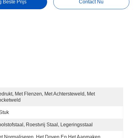
g Beste Prijs
Contact Nu
drukt, Met Flenzen, Met Achtersteweld, Met 
ocketweld
Stuk
olstofstaal, Roestvrij Staal, Legeringsstaal
t Normaliseren, Het Doven En Het Aanmaken