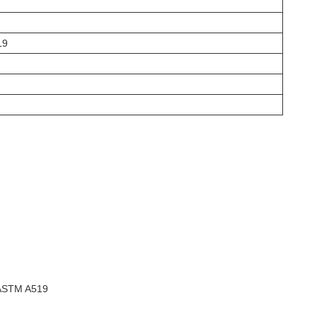
19
 ASTM A519