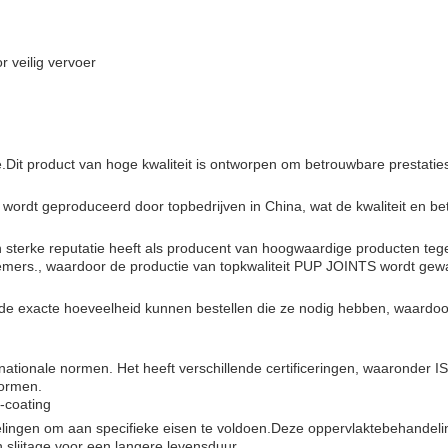
r veilig vervoer
.Dit product van hoge kwaliteit is ontworpen om betrouwbare prestaties
 wordt geproduceerd door topbedrijven in China, wat de kwaliteit en b
terke reputatie heeft als producent van hoogwaardige producten tegen 
mers., waardoor de productie van topkwaliteit PUP JOINTS wordt gew
n de exacte hoeveelheid kunnen bestellen die ze nodig hebben, waard
onale normen. Het heeft verschillende certificeringen, waaronder ISO
normen.
-coating
lingen om aan specifieke eisen te voldoen.Deze oppervlaktebehandelin
slijtage voor een langere levensduur.