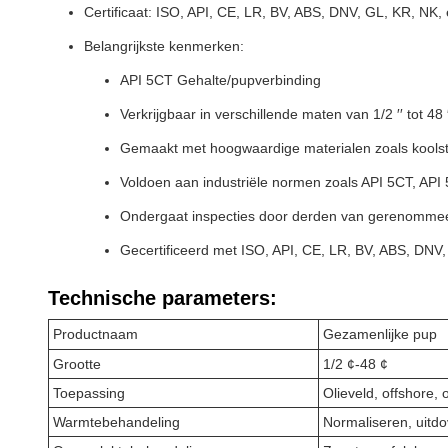
Certificaat: ISO, API, CE, LR, BV, ABS, DNV, GL, KR, NK, 
Belangrijkste kenmerken:
API 5CT Gehalte/pupverbinding
Verkrijgbaar in verschillende maten van 1/2 ′′ tot 48 ′
Gemaakt met hoogwaardige materialen zoals koolstofs
Voldoen aan industriële normen zoals API 5CT, AP
Ondergaat inspecties door derden van gerenommee
Gecertificeerd met ISO, API, CE, LR, BV, ABS, DNV,
Technische parameters:
Productnaam
Gezamenlijke pup
Grootte
1/2 ¢-48 ¢
Toepassing
Olieveld, offshore,
Warmtebehandeling
Normaliseren, uitd