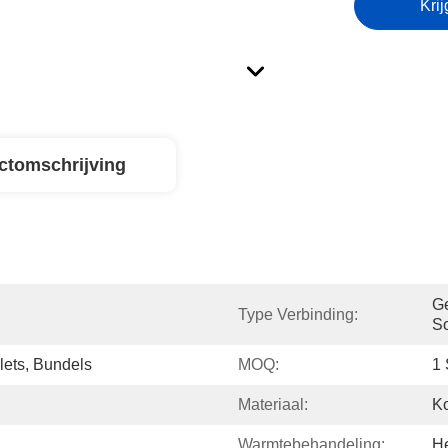
Krij
ctomschrijving
Ge
Type Verbinding:
S
lets, Bundels
MOQ:
1 
Materiaal:
Ko
Warmtebehandeling:
He