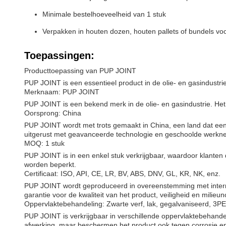
Minimale bestelhoeveelheid van 1 stuk
Verpakken in houten dozen, houten pallets of bundels voo
Toepassingen:
Producttoepassing van PUP JOINT
PUP JOINT is een essentieel product in de olie- en gasindustrie
Merknaam: PUP JOINT
PUP JOINT is een bekend merk in de olie- en gasindustrie. Het
Oorsprong: China
PUP JOINT wordt met trots gemaakt in China, een land dat een s
uitgerust met geavanceerde technologie en geschoolde werkne
MOQ: 1 stuk
PUP JOINT is in een enkel stuk verkrijgbaar, waardoor klante
worden beperkt.
Certificaat: ISO, API, CE, LR, BV, ABS, DNV, GL, KR, NK, enz.
PUP JOINT wordt geproduceerd in overeenstemming met internati
garantie voor de kwaliteit van het product, veiligheid en milieu
Oppervlaktebehandeling: Zwarte verf, lak, gegalvaniseerd, 3PE
PUP JOINT is verkrijgbaar in verschillende oppervlaktebehande
afwerking, maar beschermen het product ook tegen corrosie en 