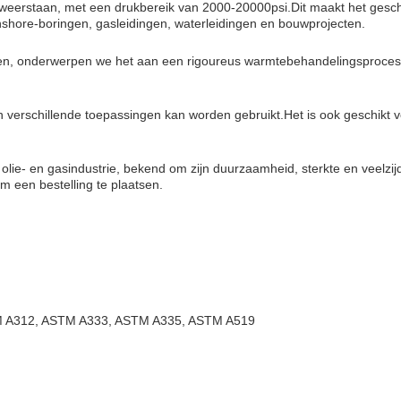
eerstaan, met een drukbereik van 2000-20000psi.Dit maakt het geschik
onshore-boringen, gasleidingen, waterleidingen en bouwprojecten.
n, onderwerpen we het aan een rigoureus warmtebehandelingsproces.di
in verschillende toepassingen kan worden gebruikt.Het is ook geschikt 
lie- en gasindustrie, bekend om zijn duurzaamheid, sterkte en veelzijd
m een bestelling te plaatsen.
TM A312, ASTM A333, ASTM A335, ASTM A519