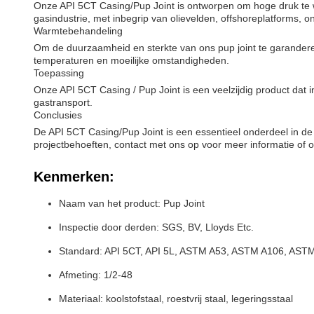
Onze API 5CT Casing/Pup Joint is ontworpen om hoge druk te w
gasindustrie, met inbegrip van olievelden, offshoreplatforms, 
Warmtebehandeling
Om de duurzaamheid en sterkte van ons pup joint te garandere
temperaturen en moeilijke omstandigheden.
Toepassing
Onze API 5CT Casing / Pup Joint is een veelzijdig product dat 
gastransport.
Conclusies
De API 5CT Casing/Pup Joint is een essentieel onderdeel in de o
projectbehoeften, contact met ons op voor meer informatie of o
Kenmerken:
Naam van het product: Pup Joint
Inspectie door derden: SGS, BV, Lloyds Etc.
Standard: API 5CT, API 5L, ASTM A53, ASTM A106, AS
Afmeting: 1/2-48
Materiaal: koolstofstaal, roestvrij staal, legeringsstaal