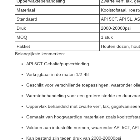
Oppervlaktebehandeling
Zwarte verf, lak, g
Materiaal
Koolstofstaal, roestv
Standaard
API 5CT, API 5L, 
Druk
2000-20000psi
MOQ
1 stuk
Pakket
Houten dozen, hout
Belangrijkste kenmerken:
API 5CT Gehalte/pupverbinding
Verkrijgbaar in de maten 1/2-48
Geschikt voor verschillende toepassingen, waaronder olie
Warmtebehandeling voor een grotere sterkte en duurza
Oppervlak behandeld met zwarte verf, lak, gegalvaniseer
Gemaakt van hoogwaardige materialen zoals koolstofstaal, 
Voldoen aan industriële normen, waaronder API 5CT, 
Kan bestand zijn tegen druk van 2000-20000psi