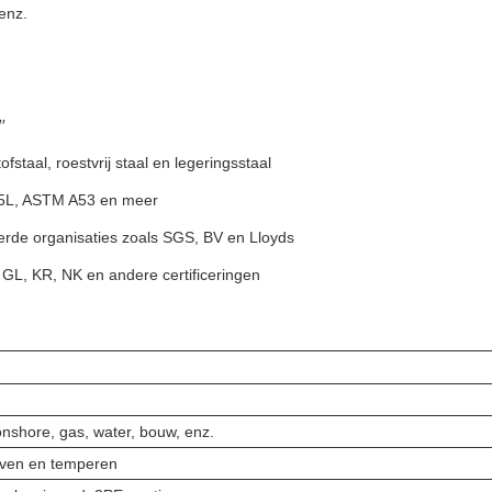
enz.
′
taal, roestvrij staal en legeringsstaal
I 5L, ASTM A53 en meer
rde organisaties zoals SGS, BV en Lloyds
 GL, KR, NK en andere certificeringen
 onshore, gas, water, bouw, enz.
oven en temperen