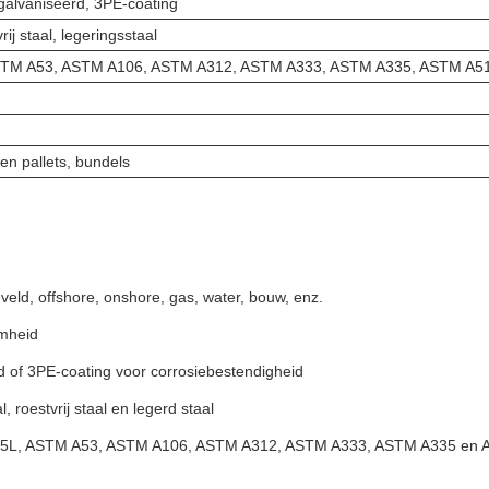
egalvaniseerd, 3PE-coating
rij staal, legeringsstaal
ASTM A53, ASTM A106, ASTM A312, ASTM A333, ASTM A335, ASTM A5
en pallets, bundels
veld, offshore, onshore, gas, water, bouw, enz.
amheid
d of 3PE-coating voor corrosiebestendigheid
roestvrij staal en legerd staal
API 5L, ASTM A53, ASTM A106, ASTM A312, ASTM A333, ASTM A335 en