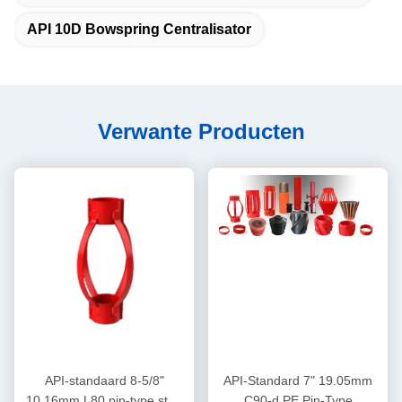
API 10D Bowspring Centralisator
Verwante Producten
API-standaard 8-5/8"
API-Standard 7" 19.05mm
10,16mm L80 pin-type stop
C90-d PE Pin-Type