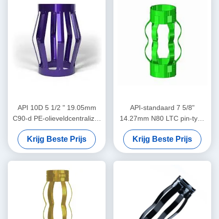
API 10D 5 1/2 " 19.05mm
API-standaard 7 5/8"
C90-d PE-olieveldcentralizer
14.27mm N80 LTC pin-type
in olie- en gasbedrijven
centralisator voor het
Krijg Beste Prijs
Krijg Beste Prijs
beperken van de
verplaatsing van de
casingcentralizer in olie- en
gasbedrijven