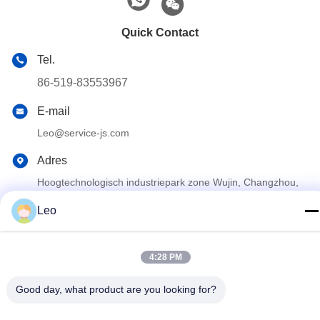
Quick Contact
Tel.
86-519-83553967
E-mail
Leo@service-js.com
Adres
Hoogtechnologisch industriepark zone Wujin, Changzhou,
provincie Jiangsu, China
Leo
Privacybeleid
|
Sitemap
4:28 PM
De Goede Kwaliteit van China Cementerend Vlottermateriaal
Leverancier. Copyright © 2023-2026 Jiangsu Service Petroleum
Good day, what product are you looking for?
Technology Co., Ltd . Alle rechten voorbehoudena.