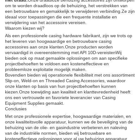
met draad:
Onze draadloze behuizing accessoires zijn ontworpen
om te worden draadloos op de behuizing, het verstrekken van
een betrouwbare en gemakkelijk te verwijderen verbinding.Ze zijn
ideaal voor toepassingen die een frequente installatie en
verwijdering van het accessoire vereisen.
Waarom kiezen wij?
Als een professionele casing hardware fabrikant, zijn we trots op
het leveren van hoogwaardige en betrouwbare casing
accessoires aan onze klanten.Onze producten worden
vervaardigd in overeenstemming met API 10D-vereistenWij
bieden ook op maat gemaakte oplossingen om aan specifieke
projectbehoeften te voldoen.een kosteneffectieve en
probleemloze exploitatie mogelijk maken.
Bovendien bieden wij operationele flexibiliteit met ons assortiment
Slip-on, Weld-on en Threaded Casing Accessories, waardoor
onze klanten op basis van hun projectbehoeften kunnen
kiezen.Onze toewijding aan kwaliteit en klanttevredenheid heeft
ons een vertrouwde en favoriete leverancier van Casing
Equipment Supplies gemaakt.
Conclusies
Met onze professionele expertise, hoogwaardige materialen, en
onze kwaliteitsvolle apparatuur, kunnen we de beveiliging van de
behuizing van de olie- en gasindustrie verbeteren.en naleving
van de industriële normen, bieden wij betrouwbare en
kosteneffectieve oplossingen voor al uw behuizing apparatuur