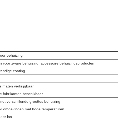
voor behuizing
n voor zware behuizing, accessoire behuizingsproducten
tendige coating
e maten verkrijgbaar
e fabrikanten beschikbaar
et verschillende groottes behuizing
or omgevingen met hoge temperaturen
der las