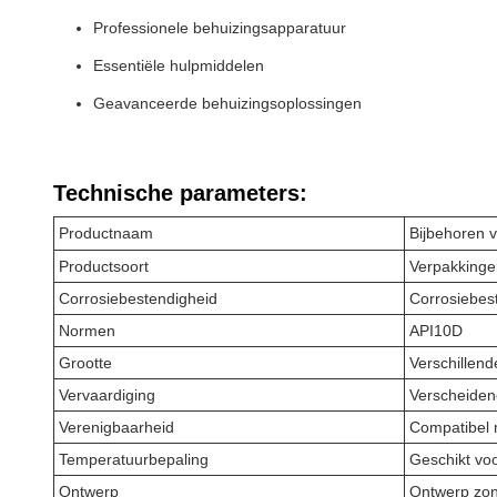
Professionele behuizingsapparatuur
Essentiële hulpmiddelen
Geavanceerde behuizingsoplossingen
Technische parameters:
Productnaam
Bijbehoren 
Productsoort
Verpakkinge
Corrosiebestendigheid
Corrosiebes
Normen
API10D
Grootte
Verschillend
Vervaardiging
Verscheiden
Verenigbaarheid
Compatibel m
Temperatuurbepaling
Geschikt vo
Ontwerp
Ontwerp zon