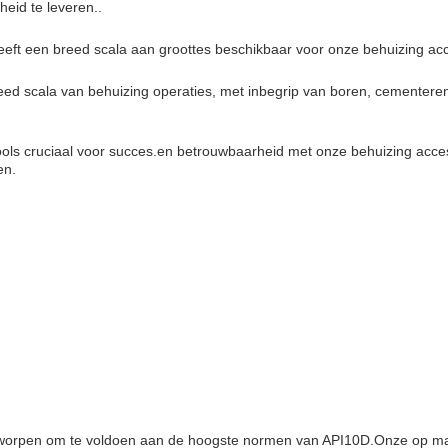
eid te leveren..
heeft een breed scala aan groottes beschikbaar voor onze behuizing ac
ed scala van behuizing operaties, met inbegrip van boren, cementeren,
 tools cruciaal voor succes.en betrouwbaarheid met onze behuizing acc
en.
ntworpen om te voldoen aan de hoogste normen van API10D.Onze op ma