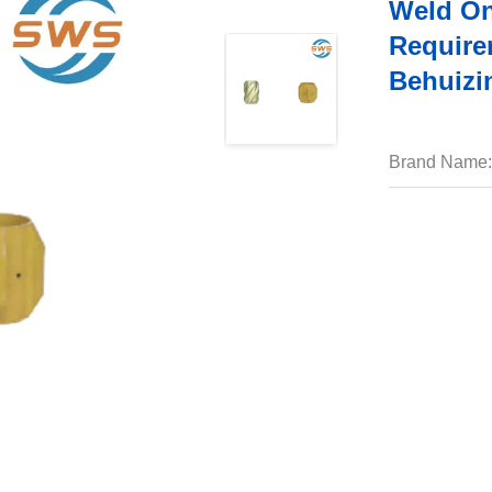
Weld On
Require
Behuizi
Brand Name: