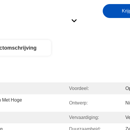
Krij
ctomschrijving
Voordeel:
Op
 Met Hoge 
Ontwerp:
Ni
Vervaardiging:
Ve
ng
Duurzaamheid:
Z