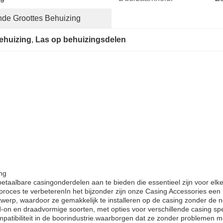
nde Groottes Behuizing
ehuizing
, 
Las op behuizingsdelen
ng
 betaalbare casingonderdelen aan te bieden die essentieel zijn voor e
proces te verbeterenIn het bijzonder zijn onze Casing Accessories een
werp, waardoor ze gemakkelijk te installeren op de casing zonder de n
ld-on en draadvormige soorten, met opties voor verschillende casing spe
atibiliteit in de boorindustrie.waarborgen dat ze zonder problemen me