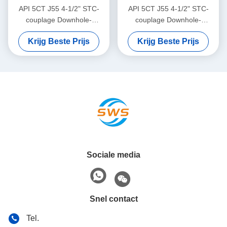
API 5CT J55 4-1/2" STC-
API 5CT J55 4-1/2" STC-
couplage Downhole-
couplage Downhole-
boorgereedschap voor
boorgereedschap voor
Krijg Beste Prijs
Krijg Beste Prijs
Onshore-olie-
Onshore-olie-
gasontwikkelingsprojecten,
gasontwikkelingsprojecten,
gebruikt in kleine
gebruikt in kleine
exploratieputten voor olie-
exploratieputten voor olie-
en gasboorcasingverbinding
en gasboorcasingverbinding
Sociale media
Snel contact
Tel.