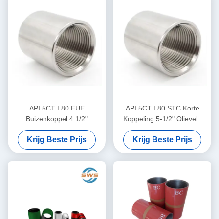
API 5CT L80 EUE
API 5CT L80 STC Korte
Buizenkoppel 4 1/2"
Koppeling 5-1/2" Olieveld
Naadloze stalen
Aardgas Opvangleiding
Krijg Beste Prijs
Krijg Beste Prijs
buizenkoppel voor olie- en
Connector
gasproductie, gebruikt voor
buisverbinding op
middelgrote diepte voor olie-
en gasproductie en
overbrenging van vloeibaar
water via een afvoerput