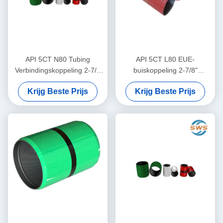
API 5CT N80 Tubing
API 5CT L80 EUE-
Verbindingskoppeling 2-7/8
buiskoppeling 2-7/8"
inch voor Olieveld
naadloze stalen
Krijg Beste Prijs
Krijg Beste Prijs
Puttenonderhoud, Reparatie
buiskoppelaar voor olie- en
en Pijpvervanging
gasproductie, gebruikt voor
buisverbinding op
middelgrote diepte voor olie-
en gasproductie en
overbrenging van
vloeibaarheden in de
afgrond