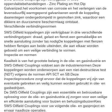
oppervlaktebehandelingen - Zinc Plating en Hot Dip
Galvanized.het voorkomen van corrosie en het verlengen van de
levensduurBij warmgeperst galvaniseren wordt de koppeling
daarentegen ondergedompeld in gesmolten zink, waardoor een
dikkere en duurzamere beschermlaag ontstaat.
Verschillende verbindingsvormen
SWS Oilfield koppelingen zijn verkrijgbaar in drie verschillende
verbindingstypen: draad, gelast en flenst.een gemakkelijke en
snelle aansluiting zonder las nodigDe koppelingen met flenzen
hebben flensjes aan beide uiteinden, die aan elkaar worden
geboeid om een veilige verbinding te vormen.
Inspectie en normen
Kwaliteit is van het grootste belang in de olie- en gasindustrie en
SWS Oilfield Couplings voldoet aan de industrienormen.Deze
koppelingen worden onderworpen aan een niet-destructieve test
(NDT) volgens de normen API 5CT en 5B.Deze
inspectieprocedure zorgt ervoor dat de koppelingen vrij zijn van
eventuele gebreken en veilig kunnen worden gebruikt in olie- en
gasbedrijven.
De SWS Oilfield Couplings zijn een essentiële en betrouwbare
oplossing voor de olie- en gasindustrie.zij zorgen voor een veilige
en efficiënte aansluiting voor buizen en behuizingsbuizenKies
SWS Oilfield Couplings voor uw volgende olie- en gasproject en
ervaar naadloze operaties.