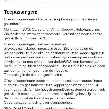
Toepassingen:
Olieveldkoppelingen - De perfecte oplossing voor de olie- en
gasindustrie
Merknaam: SWS. Oorsprong: China. Oppervlaktebehandeling:
Zinkbekleding, warm gegalvaniseerd. Verbindingssoort: Gedrukt,
gelast, flenst. Normen: API 5CT.
Olieveldkoppelingen, ook wel bekend als
olieveldcassingkoppelingen, zijn essentiële onderdelen die
worden gebruikt in de olie- en gasindustrie.Deze koppelingen zijn
ontworpen om twee buizen of behuizingsbuizen op een veilige en
lekvrije manier met elkaar te verbindenSWS, een betrouwbaar
merk uit China, biedt hoogwaardige Oilfield Couplings die voldoen
aan de normen en eisen van de industrie.
Toepassing in de olie- en gasindustrie
Olieveldkoppelingen hebben een breed scala aan toepassingen
in de olie- en gasindustrie.Deze koppelingen worden gebruikt
voor het aansluiten van hoesstrengenDeze systemen worden ook
gebruikt in boorkopapparatuur, zoals ontploffingsbeveiligers, om
de boorkop met de boorstrengen te verbinden.
Oppervlaktebehandeling voor duurzaamheid
SWS Oilfield Couplings zijn verkrijgbaar in twee