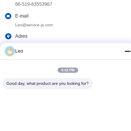
86-519-83553967
E-mail
Leo@service-js.com
Adres
Hoogtechnologisch industriepark zone Wujin, Changzhou,
Leo
provincie Jiangsu, China
4:42 PM
Privacybeleid
|
Sitemap
De Goede Kwaliteit van China Cementerend Vlottermateriaal
Good day, what product are you looking for?
Leverancier. Copyright © 2023-2026 Jiangsu Service Petroleum
Technology Co., Ltd . Alle rechten voorbehoudena.