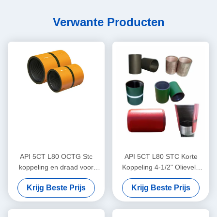
Verwante Producten
API 5CT L80 OCTG Stc
API 5CT L80 STC Korte
koppeling en draad voor
Koppeling 4-1/2" Olieveld
behuizing en buizen
Aardgas Opvangleiding
Krijg Beste Prijs
Krijg Beste Prijs
Connector