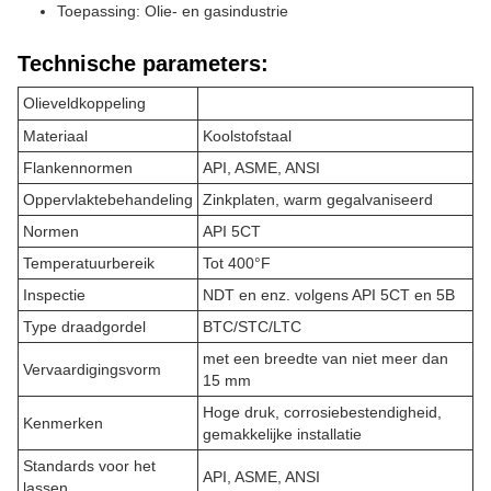
Toepassing: Olie- en gasindustrie
Technische parameters:
Olieveldkoppeling
Materiaal
Koolstofstaal
Flankennormen
API, ASME, ANSI
Oppervlaktebehandeling
Zinkplaten, warm gegalvaniseerd
Normen
API 5CT
Temperatuurbereik
Tot 400°F
Inspectie
NDT en enz. volgens API 5CT en 5B
Type draadgordel
BTC/STC/LTC
met een breedte van niet meer dan
Vervaardigingsvorm
15 mm
Hoge druk, corrosiebestendigheid,
Kenmerken
gemakkelijke installatie
Standards voor het
API, ASME, ANSI
lassen