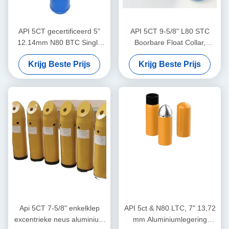
API 5CT gecertificeerd 5"
API 5CT 9-5/8" L80 STC
12.14mm N80 BTC Single
Boorbare Float Collar,
Valve Self-Latch Aluminium
Olieveld Float Collar,
Krijg Beste Prijs
Krijg Beste Prijs
Alloy Float Shoe voor de
Gebruikt voor landdiepe olie-
olie- en gasindustrie
en gasputcementering
Api 5CT 7-5/8" enkelklep
API 5ct & N80 LTC, 7" 13,72
excentrieke neus aluminium
mm Aluminiumlegering