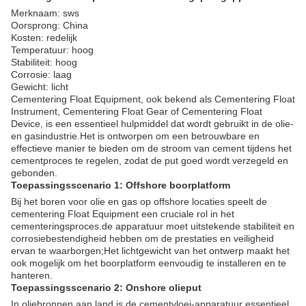
Merknaam: sws
Oorsprong: China
Kosten: redelijk
Temperatuur: hoog
Stabiliteit: hoog
Corrosie: laag
Gewicht: licht
Cementering Float Equipment, ook bekend als Cementering Float
Instrument, Cementering Float Gear of Cementering Float
Device, is een essentieel hulpmiddel dat wordt gebruikt in de olie-
en gasindustrie.Het is ontworpen om een betrouwbare en
effectieve manier te bieden om de stroom van cement tijdens het
cementproces te regelen, zodat de put goed wordt verzegeld en
gebonden.
Toepassingsscenario 1: Offshore boorplatform
Bij het boren voor olie en gas op offshore locaties speelt de
cementering Float Equipment een cruciale rol in het
cementeringsproces.de apparatuur moet uitstekende stabiliteit en
corrosiebestendigheid hebben om de prestaties en veiligheid
ervan te waarborgen;Het lichtgewicht van het ontwerp maakt het
ook mogelijk om het boorplatform eenvoudig te installeren en te
hanteren.
Toepassingsscenario 2: Onshore olieput
In oliebronnen aan land is de cementvloei-apparatuur essentieel