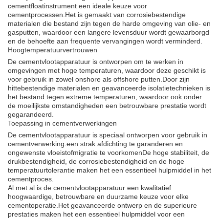
cementfloatinstrument een ideale keuze voor
cementprocessen.Het is gemaakt van corrosiebestendige
materialen die bestand zijn tegen de harde omgeving van olie- en
gasputten, waardoor een langere levensduur wordt gewaarborgd
en de behoefte aan frequente vervangingen wordt verminderd.
Hoogtemperatuurvertrouwen
De cementvlootapparatuur is ontworpen om te werken in
omgevingen met hoge temperaturen, waardoor deze geschikt is
voor gebruik in zowel onshore als offshore putten.Door zijn
hittebestendige materialen en geavanceerde isolatietechnieken is
het bestand tegen extreme temperaturen, waardoor ook onder
de moeilijkste omstandigheden een betrouwbare prestatie wordt
gegarandeerd.
Toepassing in cementverwerkingen
De cementvlootapparatuur is speciaal ontworpen voor gebruik in
cementverwerking.een strak afdichting te garanderen en
ongewenste vloeistofmigratie te voorkomenDe hoge stabiliteit, de
drukbestendigheid, de corrosiebestendigheid en de hoge
temperatuurtolerantie maken het een essentieel hulpmiddel in het
cementproces.
Al met al is de cementvlootapparatuur een kwalitatief
hoogwaardige, betrouwbare en duurzame keuze voor elke
cementoperatie.Het geavanceerde ontwerp en de superieure
prestaties maken het een essentieel hulpmiddel voor een