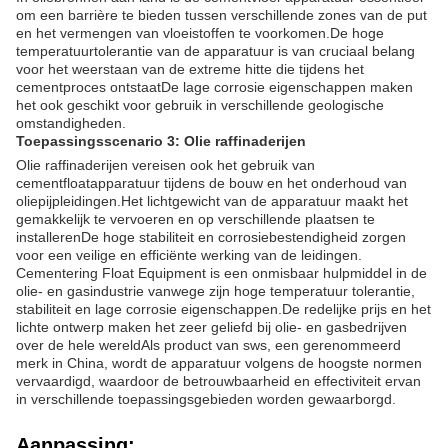
om een barrière te bieden tussen verschillende zones van de put
en het vermengen van vloeistoffen te voorkomen.De hoge
temperatuurtolerantie van de apparatuur is van cruciaal belang
voor het weerstaan van de extreme hitte die tijdens het
cementproces ontstaatDe lage corrosie eigenschappen maken
het ook geschikt voor gebruik in verschillende geologische
omstandigheden.
Toepassingsscenario 3: Olie raffinaderijen
Olie raffinaderijen vereisen ook het gebruik van
cementfloatapparatuur tijdens de bouw en het onderhoud van
oliepijpleidingen.Het lichtgewicht van de apparatuur maakt het
gemakkelijk te vervoeren en op verschillende plaatsen te
installerenDe hoge stabiliteit en corrosiebestendigheid zorgen
voor een veilige en efficiënte werking van de leidingen.
Cementering Float Equipment is een onmisbaar hulpmiddel in de
olie- en gasindustrie vanwege zijn hoge temperatuur tolerantie,
stabiliteit en lage corrosie eigenschappen.De redelijke prijs en het
lichte ontwerp maken het zeer geliefd bij olie- en gasbedrijven
over de hele wereldAls product van sws, een gerenommeerd
merk in China, wordt de apparatuur volgens de hoogste normen
vervaardigd, waardoor de betrouwbaarheid en effectiviteit ervan
in verschillende toepassingsgebieden worden gewaarborgd.
Aanpassing: