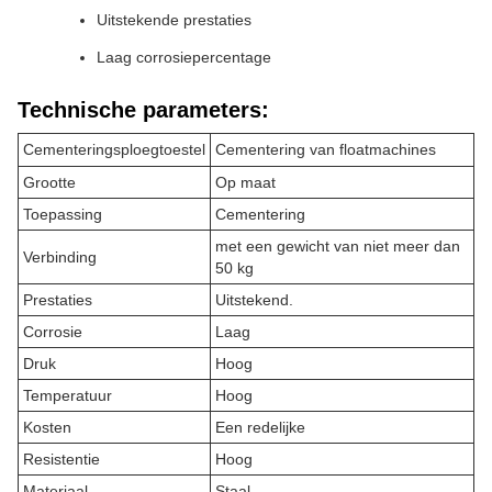
Uitstekende prestaties
Laag corrosiepercentage
Technische parameters:
Cementeringsploegtoestel
Cementering van floatmachines
Grootte
Op maat
Toepassing
Cementering
met een gewicht van niet meer dan
Verbinding
50 kg
Prestaties
Uitstekend.
Corrosie
Laag
Druk
Hoog
Temperatuur
Hoog
Kosten
Een redelijke
Resistentie
Hoog
Materiaal
Staal