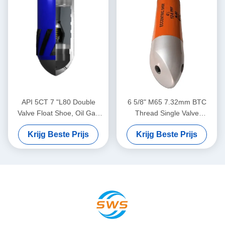
API 5CT 7 "L80 Double
6 5/8" M65 7.32mm BTC
Valve Float Shoe, Oil Gas
Thread Single Valve
Casing Float Shoe, geschikt
Eccentric Nose Float Shoe
Krijg Beste Prijs
Krijg Beste Prijs
voor complexe
Dedicated voor olieveld
cementwerkzaamheden in
cementing toepassingen
de afgrond