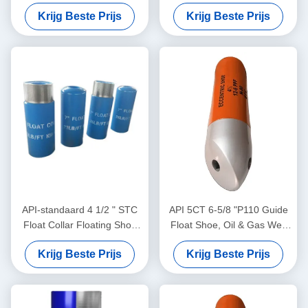
float schoen met J55 BTC
Dubbele Kleppen Float Shoe
Krijg Beste Prijs
Krijg Beste Prijs
& Collar voor Olie-Gasveld
API-standaard 4 1/2 " STC
API 5CT 6-5/8 "P110 Guide
Float Collar Floating Shoe
Float Shoe, Oil & Gas Well
Cementing Tools Niet-
Float Shoe, Steun stabiele
Krijg Beste Prijs
Krijg Beste Prijs
roterende enkelvoudige /
behuizing cementing
dubbele klep
operatie