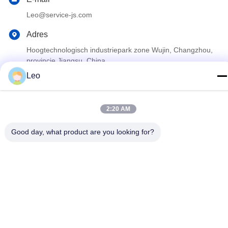
Leo@service-js.com
Adres
Hoogtechnologisch industriepark zone Wujin, Changzhou,
provincie Jiangsu, China
Leo
Privacybeleid
|
Sitemap
2:20 AM
De Goede Kwaliteit van China Cementerend Vlottermateriaal
Leverancier. Copyright © 2023-2026 Jiangsu Service Petroleum
Good day, what product are you looking for?
Technology Co., Ltd . Alle rechten voorbehoudena.