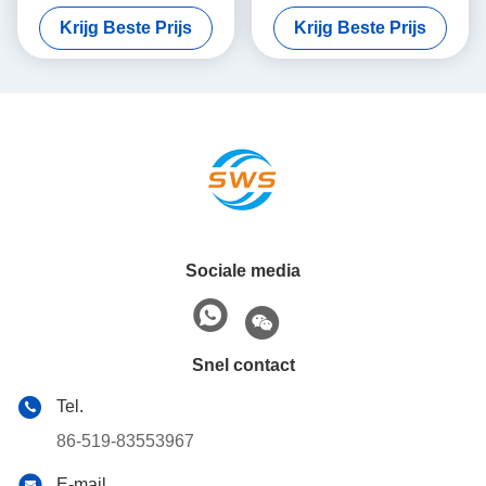
boorgereedschap voor
boorgereedschap voor
Krijg Beste Prijs
Krijg Beste Prijs
Onshore-olie-
Onshore-olie-
gasontwikkelingsprojecten,
gasontwikkelingsprojecten,
gebruikt in kleine
gebruikt in kleine
exploratieputten voor olie-
exploratieputten voor olie-
en gasboorcasingverbinding
en gasboorcasingverbinding
Sociale media
Snel contact
Tel.
86-519-83553967
E-mail