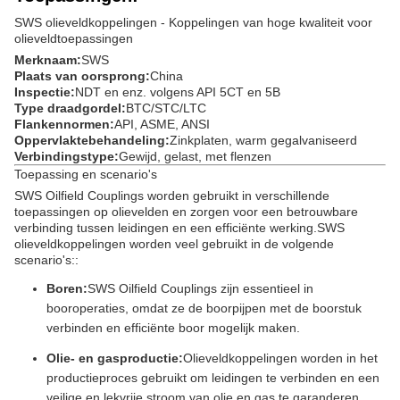
SWS olieveldkoppelingen - Koppelingen van hoge kwaliteit voor
olieveldtoepassingen
Merknaam:
SWS
Plaats van oorsprong:
China
Inspectie:
NDT en enz. volgens API 5CT en 5B
Type draadgordel:
BTC/STC/LTC
Flankennormen:
API, ASME, ANSI
Oppervlaktebehandeling:
Zinkplaten, warm gegalvaniseerd
Verbindingstype:
Gewijd, gelast, met flenzen
Toepassing en scenario's
SWS Oilfield Couplings worden gebruikt in verschillende
toepassingen op olievelden en zorgen voor een betrouwbare
verbinding tussen leidingen en een efficiënte werking.SWS
olieveldkoppelingen worden veel gebruikt in de volgende
scenario's::
Boren:
SWS Oilfield Couplings zijn essentieel in
booroperaties, omdat ze de boorpijpen met de boorstuk
verbinden en efficiënte boor mogelijk maken.
Olie- en gasproductie:
Olieveldkoppelingen worden in het
productieproces gebruikt om leidingen te verbinden en een
veilige en lekvrije stroom van olie en gas te garanderen.