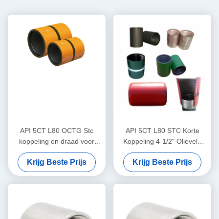
API 5CT L80 OCTG Stc
API 5CT L80 STC Korte
koppeling en draad voor
Koppeling 4-1/2" Olieveld
behuizing en buizen
Aardgas Opvangleiding
Krijg Beste Prijs
Krijg Beste Prijs
Connector