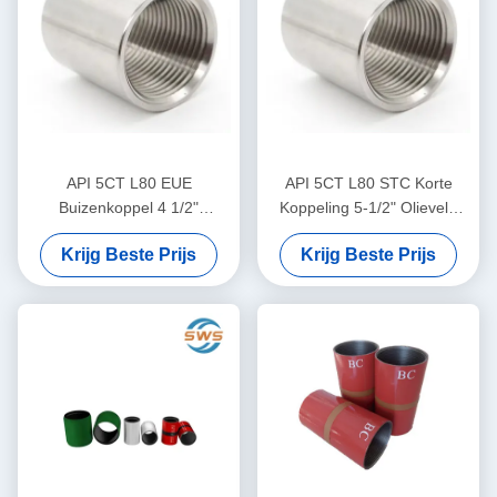
API 5CT L80 EUE
API 5CT L80 STC Korte
Buizenkoppel 4 1/2"
Koppeling 5-1/2" Olieveld
Naadloze stalen
Aardgas Opvangleiding
Krijg Beste Prijs
Krijg Beste Prijs
buizenkoppel voor olie- en
Connector
gasproductie, gebruikt voor
buisverbinding op
middelgrote diepte voor olie-
en gasproductie en
overbrenging van vloeibaar
water via een afvoerput