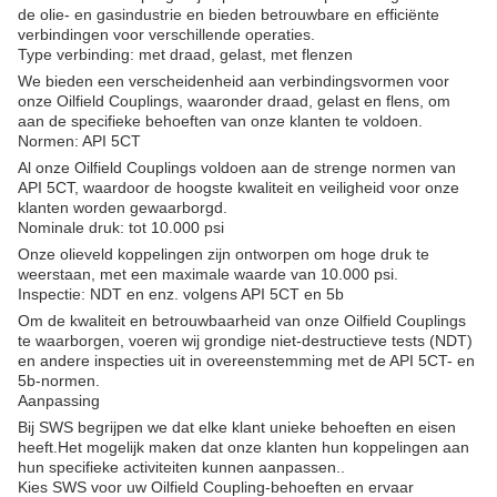
de olie- en gasindustrie en bieden betrouwbare en efficiënte
verbindingen voor verschillende operaties.
Type verbinding: met draad, gelast, met flenzen
We bieden een verscheidenheid aan verbindingsvormen voor
onze Oilfield Couplings, waaronder draad, gelast en flens, om
aan de specifieke behoeften van onze klanten te voldoen.
Normen: API 5CT
Al onze Oilfield Couplings voldoen aan de strenge normen van
API 5CT, waardoor de hoogste kwaliteit en veiligheid voor onze
klanten worden gewaarborgd.
Nominale druk: tot 10.000 psi
Onze olieveld koppelingen zijn ontworpen om hoge druk te
weerstaan, met een maximale waarde van 10.000 psi.
Inspectie: NDT en enz. volgens API 5CT en 5b
Om de kwaliteit en betrouwbaarheid van onze Oilfield Couplings
te waarborgen, voeren wij grondige niet-destructieve tests (NDT)
en andere inspecties uit in overeenstemming met de API 5CT- en
5b-normen.
Aanpassing
Bij SWS begrijpen we dat elke klant unieke behoeften en eisen
heeft.Het mogelijk maken dat onze klanten hun koppelingen aan
hun specifieke activiteiten kunnen aanpassen..
Kies SWS voor uw Oilfield Coupling-behoeften en ervaar