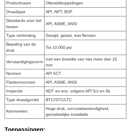
Productnaam
Olieveldkoppelingen
Draadtype
API, NPT, BSP
Standards voor het
API, ASME, ANSI
lassen
Type verbinding
Gewijd, gelast, met flenzen
Bepaling van de
Tot 10.000 psi
druk
met een breedte van niet meer dan 15
Vervaardigingsvorm
mm
Normen
API 5CT
Flankennormen
API, ASME, ANSI
Inspectie
NDT en enz. volgens API 5ct en 5b
Type draadgordel
BTC/STC/LTC
Hoge druk, corrosiebestendigheid,
Kenmerken
gemakkelijke installatie
Toepassingen: