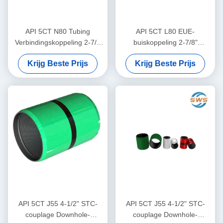
API 5CT N80 Tubing
API 5CT L80 EUE-
Verbindingskoppeling 2-7/8
buiskoppeling 2-7/8"
inch voor Olieveld
naadloze stalen
Krijg Beste Prijs
Krijg Beste Prijs
Puttenonderhoud, Reparatie
buiskoppelaar voor olie- en
en Pijpvervanging
gasproductie, gebruikt voor
buisverbinding op
middelgrote diepte voor olie-
en gasproductie en
overbrenging van
vloeibaarheden in de
afgrond
API 5CT J55 4-1/2" STC-
API 5CT J55 4-1/2" STC-
couplage Downhole-
couplage Downhole-