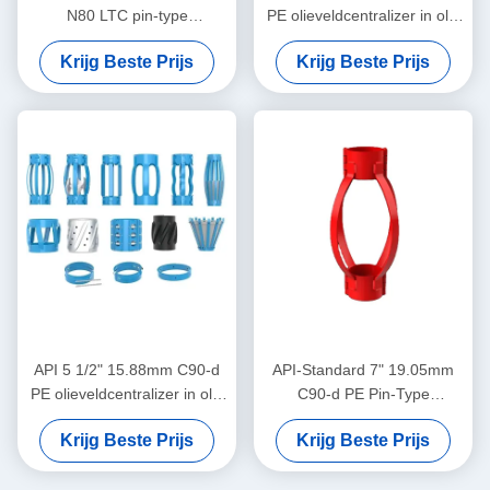
N80 LTC pin-type
PE olieveldcentralizer in olie
centralisator voor het
en gas
Krijg Beste Prijs
Krijg Beste Prijs
beperken van de
verplaatsing van de casing-
centralisator in olie- en
gasbedrijven
API 5 1/2" 15.88mm C90-d
API-Standard 7" 19.05mm
PE olieveldcentralizer in olie
C90-d PE Pin-Type
en gas
Centralizer voor het
Krijg Beste Prijs
Krijg Beste Prijs
Beperken van Casing
Centralizer Verplaatsing in