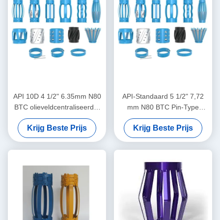
API 10D 4 1/2" 6.35mm N80
API-Standaard 5 1/2" 7,72
BTC olieveldcentraliseerder
mm N80 BTC Pin-Type
in olie- en gasbedrijven
Centralizer voor het
Krijg Beste Prijs
Krijg Beste Prijs
Beperken van de
Verplaatsing van Casing
Centralizers in Olie & Gas
Operaties