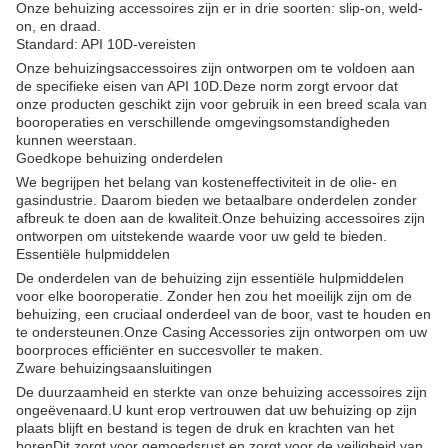
Onze behuizing accessoires zijn er in drie soorten: slip-on, weld-
on, en draad.
Standard: API 10D-vereisten
Onze behuizingsaccessoires zijn ontworpen om te voldoen aan
de specifieke eisen van API 10D.Deze norm zorgt ervoor dat
onze producten geschikt zijn voor gebruik in een breed scala van
booroperaties en verschillende omgevingsomstandigheden
kunnen weerstaan.
Goedkope behuizing onderdelen
We begrijpen het belang van kosteneffectiviteit in de olie- en
gasindustrie. Daarom bieden we betaalbare onderdelen zonder
afbreuk te doen aan de kwaliteit.Onze behuizing accessoires zijn
ontworpen om uitstekende waarde voor uw geld te bieden.
Essentiële hulpmiddelen
De onderdelen van de behuizing zijn essentiële hulpmiddelen
voor elke booroperatie. Zonder hen zou het moeilijk zijn om de
behuizing, een cruciaal onderdeel van de boor, vast te houden en
te ondersteunen.Onze Casing Accessories zijn ontworpen om uw
boorproces efficiënter en succesvoller te maken.
Zware behuizingsaansluitingen
De duurzaamheid en sterkte van onze behuizing accessoires zijn
ongeëvenaard.U kunt erop vertrouwen dat uw behuizing op zijn
plaats blijft en bestand is tegen de druk en krachten van het
borenDit zorgt voor gemoedsrust en zorgt voor de veiligheid van