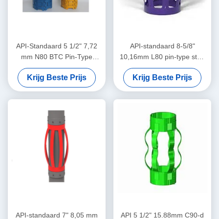
API-Standaard 5 1/2" 7,72
API-standaard 8-5/8"
mm N80 BTC Pin-Type
10,16mm L80 pin-type stop
Centralizer voor het
kraag ontworpen voor het
Krijg Beste Prijs
Krijg Beste Prijs
Beperken van de
beperken van de behuizing
Verplaatsing van Casing
centralizator verplaatsing in
Centralizers in Olie & Gas
olie & gas operaties
Operaties
API-standaard 7" 8,05 mm
API 5 1/2" 15.88mm C90-d