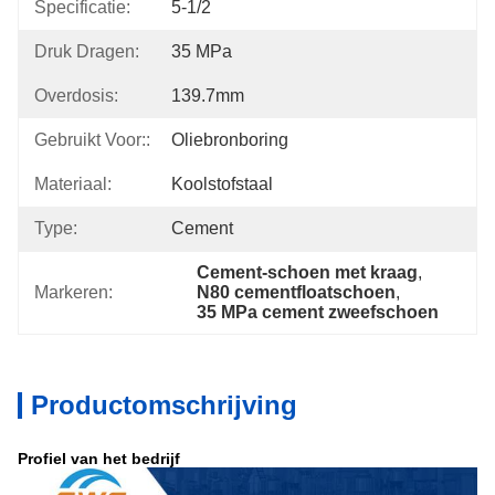
Specificatie:
5-1/2
Druk Dragen:
35 MPa
Overdosis:
139.7mm
Gebruikt Voor::
Oliebronboring
Materiaal:
Koolstofstaal
Type:
Cement
Cement-schoen met kraag
, 
Markeren:
N80 cementfloatschoen
, 
35 MPa cement zweefschoen
Productomschrijving
Profiel van het bedrijf