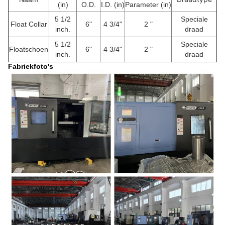
(in)
O.D.
I.D. (in)
Parameter (in)
5 1/2
Speciale
Float Collar
6"
4 3/4"
2 "
inch.
draad
5 1/2
Speciale
Floatschoen
6"
4 3/4"
2 "
inch.
draad
Fabriekfoto's