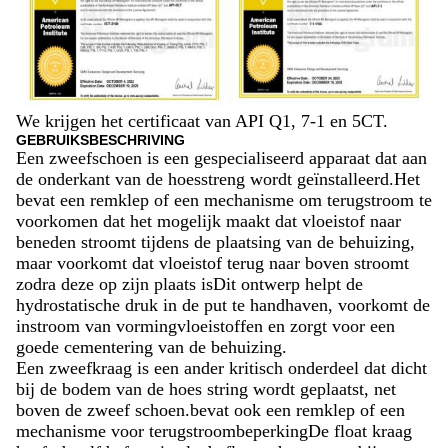
We krijgen het certificaat van API Q1, 7-1 en 5CT.
GEBRUIKSBESCHRIVING
Een zweefschoen is een gespecialiseerd apparaat dat aan
de onderkant van de hoesstreng wordt geïnstalleerd.Het
bevat een remklep of een mechanisme om terugstroom te
voorkomen dat het mogelijk maakt dat vloeistof naar
beneden stroomt tijdens de plaatsing van de behuizing,
maar voorkomt dat vloeistof terug naar boven stroomt
zodra deze op zijn plaats isDit ontwerp helpt de
hydrostatische druk in de put te handhaven, voorkomt de
instroom van vormingvloeistoffen en zorgt voor een
goede cementering van de behuizing.
Een zweefkraag is een ander kritisch onderdeel dat dicht
bij de bodem van de hoes string wordt geplaatst, net
boven de zweef schoen.bevat ook een remklep of een
mechanisme voor terugstroombeperkingDe float kraag