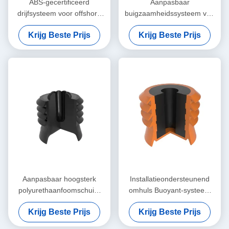
ABS-gecertificeerd
Aanpasbaar
drijfsysteem voor offshore
buigzaamheidssysteem van
olie- en gasboren
de behuizing dat de
Krijg Beste Prijs
Krijg Beste Prijs
Aanpasbaar
strengen van de behuizing
ondersteunt en corrosie
weerstaat
Aanpasbaar hoogsterk
Installatieondersteunend
polyurethaanfoomschuim
omhuls Buoyant-systeem
buigingssysteem voor hoge
Aanpasbaar en efficiënt
Krijg Beste Prijs
Krijg Beste Prijs
normen
vervaardigd