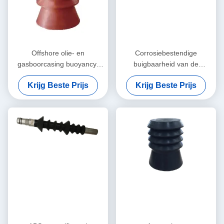
Offshore olie- en
Corrosiebestendige
gasboorcasing buoyancy-
buigbaarheid van de
systeem met ja modulair
behuizing voor maritieme
Krijg Beste Prijs
Krijg Beste Prijs
ontwerp
toepassingen