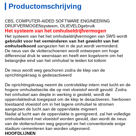
Productomschrijving
CBS, COMPUTER-AIDED SOFTWARE ENGINEERING
DRIJFVERMOGENsysteem, OLIEVELDgebruik
Het systeem van het omhulseldrijfvermogen
Het systeem van het het omhulseldrijfvermogen van SWS wordt
gebruikt voor het verminderen van het gewicht van het
omhulselkoord
aangezien het in de put wordt verminderd.
De neus van de vlotterschoenen wordt ontworpen om hoge
differencial druk te weerstaan en heeft een kogelvorm om het
belangrijke eind van het omhulsel te leiden tot tottom
De neus wordt weg geschoren zodra de klep van de
oprichtingskraag is gedesactiveerd
De oprichtingskraag neemt de controleklep intern met lucht en de
hogere omhulselsectie die op met vloeistof wordt gevuld. Zodra
het omhulsel aan diepte in werking is gesteld, wordt de
oppervlaktedruk toegepast om de klep te desactiveren, hierboven
toestaand vloeistof om in het lagere omhulsel te stromen
aangezien de lucht aan de oppervlakte migreert.
Nadat al lucht aan de oppervlakte is gemigreerd, zal het volledige
omhulselkoord met vloeistof worden gevuld, dan wordt de neus
van de vlotterschoen weg gepompt en het conventionele enige
stadium cementeren kan worden uitgevoerd.
HOOFDLIJNEN